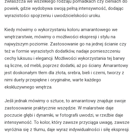
zwłaszcza we wszelkiego rodzaju pomadkach czy cieniach do
powiek, gdzie wydobywa swoją pełną intensywność, dodając
wyrazistości spojrzeniu i uwodzicielskości uroku.
Kiedy mówimy o wykorzystaniu koloru amarantowego we
wnętrzarstwie, mówimy o możliwości ekspresji i stylu na
najwyższym poziomie. Zastosowanie go na jednej ścianie czy
też w formie wyrazistych dodatków, nadaje pomieszczeniu
cechy luksusu i elegancji. Możliwości wykorzystania tej barwy
są liczne, od mebli, poprzez dodatki, aż po ściany. Amarantowy
jest doskonałym tłem dla złota, srebra, bieli i czerni, tworzy z
nimi duety przepiękne i oryginalne, warte każdego
ekskluzywnego wnętrza.
Jeśli jednak mówimy o sztuce, to amarantowy znajduje swoje
zastosowanie praktycznie wszędzie. W malarstwie daje
poczucie głębi i dynamiki, w fotografii uwodzi, w rzeźbie daje
intensywność. To kolor, który zawsze przyciąga uwagę, zawsze
wyróżnia się z tłumu, daje wyraz indywidualności i siłę ekspresji.