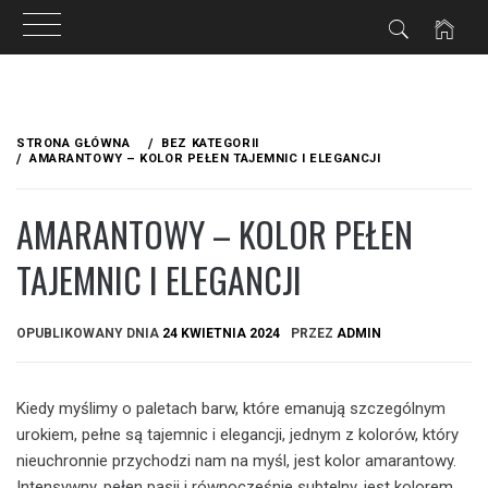
Przejdź
do
STRONA GŁÓWNA
BEZ KATEGORII
treści
AMARANTOWY – KOLOR PEŁEN TAJEMNIC I ELEGANCJI
AMARANTOWY – KOLOR PEŁEN
TAJEMNIC I ELEGANCJI
OPUBLIKOWANY DNIA
24 KWIETNIA 2024
PRZEZ
ADMIN
Kiedy myślimy o paletach barw, które emanują szczególnym
urokiem, pełne są tajemnic i elegancji, jednym z kolorów, który
nieuchronnie przychodzi nam na myśl, jest kolor amarantowy.
Intensywny, pełen pasji i równocześnie subtelny, jest kolorem