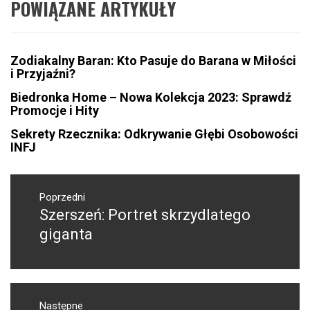
POWIĄZANE ARTYKUŁY
Zodiakalny Baran: Kto Pasuje do Barana w Miłości
i Przyjaźni?
Biedronka Home – Nowa Kolekcja 2023: Sprawdź
Promocje i Hity
Sekrety Rzecznika: Odkrywanie Głębi Osobowości
INFJ
Nawigacja
wpisu
Poprzedni
Szerszeń: Portret skrzydlatego
Poprzedni
wpis:
giganta
Następne