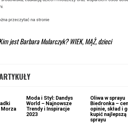
i.
żna przeczytać na stronie
Kim jest Barbara Mularczyk? WIEK, MĄŻ, dzieci
ARTYKUŁY
Moda i Styl: Dandys
Oliwa w sprayu
gadki
World – Najnowsze
Biedronka – cen
 Morza
Trendy i Inspiracje
opinie, skład i 
2023
kupić najlepszą
sprayu