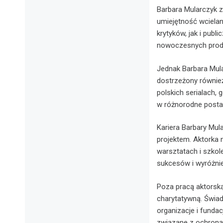
Barbara Mularczyk z
umiejętność wcielan
krytyków, jak i publ
nowoczesnych produk
Jednak Barbara Mular
dostrzeżony również
polskich serialach,
w różnorodne postac
Kariera Barbary Mul
projektem. Aktorka 
warsztatach i szkole
sukcesów i wyróżnie
Poza pracą aktorską
charytatywną. Świa
organizacje i funda
związane z ochroną 