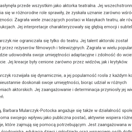
asłynęła przede wszystkim jako aktorka teatralna. Jej wszechstronn
ia się w różnorodne role sprawiły, że zyskała uznanie zarówno wśró
iczności. Zagrała wiele znaczących postaci w klasykach teatru, ale r
cjach. Jej interpretacje charakteryzowały się głębią emocji i subte
czyk nie ograniczała się tylko do teatru. Jej talent aktorski został
 przez reżyserów filmowych i telewizyjnych. Zagrała w wielu popula
 gdzie udowodniła swoje umiejętności adaptacyjne i zdolność do wciel
ie. Jej kreacje były cenione zarówno przez widzów, jak i krytyków.
arczyk rozwijała się dynamicznie, a jej popularność rosła z każdym k
nieustannie doskonali swoje umiejętności, biorąc udział w różnych
niach aktorskich. Jej zaangażowanie i determinacja przyniosły jej wi
ń.
, Barbara Mularczyk-Potocka angażuje się także w działalność społ
doma swojego wpływu jako publiczna postać, aktywnie wspiera różn
cje, które zajmują się pomocą potrzebującym. Jest zaangażowana w 
środowiska, edukacją dzieci i młodzieży oraz wsparciem osób dotk