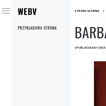
Przejdź
WEBV
do
STRONA GŁÓWNA
treści
BARB
Menu
PRZYKŁADOWA STRONA
główne
OPUBLIKOWANY DNI