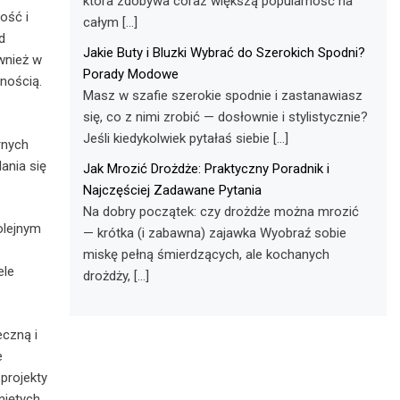
która zdobywa coraz większą popularność na
ość i
całym […]
d
Jakie Buty i Bluzki Wybrać do Szerokich Spodni?
ównież w
Porady Modowe
lnością.
Masz w szafie szerokie spodnie i zastanawiasz
się, co z nimi zrobić — dosłownie i stylistycznie?
Jeśli kiedykolwiek pytałaś siebie […]
rnych
ania się
Jak Mrozić Drożdże: Praktyczny Poradnik i
Najczęściej Zadawane Pytania
Na dobry początek: czy drożdże można mrozić
olejnym
— krótka (i zabawna) zajawka Wyobraź sobie
miskę pełną śmierdzących, ale kochanych
ele
drożdży, […]
eczną i
e
projekty
niętych