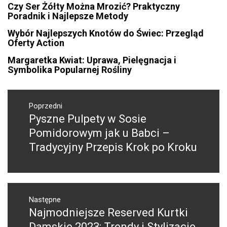
Czy Ser Żółty Można Mrozić? Praktyczny
Poradnik i Najlepsze Metody
Wybór Najlepszych Knotów do Świec: Przegląd
Oferty Action
Margaretka Kwiat: Uprawa, Pielęgnacja i
Symbolika Popularnej Rośliny
Nawigacja
wpisu
Poprzedni
Pyszne Pulpety w Sosie
Poprzedni
wpis:
Pomidorowym jak u Babci –
Tradycyjny Przepis Krok po Kroku
Następne
Najmodniejsze Reserved Kurtki
Następny
post:
Damskie 2023: Trendy i Stylizacje