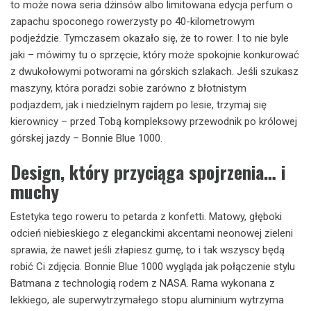
to może nowa seria dżinsów albo limitowana edycja perfum o
zapachu spoconego rowerzysty po 40-kilometrowym
podjeździe. Tymczasem okazało się, że to rower. I to nie byle
jaki – mówimy tu o sprzęcie, który może spokojnie konkurować
z dwukołowymi potworami na górskich szlakach. Jeśli szukasz
maszyny, która poradzi sobie zarówno z błotnistym
podjazdem, jak i niedzielnym rajdem po lesie, trzymaj się
kierownicy – przed Tobą kompleksowy przewodnik po królowej
górskej jazdy – Bonnie Blue 1000.
Design, który przyciąga spojrzenia… i
muchy
Estetyka tego roweru to petarda z konfetti. Matowy, głęboki
odcień niebieskiego z eleganckimi akcentami neonowej zieleni
sprawia, że nawet jeśli złapiesz gumę, to i tak wszyscy będą
robić Ci zdjęcia. Bonnie Blue 1000 wygląda jak połączenie stylu
Batmana z technologią rodem z NASA. Rama wykonana z
lekkiego, ale superwytrzymałego stopu aluminium wytrzyma