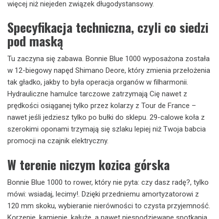
więcej niż niejeden związek długodystansowy.
Specyfikacja techniczna, czyli co siedzi
pod maską
Tu zaczyna się zabawa. Bonnie Blue 1000 wyposażona została
w 12-biegowy napęd Shimano Deore, który zmienia przełożenia
tak gładko, jakby to była operacja organów w filharmonii.
Hydrauliczne hamulce tarczowe zatrzymają Cię nawet z
prędkości osiąganej tylko przez kolarzy z Tour de France –
nawet jeśli jedziesz tylko po bułki do sklepu. 29-calowe koła z
szerokimi oponami trzymają się szlaku lepiej niż Twoja babcia
promocji na czajnik elektryczny.
W terenie niczym kozica górska
Bonnie Blue 1000 to rower, który nie pyta: czy dasz radę?, tylko
mówi: wsiadaj, lecimy!. Dzięki przedniemu amortyzatorowi z
120 mm skoku, wybieranie nierówności to czysta przyjemność.
Korzenie, kamienie, kałuże, a nawet niespodziewane spotkania