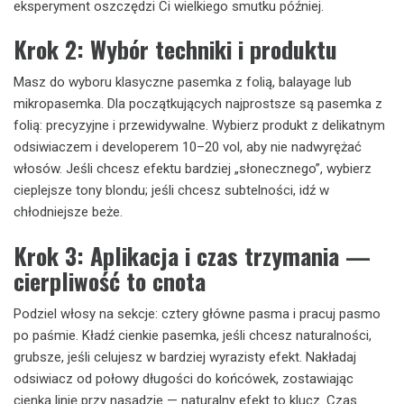
eksperyment oszczędzi Ci wielkiego smutku później.
Krok 2: Wybór techniki i produktu
Masz do wyboru klasyczne pasemka z folią, balayage lub
mikropasemka. Dla początkujących najprostsze są pasemka z
folią: precyzyjne i przewidywalne. Wybierz produkt z delikatnym
odsiwiaczem i developerem 10–20 vol, aby nie nadwyrężać
włosów. Jeśli chcesz efektu bardziej „słonecznego”, wybierz
cieplejsze tony blondu; jeśli chcesz subtelności, idź w
chłodniejsze beże.
Krok 3: Aplikacja i czas trzymania —
cierpliwość to cnota
Podziel włosy na sekcje: cztery główne pasma i pracuj pasmo
po paśmie. Kładź cienkie pasemka, jeśli chcesz naturalności,
grubsze, jeśli celujesz w bardziej wyrazisty efekt. Nakładaj
odsiwiacz od połowy długości do końcówek, zostawiając
cienką linię przy nasadzie — naturalny efekt to klucz. Czas