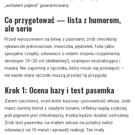
„wstałam piękna” gwarantowany.
Co przygotować — lista z humorem,
ale serio
Przed wyruszeniem na bitwę z pasmami, zrób checklistę:
rękawiczki jednorazowe, miseczka, pędzelek, folia (albo
specjalne czepki), odsiwiacz o niskim stopniu rozjaśnienia,
developer 10–20 vol (delikatniej!), szampon neutralizujący i
maska. Nie zapomnij o ręczniku, który może się poświęcić —
nie każde stare ręczniki muszą przeżyć tę przygodę.
Krok 1: Ocena bazy i test pasemka
Zanim zaczniesz, oceń kolor bazowy i porowatość włosa. Jeśli
masz ciemny blond z ciepłymi tonami, refleksy wyjdą szybciej;
jeśli pigment jest chłodniejszy, trzeba będzie działać ostrożniej.
Zrób test pasemka: na małym włosie na potylicy nałóż
odsiwiacz na 10 minut i sprawdź reakcję. Ten mały