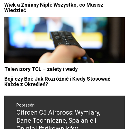
Wiek a Zmiany Nipli: Wszystko, co Musisz
Wiedzieć
Telewizory TCL – zalety i wady
Boji czy Boi: Jak Rozróżnić i Kiedy Stosować
Każde z Określeń?
Nawigacja
wpisu
Poprzedni
Citroen C5 Aircross: Wymiary,
Poprzedni
wpis:
Dane Techniczne, Spalanie i
Opinie Użytkowników