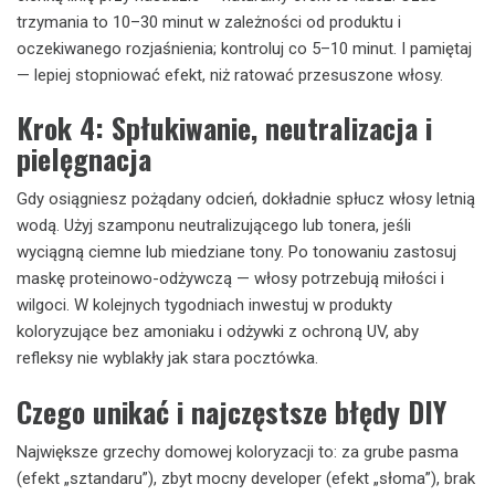
trzymania to 10–30 minut w zależności od produktu i
oczekiwanego rozjaśnienia; kontroluj co 5–10 minut. I pamiętaj
— lepiej stopniować efekt, niż ratować przesuszone włosy.
Krok 4: Spłukiwanie, neutralizacja i
pielęgnacja
Gdy osiągniesz pożądany odcień, dokładnie spłucz włosy letnią
wodą. Użyj szamponu neutralizującego lub tonera, jeśli
wyciągną ciemne lub miedziane tony. Po tonowaniu zastosuj
maskę proteinowo-odżywczą — włosy potrzebują miłości i
wilgoci. W kolejnych tygodniach inwestuj w produkty
koloryzujące bez amoniaku i odżywki z ochroną UV, aby
refleksy nie wyblakły jak stara pocztówka.
Czego unikać i najczęstsze błędy DIY
Największe grzechy domowej koloryzacji to: za grube pasma
(efekt „sztandaru”), zbyt mocny developer (efekt „słoma”), brak