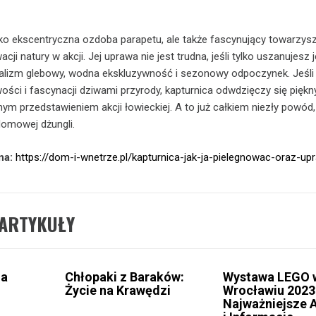
ylko ekscentryczna ozdoba parapetu, ale także fascynujący towarzys
ji natury w akcji. Jej uprawa nie jest trudna, jeśli tylko uszanujesz j
lizm glebowy, wodna ekskluzywność i sezonowy odpoczynek. Jeśl
wości i fascynacji dziwami przyrody, kapturnica odwdzięczy się pięk
ym przedstawieniem akcji łowieckiej. A to już całkiem niezły powód,
domowej dżungli.
na:
https://dom-i-wnetrze.pl/kapturnica-jak-ja-pielegnowac-oraz-up
ARTYKUŁY
ia
Chłopaki z Baraków:
Wystawa LEGO 
Życie na Krawędzi
Wrocławiu 2023
Najważniejsze 