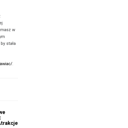
z
ej
i masz w
nym
 by stała
rawiac/
.
we
:
Atrakcje