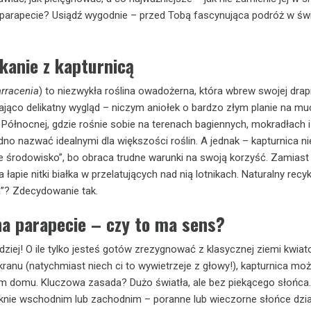
 parapecie? Usiądź wygodnie – przed Tobą fascynująca podróż w św
kanie z kapturnicą
rracenia
) to niezwykła roślina owadożerna, która wbrew swojej drap
ająco delikatny wygląd – niczym aniołek o bardzo złym planie na mu
Północnej, gdzie rośnie sobie na terenach bagiennych, mokradłach i
dno nazwać idealnymi dla większości roślin. A jednak – kapturnica ni
ne środowisko”, bo obraca trudne warunki na swoją korzyść. Zamias
 łapie nitki białka w przelatujących nad nią lotnikach. Naturalny recyk
a”? Zdecydowanie tak.
na parapecie – czy to ma sens?
dziej! O ile tylko jesteś gotów zrezygnować z klasycznej ziemi kwiat
ranu (natychmiast niech ci to wywietrzeje z głowy!), kapturnica mo
 domu. Kluczowa zasada? Dużo światła, ale bez piekącego słońca. 
oknie wschodnim lub zachodnim – poranne lub wieczorne słońce dzia