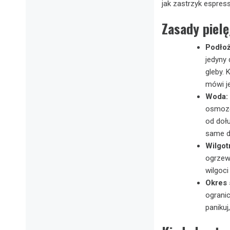
jak zastrzyk espresso
Zasady pielę
Podłoż
jedyny
gleby. 
mówi je
Woda:
osmozę.
od doł
same d
Wilgot
ogrzew
wilgoci
Okres 
ograni
panikuj