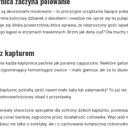
rnica zaczyna polowanie
ie są akcesoriami modowymi – to precyzyjne urządzenia łapiące pok
mina kolorowy dzbanek z daszkiem i owadzie nie oprze się tej puła
uje się śliska powierzchnia, która sprawia, że nieproszony gość wpa
 go kąpiel w enzymach trawiennych. Brzmi jak dieta cud? Dla muchy
 z kapturem
e każda kapturnica pachnie jak poranny cappuccino. Niektóre gatun
rzypominający fermentujące owoce – mało glamour, ale za to skute
apturnic potrafią zjeść nawet małe żaby lub salamandry! To już nie j
 pełnowartościowy obiad z przystawką.
zerwaty stworzone specjalnie dla ochrony dzikich kapturnic, ponieważ
są coraz bardziej zagrożone przez działalność człowieka. Więc jeśli
basz nie tylko o estetykę, ale i o zachowanie botanicznej różnorodn