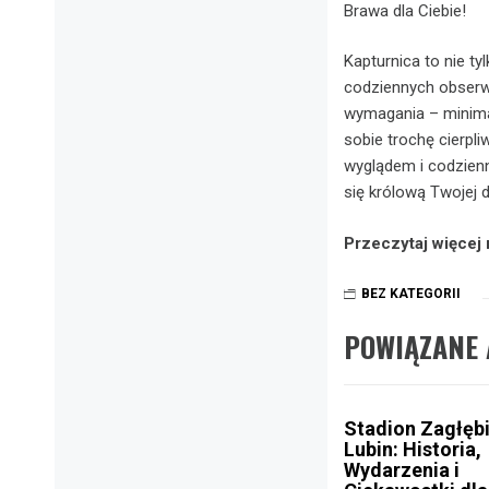
Brawa dla Ciebie!
Kapturnica to nie t
codziennych obserwac
wymagania – minima
sobie trochę cierpli
wyglądem i codzienn
się królową Twojej 
Przeczytaj więcej 
BEZ KATEGORII
POWIĄZANE 
Stadion Zagłęb
Lubin: Historia,
Wydarzenia i