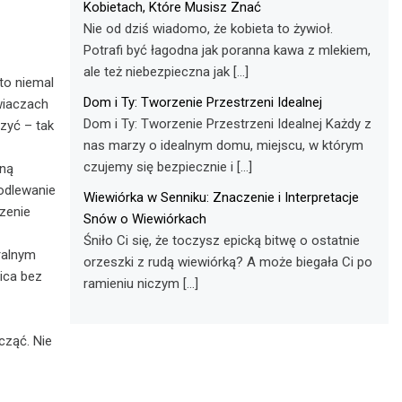
Kobietach, Które Musisz Znać
Nie od dziś wiadomo, że kobieta to żywioł.
Potrafi być łagodna jak poranna kawa z mlekiem,
ale też niebezpieczna jak […]
to niemal
Dom i Ty: Tworzenie Przestrzeni Idealnej
wiaczach
Dom i Ty: Tworzenie Przestrzeni Idealnej Każdy z
czyć – tak
nas marzy o idealnym domu, miejscu, w którym
czujemy się bezpiecznie i […]
oną
Podlewanie
Wiewiórka w Senniku: Znaczenie i Interpretacje
zenie
Snów o Wiewiórkach
Śniło Ci się, że toczysz epicką bitwę o ostatnie
ralnym
orzeszki z rudą wiewiórką? A może biegała Ci po
ica bez
ramieniu niczym […]
cząć. Nie