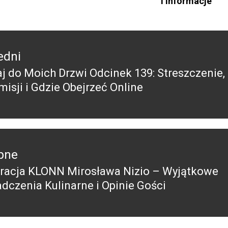
i Informacje
edni
j do Moich Drzwi Odcinek 139: Streszczenie,
edni
misji i Gdzie Obejrzeć Online
pne
racja KLONN Mirosława Nizio – Wyjątkowe
pny
dczenia Kulinarne i Opinie Gości