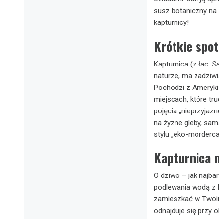
susz botaniczny na
kapturnicy!
Krótkie spot
Kapturnica (z łac.
Sa
naturze, ma zadziwi
Pochodzi z Ameryki 
miejscach, które tru
pojęcia „nieprzyjaz
na żyzne gleby, sama
stylu „eko-morderc
Kapturnica 
O dziwo – jak najbar
podlewania wodą z k
zamieszkać w Twoim
odnajduje się przy 