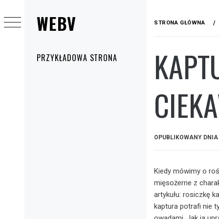
Przejdź
WEBV
do
STRONA GŁÓWNA
treści
KAPTU
Menu
PRZYKŁADOWA STRONA
główne
CIEK
OPUBLIKOWANY DNI
Kiedy mówimy o rośl
mięsożerne z charak
artykułu: rosiczkę k
kaptura potrafi nie 
owadami. Jak ją upra