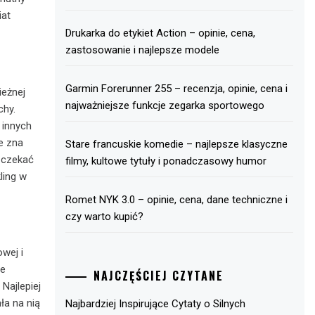
iat
Drukarka do etykiet Action – opinie, cena,
zastosowanie i najlepsze modele
Garmin Forerunner 255 – recenzja, opinie, cena i
ieżnej
najważniejsze funkcje zegarka sportowego
chy.
 innych
e zna
Stare francuskie komedie – najlepsze klasyczne
t czekać
filmy, kultowe tytuły i ponadczasowy humor
ling w
Romet NYK 3.0 – opinie, cena, dane techniczne i
czy warto kupić?
owej i
że
NAJCZĘŚCIEJ CZYTANE
Najlepiej
ła na nią
Najbardziej Inspirujące Cytaty o Silnych