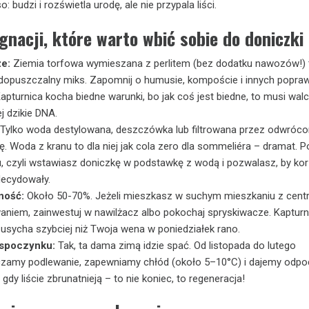
: budzi i rozświetla urodę, ale nie przypala liści.
gnacji, które warto wbić sobie do doniczki
e:
Ziemia torfowa wymieszana z perlitem (bez dodatku nawozów!) 
 dopuszczalny miks. Zapomnij o humusie, kompoście i innych popra
Kapturnica kocha biedne warunki, bo jak coś jest biedne, to musi wal
j dzikie DNA.
Tylko woda destylowana, deszczówka lub filtrowana przez odwróc
 Woda z kranu to dla niej jak cola zero dla sommeliéra – dramat. 
u, czyli wstawiasz doniczkę w podstawkę z wodą i pozwalasz, by kor
ecydowały.
ność:
Około 50-70%. Jeżeli mieszkasz w suchym mieszkaniu z cent
aniem, zainwestuj w nawilżacz albo pokochaj spryskiwacze. Kapturn
 usycha szybciej niż Twoja wena w poniedziałek rano.
spoczynku:
Tak, ta dama zimą idzie spać. Od listopada do lutego
czamy podlewanie, zapewniamy chłód (około 5–10°C) i dajemy odpo
, gdy liście zbrunatnieją – to nie koniec, to regeneracja!