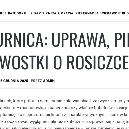
BEZ KATEGORII
KAPTURNICA: UPRAWA, PIELĘGNACJA I CIEKAWOSTKI 
RNICA: UPRAWA, PI
AWOSTKI O ROSICZC
A
5 GRUDNIA 2025
PRZEZ
ADMIN
inach, które potrafią same sobie załatwić obiad, zazwyczaj mamy n
terkiem – muchołówki, dzbaneczniki czy właśnie bohaterkę dzisiej
apturnicę. Ta niepozorna piękność z charakterystycznymi liśćmi w ks
tylko oczarować wyglądem, ale też skutecznie rozprawić się z natręt
wiać, jak pielęgnować, a co najważniejsze – jak nie zamienić jej w 