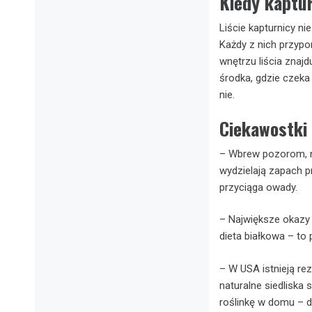
Kiedy kaptu
Liście kapturnicy n
Każdy z nich przypo
wnętrzu liścia znajd
środka, gdzie czeka
nie.
Ciekawostki
– Wbrew pozorom, ni
wydzielają zapach p
przyciąga owady.
– Największe okazy k
dieta białkowa – to
– W USA istnieją re
naturalne siedliska 
roślinkę w domu – d