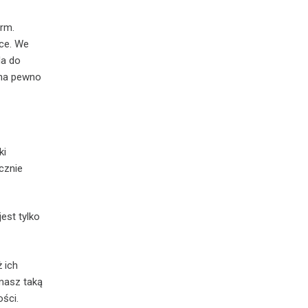
arm.
pce. We
da do
 na pewno
ki
cznie
est tylko
 ich
 masz taką
ości.