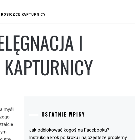
O ROSICZCE KAPTURNICY
ELĘGNACJA I
E KAPTURNICY
a myśli
OSTATNIE WPISY
szego
ztałcie
Jak odblokować kogoś na Facebooku?
nymi
Instrukcja krok po kroku i najczęstsze problemy
smutny