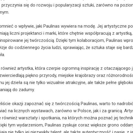
s przyczynia się do rozwoju i popularyzacji sztuki, zarówno na pozio
lnym.
mnieć o wpływie, jaki Paulinas wywiera na modę. Jej artystyczne pod
iają liczni projektanci i marki, które chętnie współpracują z artystką
 inspirowane jej twórczością. Dzięki tym kolaboracjom, Paulinas wp
zje do codziennego życia ludzi, sprawiając, że sztuka staje się bardz
ła.
 również artystka, która czerpie ogromną inspirację z otaczającego j
zwierciedlają piękno przyrody, miejskie krajobrazy oraz różnorodnoś
u jej dzieła są nie tylko wizualnie atrakcyjne, ale także pełne głębokic
łaniają do zadumy.
eliście okazji zapoznać się z twórczością Paulinas, warto to nadrobić
ać na licznych wystawach, zarówno w Polsce, jak i za granicą. Arty
e również warsztaty i spotkania, na których można poznać jej technik
Dzięki tym wydarzeniom, Paulinas zyskuje coraz większe grono odda
ją nie tylko jej niezwykły talent, ale także autentyczność i pasję, z j