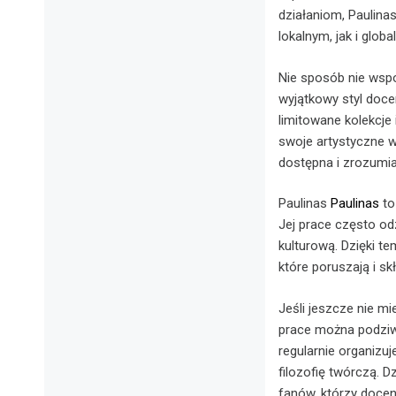
działaniom, Paulina
lokalnym, jak i globa
Nie sposób nie wspo
wyjątkowy styl docen
limitowane kolekcje
swoje artystyczne wi
dostępna i zrozumia
Paulinas
Paulinas
to
Jej prace często od
kulturową. Dzięki tem
które poruszają i sk
Jeśli jeszcze nie mi
prace można podziwi
regularnie organizuj
filozofię twórczą. 
fanów, którzy docenia