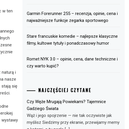
c w ten
Garmin Forerunner 255 – recenzja, opinie, cena i
najważniejsze funkcje zegarka sportowego
tannego
Stare francuskie komedie – najlepsze klasyczne
lnych
filmy, kultowe tytuły i ponadczasowy humor
oczesne
tycznie
Romet NYK 3.0 – opinie, cena, dane techniczne i
czy warto kupić?
 naturą i
na nasze
 stają się
NAJCZĘŚCIEJ CZYTANE
reści.
Czy Węże Mrugają Powiekami? Tajemnice
rodne
Gadziego Świata
erokiej
Wąż i jego spojrzenie — nie tak oczywiste jak
y, wystawy
myślisz Siedzimy przy ekranie, przewijamy memy