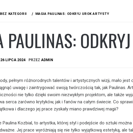
BEZ KATEGORII
MAGIA PAULINAS: ODKRYJ UROK ARTYSTY
 PAULINAS: ODKRYJ
A
26 LIPCA 2024
PRZEZ
ADMIN
mody, pełnym różnorodnych talentów i artystycznych wizji, mało jest 
iągnąć uwagę i zaintrygować swoją twórczością tak, jak Paulinas. Art
liczności nie tylko dzięki swoim niezwykłym projektom, ale także wy
 serca zarówno krytyków, jak i fanów na całym świecie. Co sprawi
jątkowa i dlaczego jej prace zyskały miano prawdziwej magii?
e Paulina Kozbial, to artystka, której styl i podejście do sztuki można
dważne. Jej prace wyróżniają się nie tylko wyjątkową estetyką, ale t