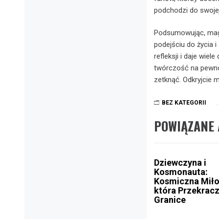
podchodzi do swojej
Podsumowując, magia
podejściu do życia i 
refleksji i daje wiel
twórczość na pewno 
zetknąć. Odkryjcie m
BEZ KATEGORII
POWIĄZANE 
Dziewczyna i
Kosmonauta:
Kosmiczna Miło
która Przekrac
Granice