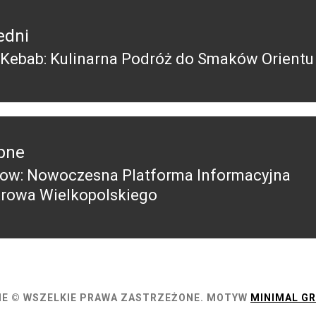
edni
 Kebab: Kulinarna Podróż do Smaków Orientu
edni
pne
row: Nowoczesna Platforma Informacyjna
pny
trowa Wielkopolskiego
E © WSZELKIE PRAWA ZASTRZEŻONE.
MOTYW
MINIMAL GR