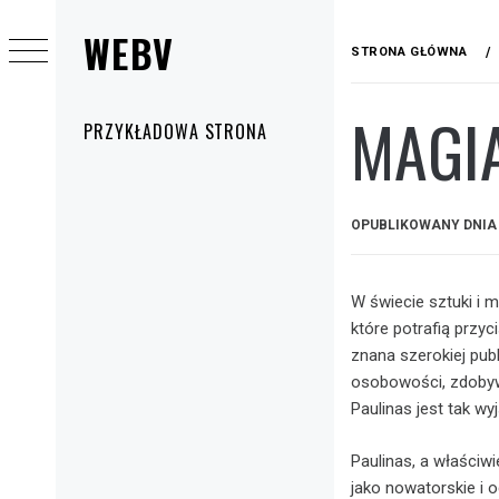
Przejdź
WEBV
do
STRONA GŁÓWNA
treści
MAGIA
Menu
PRZYKŁADOWA STRONA
główne
OPUBLIKOWANY DNI
W świecie sztuki i 
które potrafią przyc
znana szerokiej pub
osobowości, zdobywa
Paulinas jest tak wy
Paulinas, a właściwi
jako nowatorskie i o