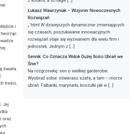
z kotami, a tu nagle […]
mie
Łukasz Wawrzyniak – Wizjoner Nowoczesnych
Rozwiązań
„`html W dzisiejszych dynamicznie zmieniających
ejście i
się czasach, poszukiwanie innowacyjnych
, tworząc
rozwiązań staje się wyzwaniem dla wielu firm i
rowadza
jednostek. Jednym z […]
iej
Sennik: Co Oznacza Widok Dużej Ilości Ubrań we
Śnie?
ą świata.
Na rozgrzewkę: sen o wielkiej garderobie
ć
Wyobraź sobie: otwierasz szafę, a tam – morze
h treści,
ubrań. Falbanki, marynarki, koszulki jak w […]
. Jej
stka
i oraz
nych
aką