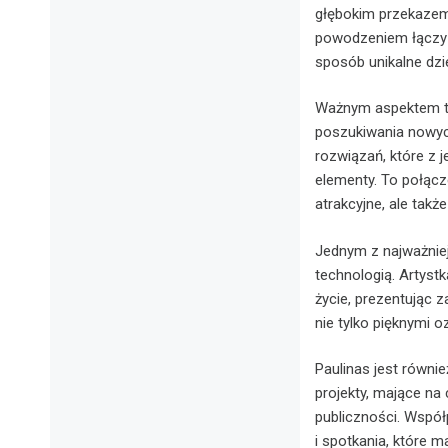
głębokim przekazem, 
powodzeniem łączy ró
sposób unikalne dzi
Ważnym aspektem tw
poszukiwania nowych
rozwiązań, które z 
elementy. To połącze
atrakcyjne, ale takż
Jednym z najważniej
technologią. Artys
życie, prezentując z
nie tylko pięknymi o
Paulinas jest równi
projekty, mające na
publiczności. Współ
i spotkania, które 