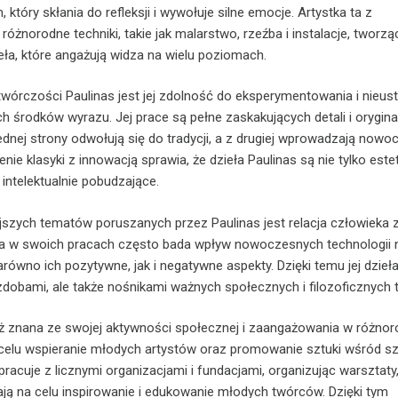
który skłania do refleksji i wywołuje silne emocje. Artystka ta z
żnorodne techniki, takie jak malarstwo, rzeźba i instalacje, tworzą
eła, które angażują widza na wielu poziomach.
órczości Paulinas jest jej zdolność do eksperymentowania i nieus
 środków wyrazu. Jej prace są pełne zaskakujących detali i orygina
jednej strony odwołują się do tradycji, a z drugiej wprowadzają now
nie klasyki z innowacją sprawia, że dzieła Paulinas są nie tylko este
e intelektualnie pobudzające.
szych tematów poruszanych przez Paulinas jest relacja człowieka z
tka w swoich pracach często bada wpływ nowoczesnych technologii 
arówno ich pozytywne, jak i negatywne aspekty. Dzięki temu jej dzieła
zdobami, ale także nośnikami ważnych społecznych i filozoficznych t
eż znana ze swojej aktywności społecznej i zaangażowania w różno
 celu wspieranie młodych artystów oraz promowanie sztuki wśród sz
pracuje z licznymi organizacjami i fundacjami, organizując warsztat
mają na celu inspirowanie i edukowanie młodych twórców. Dzięki tym