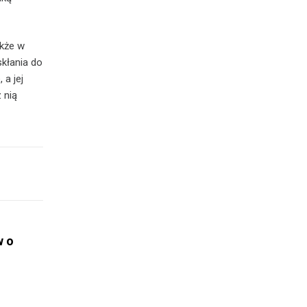
akże w
skłania do
 a jej
 nią
w o