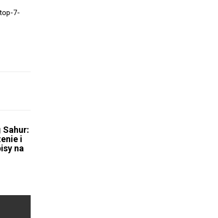
-top-7-
 Sahur:
enie i
isy na