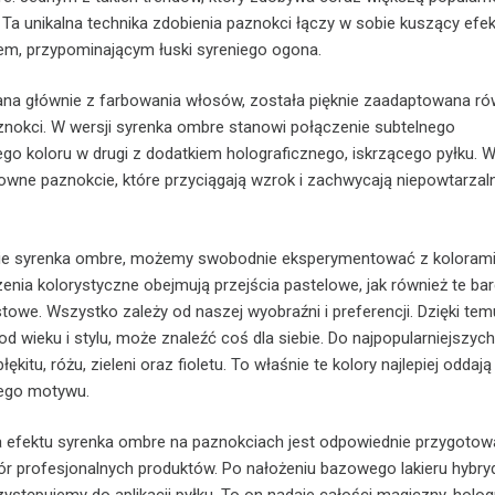
 Ta unikalna technika zdobienia paznokci łączy w sobie kuszący efe
em, przypominającym łuski syreniego ogona.
ana głównie z farbowania włosów, została pięknie zaadaptowana ró
paznokci. W wersji syrenka ombre stanowi połączenie subtelnego
go koloru w drugi z dodatkiem holograficznego, iskrzącego pyłku. W
owne paznokcie, które przyciągają wzrok i zachwycają niepowtarza
ie syrenka ombre, możemy swobodnie eksperymentować z kolorami
nia kolorystyczne obejmują przejścia pastelowe, jak również te bar
stowe. Wszystko zależy od naszej wyobraźni i preferencji. Dzięki te
 od wieku i stylu, może znaleźć coś dla siebie. Do najpopularniejszyc
ękitu, różu, zieleni oraz fioletu. To właśnie te kolory najlepiej oddają 
iego motywu.
efektu syrenka ombre na paznokciach jest odpowiednie przygotowan
r profesjonalnych produktów. Po nałożeniu bazowego lakieru hybry