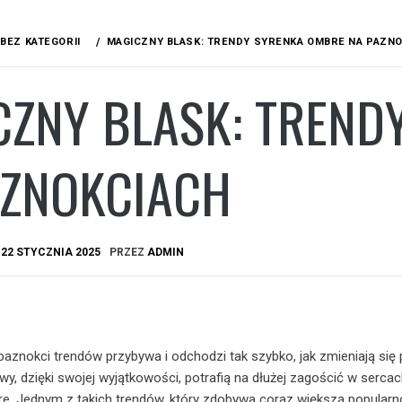
BEZ KATEGORII
MAGICZNY BLASK: TRENDY SYRENKA OMBRE NA PAZN
CZNY BLASK: TREND
AZNOKCIACH
A
22 STYCZNIA 2025
PRZEZ
ADMIN
 paznokci trendów przybywa i odchodzi tak szybko, jak zmieniają się 
, dzięki swojej wyjątkowości, potrafią na dłużej zagościć w serca
e. Jednym z takich trendów, który zdobywa coraz większą popularno