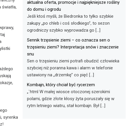
raficzny
aktualna oferta, promocje i najpiękniejsze rośliny
 światła,
do domu i ogrodu
Jeśli ktoś myśli, że Biedronka to tylko szybkie
zakupy „po chleb i coś słodkiego”, to sezon
 wprawy,
ogrodniczy szybko wyprowadza go […]
taj
Sennik trzęsienie ziemi – co oznacza sen o
a
trzęsieniu ziemi? Interpretacja snów i znaczenie
listki
snu
Sen o trzęsieniu ziemi potrafi obudzić człowieka
szybciej niż poranna kawa i alarm w telefonie
każdego
ustawiony na „drzemkę” co pięć […]
yskają
okazje,
Kombajn, który chciał być rycerzem
„`html W małej wiosce otoczonej szerokimi
polami, gdzie złote kłosy żyta poruszały się w
rytm letniego wiatru, stał kombajn. Był […]
wego
i, syrenka
z!