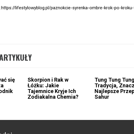
:
https://lifestylowyblog.pl/paznokcie-syrenka-ombre-krok-po-kroku
ARTYKUŁY
ać się
Skorpion i Rak w
Tung Tung Tung
ta
Łóżku: Jakie
Tradycja, Znacz
odnik
Tajemnice Kryje Ich
Najlepsze Przep
Zodiakalna Chemia?
Sahur