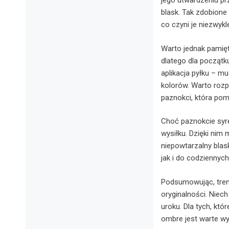
jego utwardzeniu pr
blask. Tak zdobione
co czyni je niezwyk
Warto jednak pamięt
dlatego dla począt
aplikacja pyłku – m
kolorów. Warto rozp
paznokci, która po
Choć paznokcie syr
wysiłku. Dzięki nim
niepowtarzalny blas
jak i do codziennyc
Podsumowując, trend
oryginalności. Niec
uroku. Dla tych, któ
ombre jest warte wy