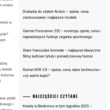
kt ombre
Drukarka do etykiet Action – opinie, cena,
zastosowanie i najlepsze modele
wnież w
Garmin Forerunner 255 – recenzja, opinie, cena i
ynik?
najważniejsze funkcje zegarka sportowego
lnym
Stare francuskie komedie – najlepsze klasyczne
filmy, kultowe tytuły i ponadczasowy humor
.
dziej
mu każda
Romet NYK 3.0 – opinie, cena, dane techniczne i
h kolorów
czy warto kupić?
i
NAJCZĘŚCIEJ CZYTANE
ie płytki
dowego i
Kwiaty w Biedronce w tym tygodniu 2025 –