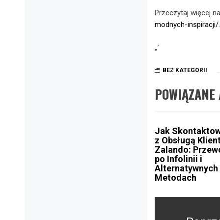
Przeczytaj więcej na
modnych-inspiracji/
.
„`
BEZ KATEGORII
POWIĄZANE 
Jak Skontaktow
z Obsługą Klien
Zalando: Przew
po Infolinii i
Alternatywnych
Metodach
Nawigacja
wpisu