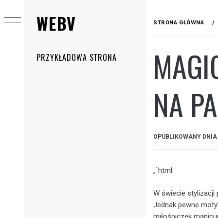
Przejdź
WEBV
do
STRONA GŁÓWNA
treści
MAGI
Menu
PRZYKŁADOWA STRONA
główne
NA P
OPUBLIKOWANY DNI
„`html
W świecie stylizacji
Jednak pewne motywy
miłośniczek manicur