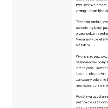
tzw. syrenka ombre.
z magicznym blaski
Technika ombre, zn
świecie stylizacji 
przechodzenia jedne
Niesamowicie efekt
blaskiem.
Wybierając paznokc
Standardowe połącze
intensywne i kontra
kobieta, niezależnie
zaliczamy odcienie bł
nawiązują do syren
Podstawą uzyskania 
paznokcia oraz dobó