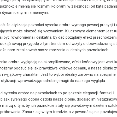
zystępujemy do aplikacji pyłku. To on nadaje całości magiczny, holog
 paznokcie mienią się różnymi kolorami w zależności od kąta padania
le dynamicznymi i zmiennymi.
ać, że stylizacja paznokci syrenka ombre wymaga pewnej precyzji i
kujących może okazać się wyzwaniem. Kluczowym elementem jest tu
usi być równomierna i delikatna, by dać pożądany efekt przechodzeni
ocząć swoją przygodę z tym trendem od wizyty u doświadczonej sty
może nam zrealizować nasze marzenia o idealnych paznokciach.
enka ombre wyglądają na skomplikowane, efekt końcowy jest wart 
 możemy poczuć się jak prawdziwe królowe oceanu, a nasze dłonie z
k i wyjątkowy charakter. Jest to wybór idealny zarówno na specjalne 
h stylizacji, wprowadzając odrobinę magii do naszego wyglądu.
 syrenka ombre na paznokciach to połączenie elegancji, fantazji i
h blask syreniego ogona ozdobi nasze dłonie, dodając im nietuzinko
re marzą o tym, by ich paznokcie stały się prawdziwym dziełem sztuk
próbowania. Zanurz się w tym trendzie, a z pewnością nie pożałujes