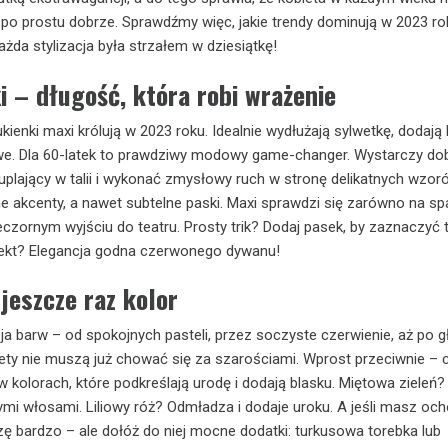
po prostu dobrze. Sprawdźmy więc, jakie trendy dominują w 2023 roku
żda stylizacja była strzałem w dziesiątkę!
 – długość, która robi wrażenie
ukienki maxi królują w 2023 roku. Idealnie wydłużają sylwetkę, dodają 
we. Dla 60-latek to prawdziwy modowy game-changer. Wystarczy do
plający w talii i wykonać zmysłowy ruch w stronę delikatnych wzor
e akcenty, a nawet subtelne paski. Maxi sprawdzi się zarówno na sp
eczornym wyjściu do teatru. Prosty trik? Dodaj pasek, by zaznaczyć ta
fekt? Elegancja godna czerwonego dywanu!
 jeszcze raz kolor
ja barw – od spokojnych pasteli, przez soczyste czerwienie, aż po g
obiety nie muszą już chować się za szarościami. Wprost przeciwnie – 
 kolorach, które podkreślają urodę i dodają blasku. Miętowa zieleń?
ymi włosami. Liliowy róż? Odmładza i dodaje uroku. A jeśli masz och
ę bardzo – ale dołóż do niej mocne dodatki: turkusowa torebka lub