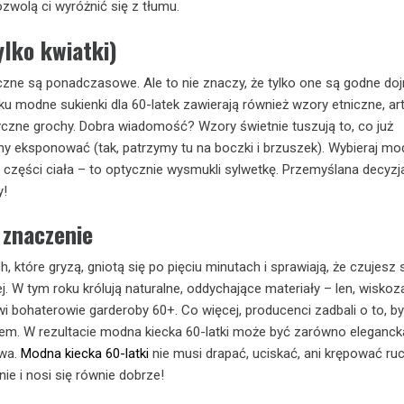
zwolą ci wyróżnić się z tłumu.
ylko kwiatki)
yczne są ponadczasowe. Ale to nie znaczy, że tylko one są godne doj
oku modne sukienki dla 60-latek zawierają również wzory etniczne, a
yczne grochy. Dobra wiadomość? Wzory świetnie tuszują to, co już
y eksponować (tak, patrzymy tu na boczki i brzuszek). Wybieraj mo
 części ciała – to optycznie wysmukli sylwetkę. Przemyślana decyzja
y!
 znaczenie
, które gryzą, gniotą się po pięciu minutach i sprawiają, że czujesz s
 W tym roku królują naturalne, oddychające materiały – len, wiskoza
i bohaterowie garderoby 60+. Co więcej, producenci zadbali o to, 
lem. W rezultacie modna kiecka 60-latki może być zarówno elegancka,
owa.
Modna kiecka 60-latki
nie musi drapać, uciskać, ani krępować r
ie i nosi się równie dobrze!