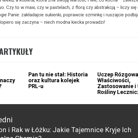
. Czy to w maxi, czy w pastelach, z florą czy abstrakcją – liczy się
gie Panie: zakładajcie sukienki, poprawcie szminkę i ruszajcie podbij
dopiero się zaczyna – niech modna kiecka prowadzi!
ARTYKUŁY
Pan tu nie stał: Historia
Uczep Rózgowa
Znaczy
oraz kultura kolejek
Właściwości,
?
PRL-u
Zastosowanie i
Rośliny Lecznic
edni
on i Rak w Łóżku: Jakie Tajemnice Kryje Ich
edni