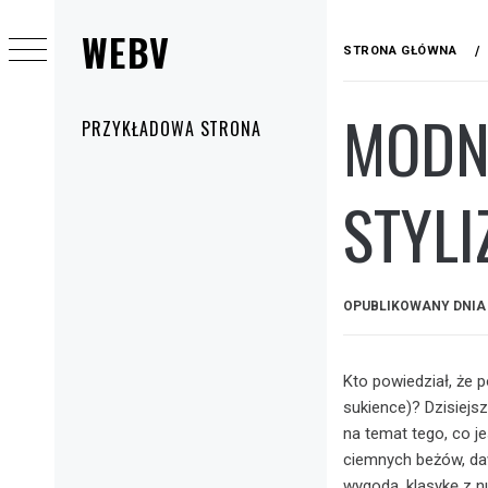
Przejdź
WEBV
do
STRONA GŁÓWNA
treści
MODNE
Menu
PRZYKŁADOWA STRONA
główne
STYLI
OPUBLIKOWANY DNI
Kto powiedział, że 
sukience)? Dzisiejs
na temat tego, co je
ciemnych beżów, daw
wygodą, klasykę z n