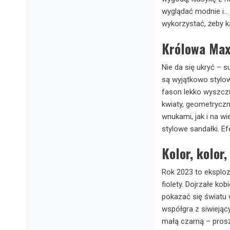
wyglądać modnie i… 
wykorzystać, żeby ka
Królowa Maxi
Nie da się ukryć – s
są wyjątkowo stylo
fason lekko wyszczu
kwiaty, geometryczn
wnukami, jak i na wi
stylowe sandałki. E
Kolor, kolor,
Rok 2023 to eksploz
fiolety. Dojrzałe k
pokazać się światu w
współgra z siwiejąc
małą czarną – prosz