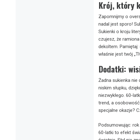
Krój, który 
Zapomnijmy o oversi
nadal jest sporo! Su
Sukienki o kroju lite
czujesz, że ramion
dekoltem. Pamiętaj: 
właśnie jest twój „T
Dodatki: wis
Żadna sukienka nie 
niskim słupku, dzięk
niezwykłego. 60-lat
trend, a osobowość
specjalne okazje? C
Podsumowując: rok 
60-latki to efekt ś
świetnie. Styl nie z