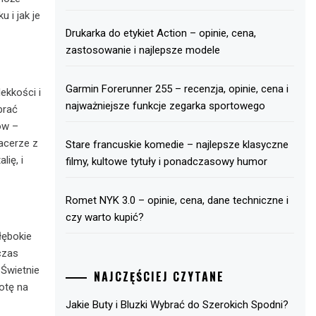
 i jak je
Drukarka do etykiet Action – opinie, cena,
zastosowanie i najlepsze modele
Garmin Forerunner 255 – recenzja, opinie, cena i
lekkości i
najważniejsze funkcje zegarka sportowego
brać
ów –
acerze z
Stare francuskie komedie – najlepsze klasyczne
lię, i
filmy, kultowe tytuły i ponadczasowy humor
Romet NYK 3.0 – opinie, cena, dane techniczne i
czy warto kupić?
łębokie
czas
 Świetnie
NAJCZĘŚCIEJ CZYTANE
otę na
Jakie Buty i Bluzki Wybrać do Szerokich Spodni?