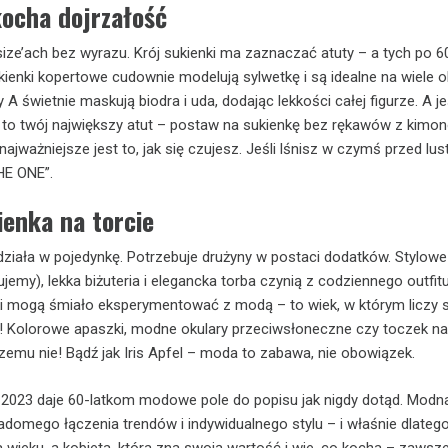
kocha dojrzałość
ze’ach bez wyrazu. Krój sukienki ma zaznaczać atuty – a tych po 6
kienki kopertowe cudownie modelują sylwetkę i są idealne na wiele ok
ry A świetnie maskują biodra i uda, dodając lekkości całej figurze. A je
a to twój największy atut – postaw na sukienkę bez rękawów z kim
najważniejsze jest to, jak się czujesz. Jeśli lśnisz w czymś przed lu
HE ONE”.
ienka na torcie
działa w pojedynkę. Potrzebuje drużyny w postaci dodatków. Stylowe
ujemy), lekka biżuteria i elegancka torba czynią z codziennego outfit
ki mogą śmiało eksperymentować z modą – to wiek, w którym liczy s
! Kolorowe apaszki, modne okulary przeciwsłoneczne czy toczek na
zemu nie! Bądź jak Iris Apfel – moda to zabawa, nie obowiązek.
2023 daje 60-latkom modowe pole do popisu jak nigdy dotąd. Modna
wiadomego łączenia trendów i indywidualnego stylu – i właśnie dlateg
na wieku, a kobieta, która zna swoją wartość i wie, co kocha – zawsz