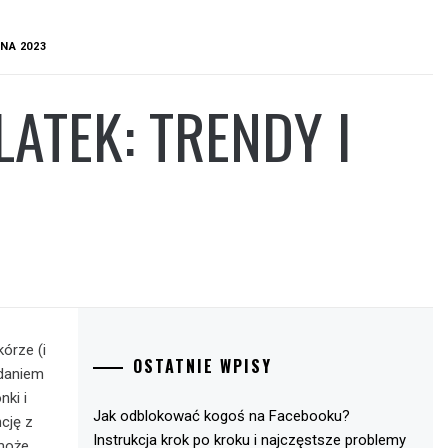
NA 2023
ATEK: TRENDY I
órze (i
OSTATNIE WPISY
zdaniem
nki i
Jak odblokować kogoś na Facebooku?
cję z
Instrukcja krok po kroku i najczęstsze problemy
 może