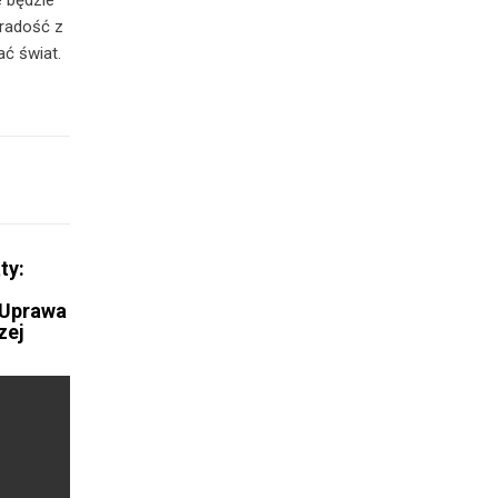
 radość z
ać świat.
ty:
 Uprawa
zej