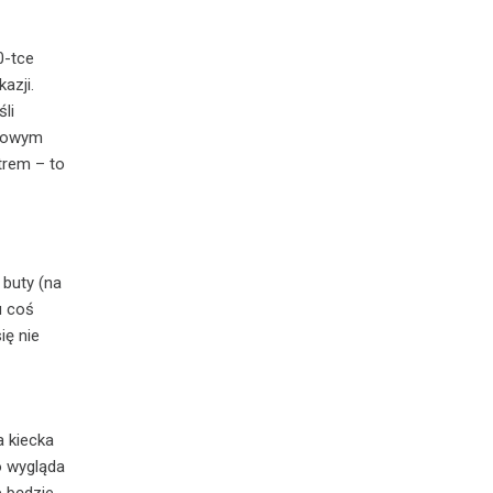
0-tce
azji.
śli
onowym
strem – to
 buty (na
u coś
ię nie
 kiecka
o wygląda
e będzie