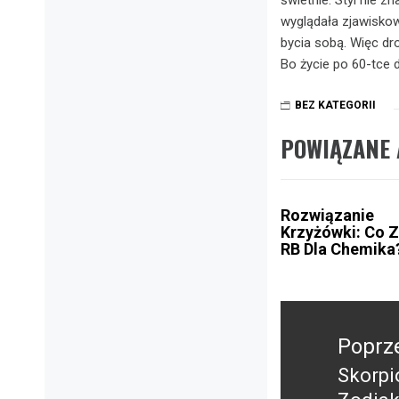
wyglądała zjawiskowo
bycia sobą. Więc dro
Bo życie po 60-tce 
BEZ KATEGORII
POWIĄZANE 
Rozwiązanie
Krzyżówki: Co 
RB Dla Chemika
Nawigacja
wpisu
Poprz
Skorpi
Poprz