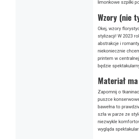
limonkowe szpilki po
Wzory (nie t
Okej, wzory floryst
stylizacji! W 2023 r
abstrakcje i romant
niekoniecznie chcem
printem w centralnej
będzie spektakularn
Materiał ma
Zapomnij o tkaninach
puszce konserwowej.
bawełna to prawdziw
szła w parze ze sty
niezwykle komfort
wygląda spektakularn