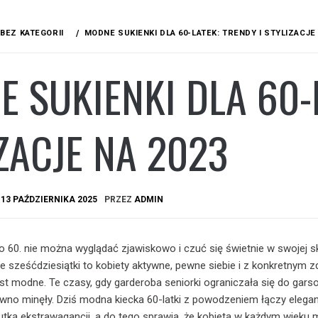
BEZ KATEGORII
MODNE SUKIENKI DLA 60-LATEK: TRENDY I STYLIZACJE 
 SUKIENKI DLA 60-L
ZACJE NA 2023
A
13 PAŹDZIERNIKA 2025
PRZEZ
ADMIN
po 60. nie można wyglądać zjawiskowo i czuć się świetnie w swojej sk
ze sześćdziesiątki to kobiety aktywne, pewne siebie i z konkretnym 
st modne. Te czasy, gdy garderoba seniorki ograniczała się do garso
no minęły. Dziś modna kiecka 60-latki z powodzeniem łączy elegan
utką ekstrawagancji, a do tego sprawia, że kobieta w każdym wieku