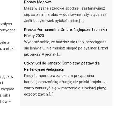
Porady Modowe
Masz w szafie szerokie spodnie i zastanawiasz
się, co z nimi zrobić — dosłownie i stylistycznie?
Jeśli kiedykolwiek pytałaś siebie […]
rzałych
Kreska Permanentna Ombre: Najlepsze Techniki i
rtystyczne
Efekty 2023
Wyobraź sobie, że budzisz się rano, przeciągasz
dele z
się leniwie i… nie musisz sięgać po eyeliner. Brzmi
, a efekt
jak bajka? A jednak […]
Odkryj Sol de Janeiro: Kompletny Zestaw dla
Perfekcyjnej Pielęgnacji
Kiedy temperatura za oknem przypomina
ię jak w
bardziej amazońską dżunglę niż polski krajobraz,
 i
warto zanurzyć się w marzenie o złocistej plaży,
by wygoda
egzotycznych […]
 jak i
uchów –