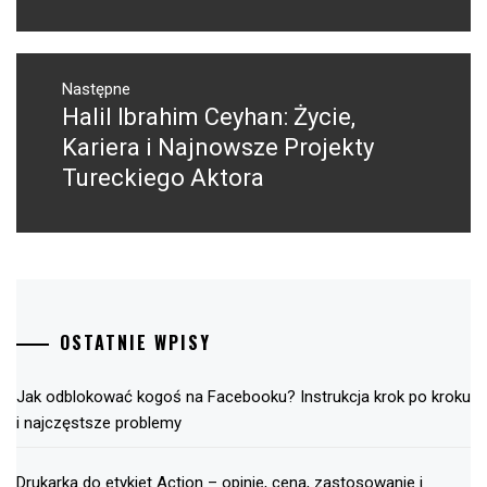
Następne
Halil Ibrahim Ceyhan: Życie,
Następny
post:
Kariera i Najnowsze Projekty
Tureckiego Aktora
OSTATNIE WPISY
Jak odblokować kogoś na Facebooku? Instrukcja krok po kroku
i najczęstsze problemy
Drukarka do etykiet Action – opinie, cena, zastosowanie i