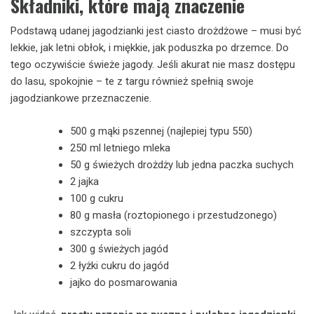
Składniki, które mają znaczenie
Podstawą udanej jagodzianki jest ciasto drożdżowe – musi być
lekkie, jak letni obłok, i miękkie, jak poduszka po drzemce. Do
tego oczywiście świeże jagody. Jeśli akurat nie masz dostępu
do lasu, spokojnie – te z targu również spełnią swoje
jagodziankowe przeznaczenie.
500 g mąki pszennej (najlepiej typu 550)
250 ml letniego mleka
50 g świeżych drożdży lub jedna paczka suchych
2 jajka
100 g cukru
80 g masła (roztopionego i przestudzonego)
szczypta soli
300 g świeżych jagód
2 łyżki cukru do jagód
jajko do posmarowania