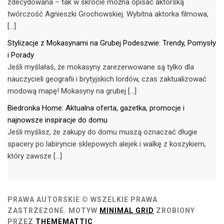
zdecydowana – tak w skrócie można opisać aktorską
twórczość Agnieszki Grochowskiej. Wybitna aktorka filmowa,
[…]
Stylizacje z Mokasynami na Grubej Podeszwie: Trendy, Pomysły
i Porady
Jeśli myślałaś, że mokasyny zarezerwowane są tylko dla
nauczycieli geografii i brytyjskich lordów, czas zaktualizować
modową mapę! Mokasyny na grubej […]
Biedronka Home: Aktualna oferta, gazetka, promocje i
najnowsze inspiracje do domu
Jeśli myślisz, że zakupy do domu muszą oznaczać długie
spacery po labiryncie sklepowych alejek i walkę z koszykiem,
który zawsze […]
PRAWA AUTORSKIE © WSZELKIE PRAWA
ZASTRZEŻONE.
MOTYW
MINIMAL GRID
ZROBIONY
PRZEZ
THEMEMATTIC