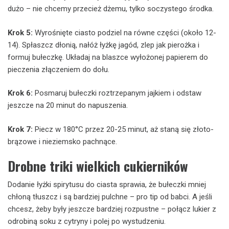
dużo – nie chcemy przecież dżemu, tylko soczystego środka.
Krok 5:
Wyrośnięte ciasto podziel na równe części (około 12-
14). Spłaszcz dłonią, nałóż łyżkę jagód, zlep jak pierożka i
formuj bułeczkę. Układaj na blaszce wyłożonej papierem do
pieczenia złączeniem do dołu.
Krok 6:
Posmaruj bułeczki roztrzepanym jajkiem i odstaw
jeszcze na 20 minut do napuszenia.
Krok 7:
Piecz w 180°C przez 20-25 minut, aż staną się złoto-
brązowe i nieziemsko pachnące.
Drobne triki wielkich cukierników
Dodanie łyżki spirytusu do ciasta sprawia, że bułeczki mniej
chłoną tłuszcz i są bardziej pulchne – pro tip od babci. A jeśli
chcesz, żeby były jeszcze bardziej rozpustne – połącz lukier z
odrobiną soku z cytryny i polej po wystudzeniu.