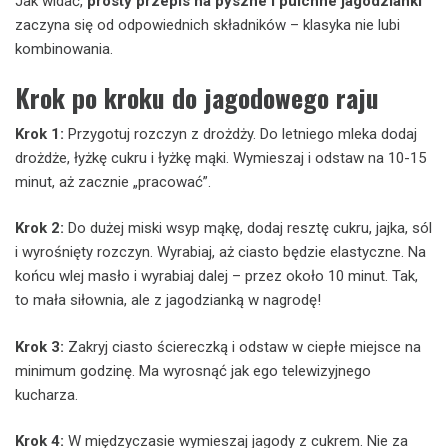
Jak widać,
prosty przepis na pyszne i pulchne jagodzianki
zaczyna się od odpowiednich składników – klasyka nie lubi
kombinowania.
Krok po kroku do jagodowego raju
Krok 1:
Przygotuj rozczyn z drożdży. Do letniego mleka dodaj
drożdże, łyżkę cukru i łyżkę mąki. Wymieszaj i odstaw na 10-15
minut, aż zacznie „pracować”.
Krok 2:
Do dużej miski wsyp mąkę, dodaj resztę cukru, jajka, sól
i wyrośnięty rozczyn. Wyrabiaj, aż ciasto będzie elastyczne. Na
końcu wlej masło i wyrabiaj dalej – przez około 10 minut. Tak,
to mała siłownia, ale z jagodzianką w nagrodę!
Krok 3:
Zakryj ciasto ściereczką i odstaw w ciepłe miejsce na
minimum godzinę. Ma wyrosnąć jak ego telewizyjnego
kucharza.
Krok 4:
W międzyczasie wymieszaj jagody z cukrem. Nie za