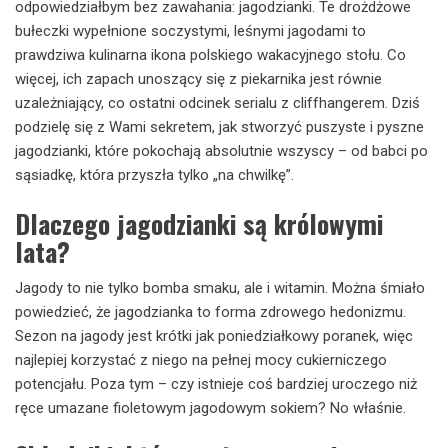
odpowiedziałbym bez zawahania: jagodzianki. Te drożdżowe
bułeczki wypełnione soczystymi, leśnymi jagodami to
prawdziwa kulinarna ikona polskiego wakacyjnego stołu. Co
więcej, ich zapach unoszący się z piekarnika jest równie
uzależniający, co ostatni odcinek serialu z cliffhangerem. Dziś
podzielę się z Wami sekretem, jak stworzyć puszyste i pyszne
jagodzianki, które pokochają absolutnie wszyscy – od babci po
sąsiadkę, która przyszła tylko „na chwilkę”.
Dlaczego jagodzianki są królowymi
lata?
Jagody to nie tylko bomba smaku, ale i witamin. Można śmiało
powiedzieć, że jagodzianka to forma zdrowego hedonizmu.
Sezon na jagody jest krótki jak poniedziałkowy poranek, więc
najlepiej korzystać z niego na pełnej mocy cukierniczego
potencjału. Poza tym – czy istnieje coś bardziej uroczego niż
ręce umazane fioletowym jagodowym sokiem? No właśnie.