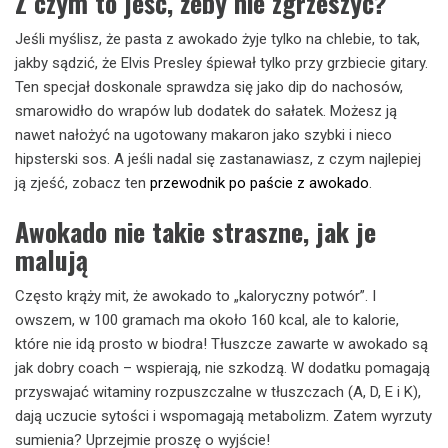
Z czym to jeść, żeby nie zgrzeszyć?
Jeśli myślisz, że pasta z awokado żyje tylko na chlebie, to tak,
jakby sądzić, że Elvis Presley śpiewał tylko przy grzbiecie gitary.
Ten specjał doskonale sprawdza się jako dip do nachosów,
smarowidło do wrapów lub dodatek do sałatek. Możesz ją
nawet nałożyć na ugotowany makaron jako szybki i nieco
hipsterski sos. A jeśli nadal się zastanawiasz, z czym najlepiej
ją zjeść, zobacz ten
przewodnik po paście z awokado
.
Awokado nie takie straszne, jak je
malują
Często krąży mit, że awokado to „kaloryczny potwór”. I
owszem, w 100 gramach ma około 160 kcal, ale to kalorie,
które nie idą prosto w biodra! Tłuszcze zawarte w awokado są
jak dobry coach – wspierają, nie szkodzą. W dodatku pomagają
przyswajać witaminy rozpuszczalne w tłuszczach (A, D, E i K),
dają uczucie sytości i wspomagają metabolizm. Zatem wyrzuty
sumienia? Uprzejmie proszę o wyjście!