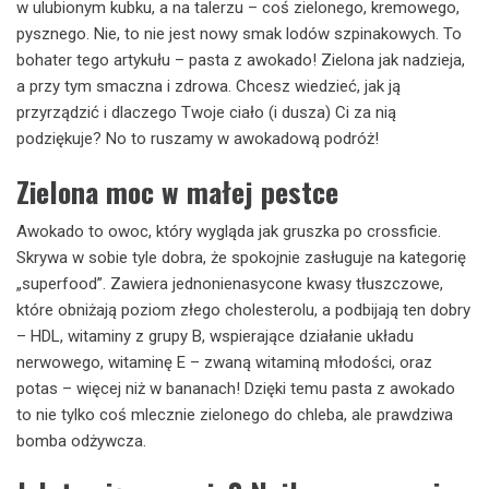
w ulubionym kubku, a na talerzu – coś zielonego, kremowego,
pysznego. Nie, to nie jest nowy smak lodów szpinakowych. To
bohater tego artykułu – pasta z awokado! Zielona jak nadzieja,
a przy tym smaczna i zdrowa. Chcesz wiedzieć, jak ją
przyrządzić i dlaczego Twoje ciało (i dusza) Ci za nią
podziękuje? No to ruszamy w awokadową podróż!
Zielona moc w małej pestce
Awokado to owoc, który wygląda jak gruszka po crossficie.
Skrywa w sobie tyle dobra, że spokojnie zasługuje na kategorię
„superfood”. Zawiera jednonienasycone kwasy tłuszczowe,
które obniżają poziom złego cholesterolu, a podbijają ten dobry
– HDL, witaminy z grupy B, wspierające działanie układu
nerwowego, witaminę E – zwaną witaminą młodości, oraz
potas – więcej niż w bananach! Dzięki temu pasta z awokado
to nie tylko coś mlecznie zielonego do chleba, ale prawdziwa
bomba odżywcza.