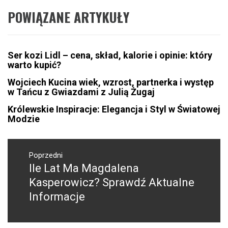
POWIĄZANE ARTYKUŁY
Ser kozi Lidl – cena, skład, kalorie i opinie: który
warto kupić?
Wojciech Kucina wiek, wzrost, partnerka i występ
w Tańcu z Gwiazdami z Julią Żugaj
Królewskie Inspiracje: Elegancja i Styl w Światowej
Modzie
Nawigacja
wpisu
Poprzedni
Ile Lat Ma Magdalena
Poprzedni
wpis:
Kasperowicz? Sprawdź Aktualne
Informacje