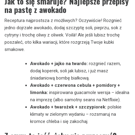
Jak to się smaruje? Najlepsze przepisy
na pastę z awokado
Receptura najprostsza z możliwych? Oczywiście! Rozgnieć
jedno dojrzałe awokado, dodaj szczyptę soli, pieprzu, sok z
cytryny i trochę oliwy z oliwek. Voilà! Ale jeśli lubisz trochę
poszaleć, oto kilka wariacji, które rozgrzeją Twoje kubki
smakowe.
Awokado + jajko na twardo:
rozgnieć razem,
dodaj koperek, soli jak lubisz, i już masz
śniadaniową bombę białkową.
Awokado + czerwona cebula + pomidory +
limonka:
inspirowana guacamole wersja – idealna
na imprezę (albo samotny seans na Netflixie).
Awokado + twarożek + szczypiorek:
polskie
klimaty w zielonym wydaniu – rozsmaruj na
kromce chleba i się zakochaj.