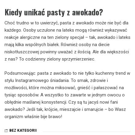
Kiedy unikać pasty z awokado?
Choć trudno w to uwierzyć, pasta z awokado może nie być dla
każdego. Osoby uczulone na lateks mogą również wykazywać
reakcje alergiczne na ten zielony specjał – tak, awokado i lateks
mają kilka wspólnych białek. Również osoby na diecie
niskotłuszczowej powinny uważać z ilością. Ale dla większości
z nas? To codzienny zielony sprzymierzeniec.
Podsumowując: pasta z awokado to nie tylko kuchenny trend w
stylu Instagramowego śniadania. To smak, zdrowie i
możliwości, które można miksować, gnieść i pałaszować na
tysiąc sposobów. A wszystko to zawarte w jednym owocu o
obłędnie maślanej konsystencji. Czy są tu jacyś nowi fani
awokado? Jeśli tak, krójcie, mieszajcie i smarujcie – bo Wasz
organizm właśnie bije brawo!
BEZ KATEGORII