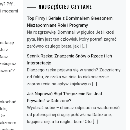
ów? Pff…
NAJCZĘŚCIEJ CZYTANE
mi mocami
Top Filmy i Seriale z Domhnallem Gleesonem:
Niezapomniane Role i Programy
Na rozgrzewkę: Domhnall w pigułce Jeśli ktoś
pyta, kim jest ten człowiek, który potrafi zagrać
festację
zarówno czułego brata, jak i […]
tu z
Sennik Rzeka: Znaczenie Snów o Rzece i Ich
 Masz
Interpretacje
zebujesz
Dlaczego rzeka pojawia się w snach? Zaczniemy
nuszem”?
od faktu, że rzeka we śnie to niekoniecznie
zaproszenie na spływ kajakowy o […]
Jak Naprawić Błąd 'Połączenie Nie Jest
Prywatne’ w Datezone?
pokochać
Wyobraź sobie – chcesz odpisać na wiadomość
uki,
od potencjalnej drugiej połówki na Datezone,
 że
logujesz się, a tu nagle… bum! Oto […]
malizmem.
 galerię