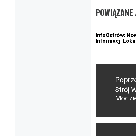
POWIĄZANE 
InfoOstrów: No
Informacji Loka
Nawigacja
wpisu
Poprz
Strój 
Poprz
Modzi
wpis: