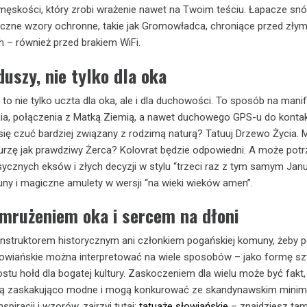
i męskości, który zrobi wrażenie nawet na Twoim teściu. Łapacze sn
iczne wzory ochronne, takie jak Gromowładca, chroniące przed zły
h – również przed brakiem WiFi.
duszy, nie tylko dla oka
to nie tylko uczta dla oka, ale i dla duchowości. To sposób na mani
a, połączenia z Matką Ziemią, a nawet duchowego GPS-u do kontak
ię czuć bardziej związany z rodzimą naturą? Tatuuj Drzewo Życia.
rzę jak prawdziwy Żerca? Kolovrat będzie odpowiedni. A może potr
ycznych eksów i złych decyzji w stylu “trzeci raz z tym samym Ja
ny i magiczne amulety w wersji “na wieki wieków amen”.
ymrużeniem oka i sercem na dłoni
onstruktorem historycznym ani członkiem pogańskiej komuny, żeby 
łowiańskie można interpretować na wiele sposobów – jako formę szt
stu hołd dla bogatej kultury. Zaskoczeniem dla wielu może być fakt,
 są zaskakująco modne i mogą konkurować ze skandynawskim mini
spiracji i wzorów, zajrzyj tutaj:
tatuaże słowiańskie
– znajdziesz tam