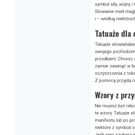
symbol siły, wojny 
Słowianie mieli mag
i – według niektóryc
Tatuaże dla 
Tatuaże słowiańskie 
swojego pochodzeni
przodkami. Chcesz s
zamiar zawinąć w bu
oczyszczenia z toks
Z pomocą przyjdą ru
Wzory z prz
Nie musisz być rek
te wzory. Tatuaże s
manifestu lub po pro
niektóre z symboli
Jeśli więc szukasz in