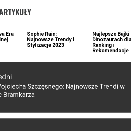
ARTYKUŁY
wa Era
Sophie Rain:
Najlepsze Bajki
lnej
Najnowsze Trendy i
Dinozaurach dla
Stylizacje 2023
Ranking i
Rekomendacje
edni
Wojciecha Szczęsnego: Najnowsze Trendi w
edni
e Bramkarza