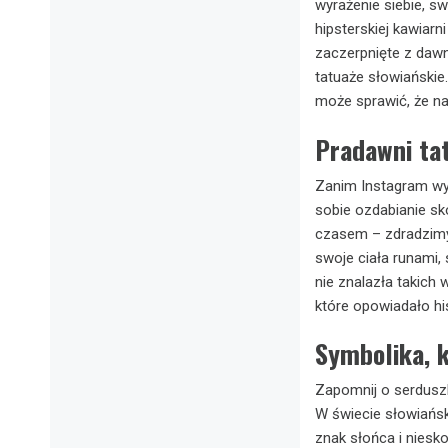
wyrażenie siebie, sw
hipsterskiej kawia
zaczerpnięte z dawn
tatuaże słowiańskie
może sprawić, że na
Pradawni tat
Zanim Instagram wype
sobie ozdabianie skó
czasem – zdradzimy 
swoje ciała runami,
nie znalazła takich 
które opowiadało hi
Symbolika, 
Zapomnij o serduszk
W świecie słowiańsk
znak słońca i niesk