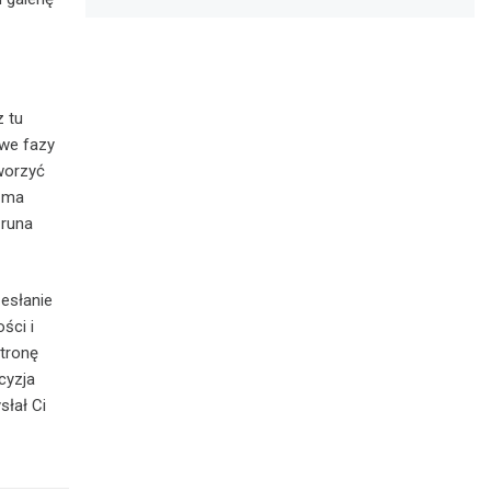
z tu
owe fazy
tworzyć
r ma
 runa
esłanie
ści i
stronę
cyzja
słał Ci