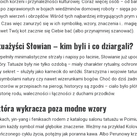
oich korzeni i przynależności kulturowej. Coraz więcej osób – od ba
rni po zaprawionych w bojach wiedźminów domowej roboty – sięga p
ych wierzeń i obrzędów. Wśród tych najbardziej intrygujących prym
. Czas więc zanurzyć się w ich symbolikę, wzory, znaczenia i… magię,
wet Twój kot zacznie się Ciebie bać (albo przynajmniej szanować).
uażyści Słowian – kim byli i co dziargali?
łniły minimalistyczne strzały i napisy po łacinie, Słowianie już upo
ry. Tatuaże były nie tylko ozdobą – miały charakter rytualny, ochronn
sekret – służyły jako karnecik do wróżki. Starszyzna i wojowie tatu
 symbolami natury czy nawet wizerunkami bogów. Choć do dziś żadn
wzorów w przepisach na pierogi, historycy są zgodni – ciało było pł
storię rodu, waleczności i łączności z duchami przodków.
która wykracza poza modne wzory
ach, yin-yang i feniksach rodem z katalogu salonu tatuażu w Pcimi
im każdy symbol miał głębokie znaczenie. Weźmy na przykład Kolov
ończonego cyklu życia, potężny jak poranna kawa. Albo Perunowy krz