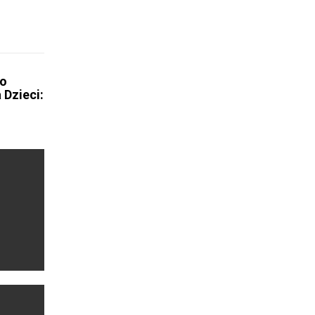
 o
 Dzieci: