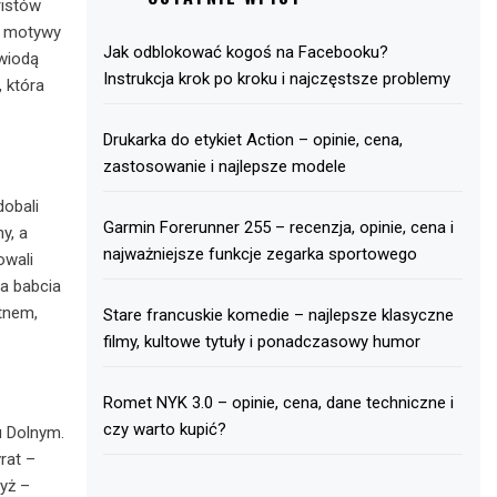
ristów
o motywy
Jak odblokować kogoś na Facebooku?
 wiodą
Instrukcja krok po kroku i najczęstsze problemy
 która
Drukarka do etykiet Action – opinie, cena,
zastosowanie i najlepsze modele
dobali
Garmin Forerunner 255 – recenzja, opinie, cena i
y, a
najważniejsze funkcje zegarka sportowego
owali
a babcia
ótnem,
Stare francuskie komedie – najlepsze klasyczne
filmy, kultowe tytuły i ponadczasowy humor
Romet NYK 3.0 – opinie, cena, dane techniczne i
czy warto kupić?
u Dolnym.
rat –
yż –