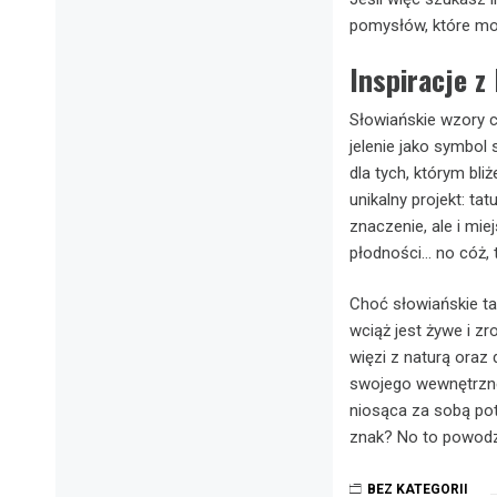
pomysłów, które mogą
Inspiracje z
Słowiańskie wzory cz
jelenie jako symbol
dla tych, którym bli
unikalny projekt: ta
znaczenie, ale i mie
płodności… no cóż, 
Choć słowiańskie ta
wciąż jest żywe i z
więzi z naturą oraz
swojego wewnętrzneg
niosąca za sobą pot
znak? No to powodze
BEZ KATEGORII