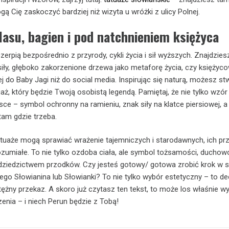
 Cię zaskoczyć bardziej niż wizyta u wróżki z ulicy Polnej.
 lasu, bagien i pod natchnieniem księżyca
erpią bezpośrednio z przyrody, cykli życia i sił wyższych. Znajdzies
 siły, głęboko zakorzenione drzewa jako metaforę życia, czy księżyc
żej do Baby Jagi niż do social media. Inspirując się naturą, możesz s
tuaż, który będzie Twoją osobistą legendą. Pamiętaj, że nie tylko wzó
jsce – symbol ochronny na ramieniu, znak siły na klatce piersiowej, a
tam gdzie trzeba.
tuaże mogą sprawiać wrażenie tajemniczych i starodawnych, ich prz
rozumiałe. To nie tylko ozdoba ciała, ale symbol tożsamości, duchowo
 dziedzictwem przodków. Czy jesteś gotowy/ gotowa zrobić krok w 
o Słowianina lub Słowianki? To nie tylko wybór estetyczny – to de
ężny przekaz. A skoro już czytasz ten tekst, to może los właśnie wy
nia – i niech Perun będzie z Tobą!