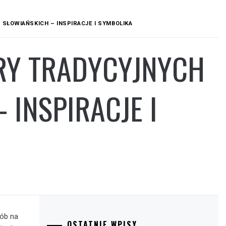
SŁOWIAŃSKICH – INSPIRACJE I SYMBOLIKA
ORY TRADYCYJNYCH
 INSPIRACJE I
sób na
OSTATNIE WPISY