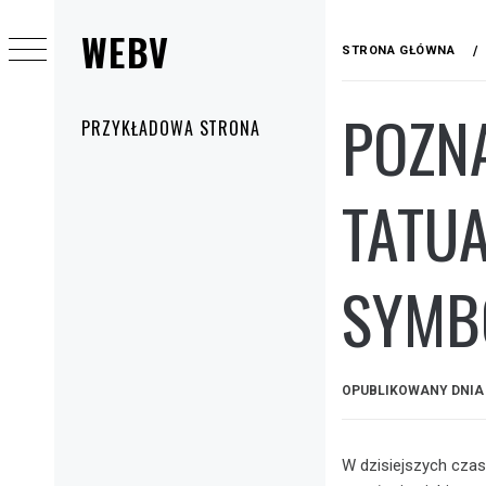
Przejdź
WEBV
do
STRONA GŁÓWNA
treści
POZN
Menu
PRZYKŁADOWA STRONA
główne
TATUA
SYMB
OPUBLIKOWANY DNI
W dzisiejszych czasa