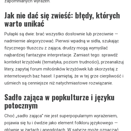
zapomnianych wyrażeń.
Jak nie dać się zwieść: błędy, których
warto unikać
Pułapki są dwie: brać wszystko dosłownie lub przeciwnie —
nadmiernie alegoryzować. Pierwsi wpadną w sidła, szukając
fizycznego tłuszczu z zająca; drudzy mogą wymyślać
najbardziej fantazyjne interpretacje. Zamiast tego: sprawdź
kontekst krzyżówki (tematyka, poziom trudności), przeanalizuj
litery, zapytaj forum miłośników krzyżówek lub skorzystaj z
internetowych baz haseł. I pamiętaj, że w tej grze cierpliwość i
uśmiech są cenniejsze niż natychmiastowe rozwiązanie.
Sadło zająca w popkulturze i języku
potocznym
Choć „sadło zająca” nie jest superpopularnym wyrażeniem,
pojawia się tu i ówdzie jako element folkloru językowego —
głównie w żartach i anegdotach. W satyrze może oznaczać