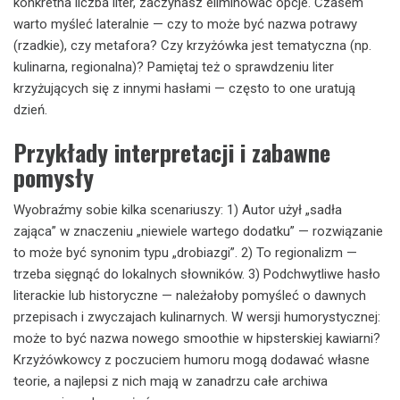
konkretna liczba liter, zaczynasz eliminować opcje. Czasem
warto myśleć lateralnie — czy to może być nazwa potrawy
(rzadkie), czy metafora? Czy krzyżówka jest tematyczna (np.
kulinarna, regionalna)? Pamiętaj też o sprawdzeniu liter
krzyżujących się z innymi hasłami — często to one uratują
dzień.
Przykłady interpretacji i zabawne
pomysły
Wyobraźmy sobie kilka scenariuszy: 1) Autor użył „sadła
zająca” w znaczeniu „niewiele wartego dodatku” — rozwiązanie
to może być synonim typu „drobiazgi”. 2) To regionalizm —
trzeba sięgnąć do lokalnych słowników. 3) Podchwytliwe hasło
literackie lub historyczne — należałoby pomyśleć o dawnych
przepisach i zwyczajach kulinarnych. W wersji humorystycznej:
może to być nazwa nowego smoothie w hipsterskiej kawiarni?
Krzyżówkowcy z poczuciem humoru mogą dodawać własne
teorie, a najlepsi z nich mają w zanadrzu całe archiwa