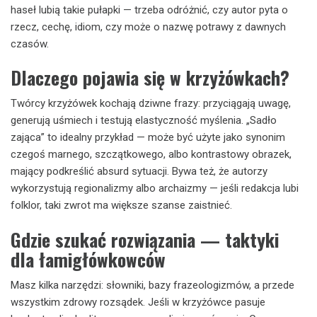
haseł lubią takie pułapki — trzeba odróżnić, czy autor pyta o
rzecz, cechę, idiom, czy może o nazwę potrawy z dawnych
czasów.
Dlaczego pojawia się w krzyżówkach?
Twórcy krzyżówek kochają dziwne frazy: przyciągają uwagę,
generują uśmiech i testują elastyczność myślenia. „Sadło
zająca” to idealny przykład — może być użyte jako synonim
czegoś marnego, szczątkowego, albo kontrastowy obrazek,
mający podkreślić absurd sytuacji. Bywa też, że autorzy
wykorzystują regionalizmy albo archaizmy — jeśli redakcja lubi
folklor, taki zwrot ma większe szanse zaistnieć.
Gdzie szukać rozwiązania — taktyki
dla łamigłówkowców
Masz kilka narzędzi: słowniki, bazy frazeologizmów, a przede
wszystkim zdrowy rozsądek. Jeśli w krzyżówce pasuje