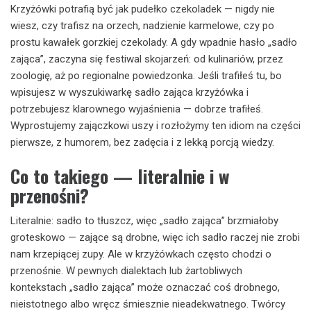
Krzyżówki potrafią być jak pudełko czekoladek — nigdy nie
wiesz, czy trafisz na orzech, nadzienie karmelowe, czy po
prostu kawałek gorzkiej czekolady. A gdy wpadnie hasło „sadło
zająca”, zaczyna się festiwal skojarzeń: od kulinariów, przez
zoologię, aż po regionalne powiedzonka. Jeśli trafiłeś tu, bo
wpisujesz w wyszukiwarkę sadło zająca krzyżówka i
potrzebujesz klarownego wyjaśnienia — dobrze trafiłeś.
Wyprostujemy zajączkowi uszy i rozłożymy ten idiom na części
pierwsze, z humorem, bez zadęcia i z lekką porcją wiedzy.
Co to takiego — literalnie i w
przenośni?
Literalnie: sadło to tłuszcz, więc „sadło zająca” brzmiałoby
groteskowo — zające są drobne, więc ich sadło raczej nie zrobi
nam krzepiącej zupy. Ale w krzyżówkach często chodzi o
przenośnie. W pewnych dialektach lub żartobliwych
kontekstach „sadło zająca” może oznaczać coś drobnego,
nieistotnego albo wręcz śmiesznie nieadekwatnego. Twórcy