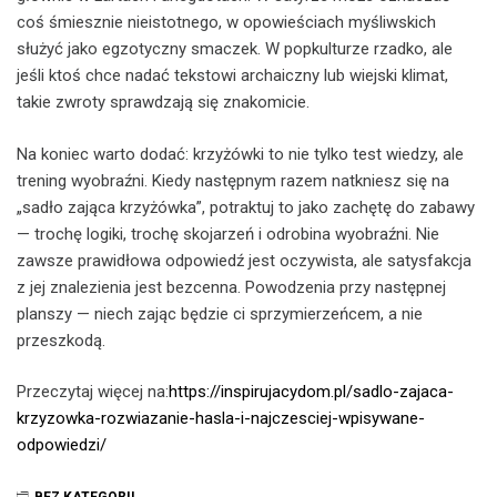
coś śmiesznie nieistotnego, w opowieściach myśliwskich
służyć jako egzotyczny smaczek. W popkulturze rzadko, ale
jeśli ktoś chce nadać tekstowi archaiczny lub wiejski klimat,
takie zwroty sprawdzają się znakomicie.
Na koniec warto dodać: krzyżówki to nie tylko test wiedzy, ale
trening wyobraźni. Kiedy następnym razem natkniesz się na
„sadło zająca krzyżówka”, potraktuj to jako zachętę do zabawy
— trochę logiki, trochę skojarzeń i odrobina wyobraźni. Nie
zawsze prawidłowa odpowiedź jest oczywista, ale satysfakcja
z jej znalezienia jest bezcenna. Powodzenia przy następnej
planszy — niech zając będzie ci sprzymierzeńcem, a nie
przeszkodą.
Przeczytaj więcej na:
https://inspirujacydom.pl/sadlo-zajaca-
krzyzowka-rozwiazanie-hasla-i-najczesciej-wpisywane-
odpowiedzi/
BEZ KATEGORII