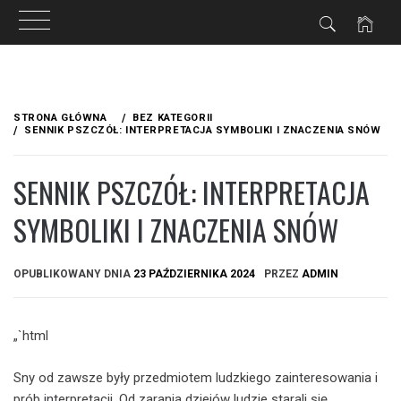
Przejdź
do
STRONA GŁÓWNA
BEZ KATEGORII
treści
SENNIK PSZCZÓŁ: INTERPRETACJA SYMBOLIKI I ZNACZENIA SNÓW
SENNIK PSZCZÓŁ: INTERPRETACJA
SYMBOLIKI I ZNACZENIA SNÓW
OPUBLIKOWANY DNIA
23 PAŹDZIERNIKA 2024
PRZEZ
ADMIN
„`html
Sny od zawsze były przedmiotem ludzkiego zainteresowania i
prób interpretacji. Od zarania dziejów ludzie starali się