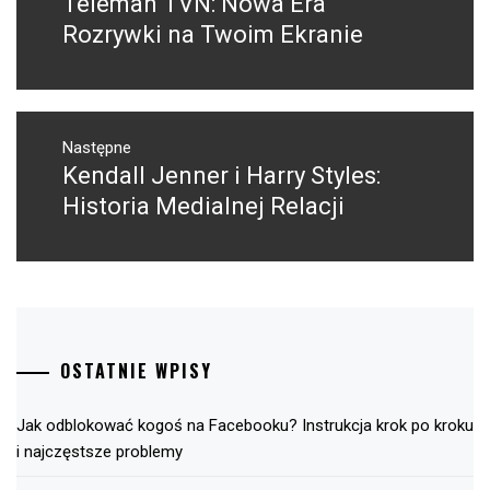
Teleman TVN: Nowa Era
Poprzedni
wpis:
Rozrywki na Twoim Ekranie
Następne
Kendall Jenner i Harry Styles:
Następny
post:
Historia Medialnej Relacji
OSTATNIE WPISY
Jak odblokować kogoś na Facebooku? Instrukcja krok po kroku
i najczęstsze problemy