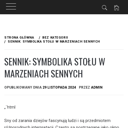
Przejdź
do
STRONA GŁÓWNA
BEZ KATEGORII
treści
SENNIK: SYMBOLIKA STOŁU W MARZENIACH SENNYCH
SENNIK: SYMBOLIKA STOŁU W
MARZENIACH SENNYCH
OPUBLIKOWANY DNIA
29 LISTOPADA 2024
PRZEZ
ADMIN
„`html
Sny od zarania dziejów fascynują ludzi i są przedmiotem
różnorodnych interpretacji. Często są postrzegane jako okno