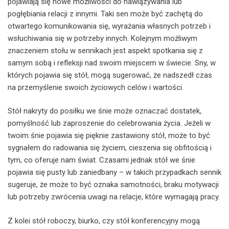
pojawiają się nowe możliwości do nawiązywania lub
pogłębiania relacji z innymi. Taki sen może być zachętą do
otwartego komunikowania się, wyrażania własnych potrzeb i
wsłuchiwania się w potrzeby innych. Kolejnym możliwym
znaczeniem stołu w sennikach jest aspekt spotkania się z
samym sobą i refleksji nad swoim miejscem w świecie. Sny, w
których pojawia się stół, mogą sugerować, że nadszedł czas
na przemyślenie swoich życiowych celów i wartości.
Stół nakryty do posiłku we śnie może oznaczać dostatek,
pomyślność lub zaproszenie do celebrowania życia. Jeżeli w
twoim śnie pojawia się pięknie zastawiony stół, może to być
sygnałem do radowania się życiem, cieszenia się obfitością i
tym, co oferuje nam świat. Czasami jednak stół we śnie
pojawia się pusty lub zaniedbany – w takich przypadkach sennik
sugeruje, że może to być oznaka samotności, braku motywacji
lub potrzeby zwrócenia uwagi na relacje, które wymagają pracy.
Z kolei stół roboczy, biurko, czy stół konferencyjny mogą