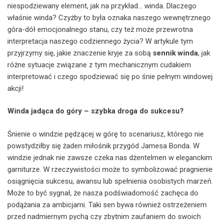
niespodziewany element, jak na przykład… winda. Dlaczego
właśnie winda? Czyżby to była oznaka naszego wewnętrznego
góra-dół emocjonalnego stanu, czy też może przewrotna
interpretacja naszego codziennego życia? W artykule tym
przyjrzymy się, jakie znaczenie kryje za sobą
sennik winda
, jak
różne sytuacje związane z tym mechanicznym cudakiem
interpretować i czego spodziewać się po śnie pełnym windowej
akcji!
Winda jadąca do góry – szybka droga do sukcesu?
Śnienie o windzie pędzącej w górę to scenariusz, którego nie
powstydziłby się żaden miłośnik przygód Jamesa Bonda. W
windzie jednak nie zawsze czeka nas dżentelmen w eleganckim
garniturze. W rzeczywistości może to symbolizować pragnienie
osiągnięcia sukcesu, awansu lub spełnienia osobistych marzeń.
Może to być sygnał, że nasza podświadomość zachęca do
podążania za ambicjami. Taki sen bywa również ostrzeżeniem
przed nadmiernym pychą czy zbytnim zaufaniem do swoich