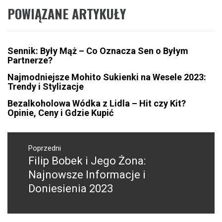
POWIĄZANE ARTYKUŁY
Sennik: Były Mąż – Co Oznacza Sen o Byłym
Partnerze?
Najmodniejsze Mohito Sukienki na Wesele 2023:
Trendy i Stylizacje
Bezalkoholowa Wódka z Lidla – Hit czy Kit?
Opinie, Ceny i Gdzie Kupić
Nawigacja
wpisu
Poprzedni
Filip Bobek i Jego Żona:
Poprzedni
wpis:
Najnowsze Informacje i
Doniesienia 2023