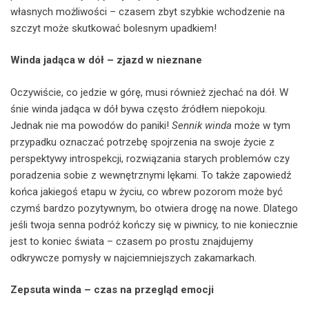
własnych możliwości – czasem zbyt szybkie wchodzenie na
szczyt może skutkować bolesnym upadkiem!
Winda jadąca w dół – zjazd w nieznane
Oczywiście, co jedzie w górę, musi również zjechać na dół. W
śnie winda jadąca w dół bywa często źródłem niepokoju.
Jednak nie ma powodów do paniki!
Sennik winda
może w tym
przypadku oznaczać potrzebę spojrzenia na swoje życie z
perspektywy introspekcji, rozwiązania starych problemów czy
poradzenia sobie z wewnętrznymi lękami. To także zapowiedź
końca jakiegoś etapu w życiu, co wbrew pozorom może być
czymś bardzo pozytywnym, bo otwiera drogę na nowe. Dlatego
jeśli twoja senna podróż kończy się w piwnicy, to nie koniecznie
jest to koniec świata – czasem po prostu znajdujemy
odkrywcze pomysły w najciemniejszych zakamarkach.
Zepsuta winda – czas na przegląd emocji