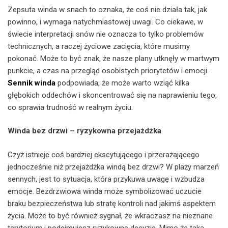
Zepsuta winda w snach to oznaka, że coś nie działa tak, jak
powinno, i wymaga natychmiastowej uwagi. Co ciekawe, w
świecie interpretacji snów nie oznacza to tylko problemów
technicznych, a raczej życiowe zacięcia, które musimy
pokonać. Może to być znak, że nasze plany utknęły w martwym
punkcie, a czas na przegląd osobistych priorytetów i emocji.
Sennik winda
podpowiada, że może warto wziąć kilka
głębokich oddechów i skoncentrować się na naprawieniu tego,
co sprawia trudność w realnym życiu.
Winda bez drzwi – ryzykowna przejażdżka
Czyż istnieje coś bardziej ekscytującego i przerażającego
jednocześnie niż przejażdżka windą bez drzwi? W plaży marzeń
sennych, jest to sytuacja, która przykuwa uwagę i wzbudza
emocje. Bezdrzwiowa winda może symbolizować uczucie
braku bezpieczeństwa lub stratę kontroli nad jakimś aspektem
życia. Może to być również sygnał, że wkraczasz na nieznane
terytorium i podejmujesz ryzykowne decyzje. Mimo że taka