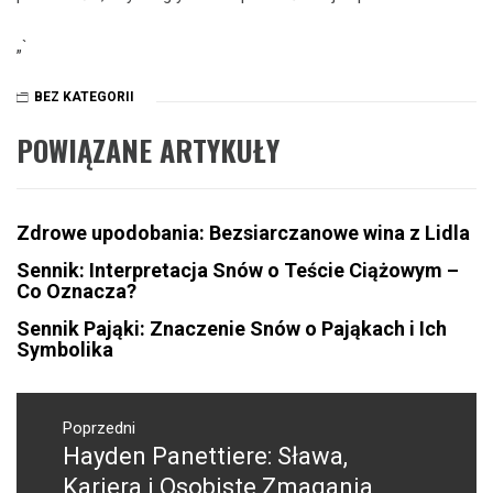
„`
BEZ KATEGORII
POWIĄZANE ARTYKUŁY
Zdrowe upodobania: Bezsiarczanowe wina z Lidla
Sennik: Interpretacja Snów o Teście Ciążowym –
Co Oznacza?
Sennik Pająki: Znaczenie Snów o Pająkach i Ich
Symbolika
Nawigacja
wpisu
Poprzedni
Hayden Panettiere: Sława,
Poprzedni
wpis:
Kariera i Osobiste Zmagania