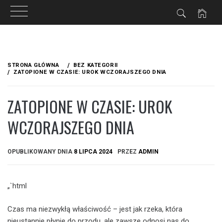
Przejdź
do
STRONA GŁÓWNA
BEZ KATEGORII
treści
ZATOPIONE W CZASIE: UROK WCZORAJSZEGO DNIA
ZATOPIONE W CZASIE: UROK
WCZORAJSZEGO DNIA
OPUBLIKOWANY DNIA
8 LIPCA 2024
PRZEZ
ADMIN
„`html
Czas ma niezwykłą właściwość – jest jak rzeka, która
nieustannie płynie do przodu, ale zawsze odnosi nas do