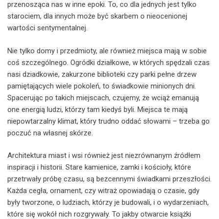
przenosząca nas w inne epoki. To, co dla jednych jest tylko
starociem, dla innych może być skarbem o nieocenionej
wartości sentymentalnej.
Nie tylko domy i przedmioty, ale również miejsca mają w sobie
coś szczególnego. Ogródki działkowe, w których spędzali czas
nasi dziadkowie, zakurzone biblioteki czy parki pełne drzew
pamiętających wiele pokoleń, to świadkowie minionych dni.
Spacerując po takich miejscach, czujemy, że wciąż emanują
one energią ludzi, którzy tam kiedyś byli. Miejsca te mają
niepowtarzalny klimat, który trudno oddać słowami – trzeba go
poczuć na własnej skórze.
Architektura miast i wsi również jest niezrównanym źródłem
inspiracji i historii. Stare kamienice, zamki i kościoły, które
przetrwały próbę czasu, są bezcennymi świadkami przeszłości.
Każda cegła, ornament, czy witraż opowiadają o czasie, gdy
były tworzone, o ludziach, którzy je budowali, i o wydarzeniach,
które się wokół nich rozgrywały. To jakby otwarcie książki