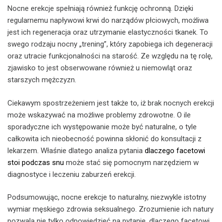
Nocne erekcje spełniają również funkcję ochronną. Dzięki
regularnemu napływowi krwi do narządów płciowych, możliwa
jest ich regeneracja oraz utrzymanie elastyczności tkanek. To
swego rodzaju nocny „trening”, który zapobiega ich degeneracji
oraz utracie funkcjonalności na starość. Ze względu na tę rolę,
zjawisko to jest obserwowane również u niemowląt oraz
starszych mężczyzn.
Ciekawym spostrzeżeniem jest także to, iż brak nocnych erekcji
może wskazywać na możliwe problemy zdrowotne. O ile
sporadyczne ich występowanie może być naturalne, o tyle
całkowita ich nieobecność powinna skłonić do konsultacji z
lekarzem. Właśnie dlatego analiza pytania
dlaczego facetowi
stoi podczas snu
może stać się pomocnym narzędziem w
diagnostyce i leczeniu zaburzeń erekcji.
Podsumowując, nocne erekcje to naturalny, niezwykle istotny
wymiar męskiego zdrowia seksualnego. Zrozumienie ich natury
pozwala nie tylko odpowiedzieć na pytanie, dlaczego facetowi