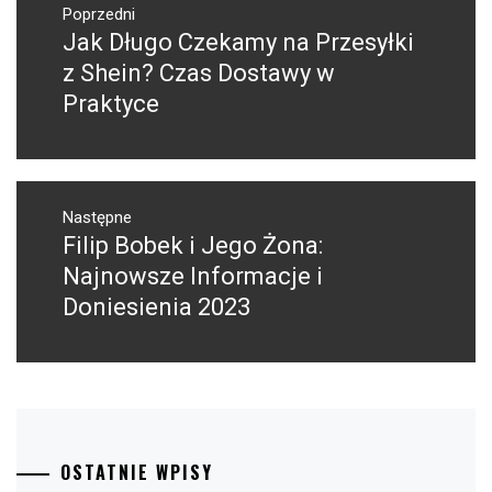
wpisu
Poprzedni
Jak Długo Czekamy na Przesyłki
Poprzedni
wpis:
z Shein? Czas Dostawy w
Praktyce
Następne
Filip Bobek i Jego Żona:
Następny
post:
Najnowsze Informacje i
Doniesienia 2023
OSTATNIE WPISY