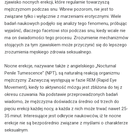
zjawisko nocnych erekcji, które regularnie towarzyszą
mężczyznom podczas snu. Wbrew pozorom, nie jest to
związane tylko i wyłącznie z marzeniami erotycznymi. Wiele
badań naukowych podjęło się analizy tego fenomenu, próbując
wyjaśnić, dlaczego facetowi stoi podczas snu, kiedy wcale nie
ma on świadomości tego procesu. Zrozumienie mechanizmów
stojących za tym zjawiskiem może przyczynić się do lepszego
zrozumienia męskiego zdrowia seksualnego.
Nocne erekcje, nazywane także z angielskiego „Nocturnal
Penile Tumescence” (NPT), są naturalną reakcją organizmu
mężczyzny. Zazwyczaj występują w fazie REM (Rapid Eye
Movement), kiedy to aktywność mózgu jest zbliżona do tej z
okresu czuwania. Na podstawie przeprowadzonych badań
wiadomo, że mężczyzna doświadcza średnio od trzech do
pięciu erekcji każdej nocy, a każda z nich może trwać nawet 25-
35 minut. Interesujące jest odkrycie naukowców, iż te nocne
erekcje nie są bezpośrednio związane z myślami o charakterze
seksualnym.