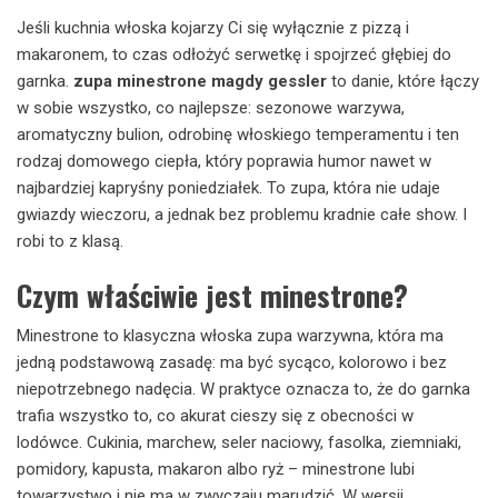
Jeśli kuchnia włoska kojarzy Ci się wyłącznie z pizzą i
makaronem, to czas odłożyć serwetkę i spojrzeć głębiej do
garnka.
zupa minestrone magdy gessler
to danie, które łączy
w sobie wszystko, co najlepsze: sezonowe warzywa,
aromatyczny bulion, odrobinę włoskiego temperamentu i ten
rodzaj domowego ciepła, który poprawia humor nawet w
najbardziej kapryśny poniedziałek. To zupa, która nie udaje
gwiazdy wieczoru, a jednak bez problemu kradnie całe show. I
robi to z klasą.
Czym właściwie jest minestrone?
Minestrone to klasyczna włoska zupa warzywna, która ma
jedną podstawową zasadę: ma być sycąco, kolorowo i bez
niepotrzebnego nadęcia. W praktyce oznacza to, że do garnka
trafia wszystko to, co akurat cieszy się z obecności w
lodówce. Cukinia, marchew, seler naciowy, fasolka, ziemniaki,
pomidory, kapusta, makaron albo ryż – minestrone lubi
towarzystwo i nie ma w zwyczaju marudzić. W wersji