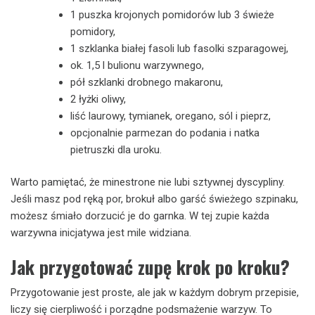
1 puszka krojonych pomidorów lub 3 świeże
pomidory,
1 szklanka białej fasoli lub fasolki szparagowej,
ok. 1,5 l bulionu warzywnego,
pół szklanki drobnego makaronu,
2 łyżki oliwy,
liść laurowy, tymianek, oregano, sól i pieprz,
opcjonalnie parmezan do podania i natka
pietruszki dla uroku.
Warto pamiętać, że minestrone nie lubi sztywnej dyscypliny.
Jeśli masz pod ręką por, brokuł albo garść świeżego szpinaku,
możesz śmiało dorzucić je do garnka. W tej zupie każda
warzywna inicjatywa jest mile widziana.
Jak przygotować zupę krok po kroku?
Przygotowanie jest proste, ale jak w każdym dobrym przepisie,
liczy się cierpliwość i porządne podsmażenie warzyw. To