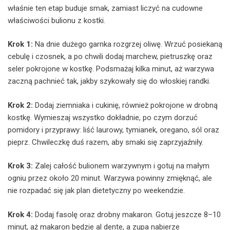
właśnie ten etap buduje smak, zamiast liczyć na cudowne
właściwości bulionu z kostki.
Krok 1:
Na dnie dużego garnka rozgrzej oliwę. Wrzuć posiekaną
cebulę i czosnek, a po chwili dodaj marchew, pietruszkę oraz
seler pokrojone w kostkę. Podsmażaj kilka minut, aż warzywa
zaczną pachnieć tak, jakby szykowały się do włoskiej randki.
Krok 2:
Dodaj ziemniaka i cukinię, również pokrojone w drobną
kostkę. Wymieszaj wszystko dokładnie, po czym dorzuć
pomidory i przyprawy: liść laurowy, tymianek, oregano, sól oraz
pieprz. Chwileczkę duś razem, aby smaki się zaprzyjaźniły.
Krok 3:
Zalej całość bulionem warzywnym i gotuj na małym
ogniu przez około 20 minut. Warzywa powinny zmięknąć, ale
nie rozpadać się jak plan dietetyczny po weekendzie.
Krok 4:
Dodaj fasolę oraz drobny makaron. Gotuj jeszcze 8–10
minut, aż makaron będzie al dente, a zupa nabierze