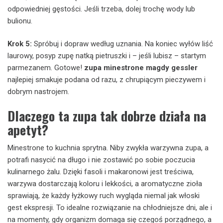
odpowiedniej gęstości. Jeśli trzeba, dolej trochę wody lub
bulionu.
Krok 5:
Spróbuj i dopraw według uznania. Na koniec wyłów liść
laurowy, posyp zupę natką pietruszki i – jeśli lubisz – startym
parmezanem. Gotowe!
zupa minestrone magdy gessler
najlepiej smakuje podana od razu, z chrupiącym pieczywem i
dobrym nastrojem.
Dlaczego ta zupa tak dobrze działa na
apetyt?
Minestrone to kuchnia sprytna. Niby zwykła warzywna zupa, a
potrafi nasycić na długo i nie zostawić po sobie poczucia
kulinarnego żalu. Dzięki fasoli i makaronowi jest treściwa,
warzywa dostarczają koloru i lekkości, a aromatyczne zioła
sprawiają, że każdy łyżkowy ruch wygląda niemal jak włoski
gest ekspresji. To idealne rozwiązanie na chłodniejsze dni, ale i
na momenty, gdy organizm domaga się czegoś porządnego, a