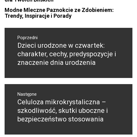
Modne Mleczne Paznokcie ze Zdobieniem:
Trendy, Inspiracje i Porady
Nawigacja
wpisu
Poprzedni
Dzieci urodzone w czwartek:
Poprzedni
wpis:
charakter, cechy, predyspozycje i
znaczenie dnia urodzenia
Następne
Celuloza mikrokrystaliczna –
Następny
post:
szkodliwość, skutki uboczne i
bezpieczeństwo stosowania