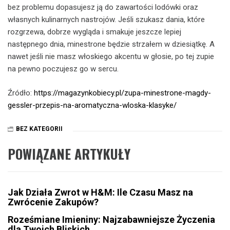
bez problemu dopasujesz ją do zawartości lodówki oraz
własnych kulinarnych nastrojów. Jeśli szukasz dania, które
rozgrzewa, dobrze wygląda i smakuje jeszcze lepiej
następnego dnia, minestrone będzie strzałem w dziesiątkę. A
nawet jeśli nie masz włoskiego akcentu w głosie, po tej zupie
na pewno poczujesz go w sercu.
Źródło:
https://magazynkobiecy.pl/zupa-minestrone-magdy-
gessler-przepis-na-aromatyczna-wloska-klasyke/
BEZ KATEGORII
POWIĄZANE ARTYKUŁY
Jak Działa Zwrot w H&M: Ile Czasu Masz na
Zwrócenie Zakupów?
Roześmiane Imieniny: Najzabawniejsze Życzenia
dla Twoich Bliskich