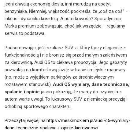
jedni chwalą ekonomię diesla, inni marudzą na apetyt
benzyniaka. Niemniej, większość podkreśla, że „coś za coś” –
luksus i dynamika kosztują. A usterkowość? Sporadyczna.
Marka premium zobowiązuje, choć jak wszędzie – regularny
serwis to podstawa.
Podsumowując, jeśli szukasz SUV-a, który łączy elegancję z
funkcjonalnością i nie bronisz się przed małym szaleństwem
za kierownicą, Audi Q5 to ciekawa propozycja. Jego gabaryty
pozwalają na komfortową jazdę w trasie i miejskie manewry
(no, może z wyjątkiem parkingów ze średniowiecznym
rozstawem stanowisk).
Audi Q5 wymiary, dane techniczne,
spalanie i opinie
jasno pokazują, że mamy do czynienia z
autem warte uwagi. To luksusowy SUV z niemiecką precyzją i
odrobiną sportowego charakteru.
Przeczytaj więcej na:https://meskimokiem.pl/audi-q5-wymiary-
dane-techniczne-spalanie-i-opinie-kierowcow/