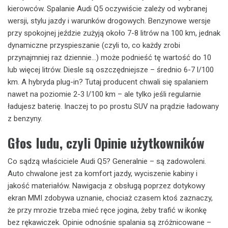
kierowców. Spalanie Audi Q5 oczywiście zależy od wybranej
wersji, stylu jazdy i warunków drogowych. Benzynowe wersje
przy spokojnej jeździe zużyją około 7-8 litrów na 100 km, jednak
dynamiczne przyspieszanie (czyli to, co każdy zrobi
przynajmniej raz dziennie…) może podnieść tę wartość do 10
lub więcej litrów. Diesle są oszczędniejsze – średnio 6-7 l/100
km. A hybryda plug-in? Tutaj producent chwali się spalaniem
nawet na poziomie 2-3 l/100 km – ale tylko jeśli regularnie
ładujesz baterię. Inaczej to po prostu SUV na prądzie ładowany
z benzyny.
Głos ludu, czyli Opinie użytkowników
Co sądzą właściciele Audi Q5? Generalnie – są zadowoleni.
Auto chwalone jest za komfort jazdy, wyciszenie kabiny i
jakość materiałów. Nawigacja z obsługą poprzez dotykowy
ekran MMI zdobywa uznanie, chociaż czasem ktoś zaznaczy,
że przy mrozie trzeba mieć ręce jogina, żeby trafić w ikonkę
bez rękawiczek. Opinie odnośnie spalania są zróżnicowane –