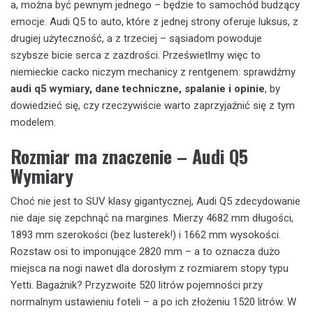
a, można być pewnym jednego – będzie to samochód budzący
emocje. Audi Q5 to auto, które z jednej strony oferuje luksus, z
drugiej użyteczność, a z trzeciej – sąsiadom powoduje
szybsze bicie serca z zazdrości. Prześwietlmy więc to
niemieckie cacko niczym mechanicy z rentgenem: sprawdźmy
audi q5 wymiary, dane techniczne, spalanie i opinie
, by
dowiedzieć się, czy rzeczywiście warto zaprzyjaźnić się z tym
modelem.
Rozmiar ma znaczenie – Audi Q5
Wymiary
Choć nie jest to SUV klasy gigantycznej, Audi Q5 zdecydowanie
nie daje się zepchnąć na margines. Mierzy 4682 mm długości,
1893 mm szerokości (bez lusterek!) i 1662 mm wysokości.
Rozstaw osi to imponujące 2820 mm – a to oznacza dużo
miejsca na nogi nawet dla dorosłym z rozmiarem stopy typu
Yetti. Bagażnik? Przyzwoite 520 litrów pojemności przy
normalnym ustawieniu foteli – a po ich złożeniu 1520 litrów. W