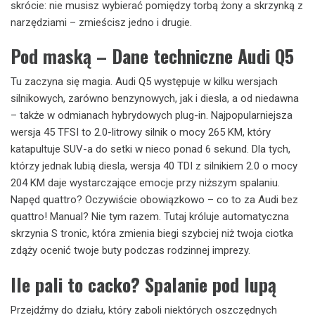
skrócie: nie musisz wybierać pomiędzy torbą żony a skrzynką z
narzędziami – zmieścisz jedno i drugie.
Pod maską – Dane techniczne Audi Q5
Tu zaczyna się magia. Audi Q5 występuje w kilku wersjach
silnikowych, zarówno benzynowych, jak i diesla, a od niedawna
– także w odmianach hybrydowych plug-in. Najpopularniejsza
wersja 45 TFSI to 2.0-litrowy silnik o mocy 265 KM, który
katapultuje SUV-a do setki w nieco ponad 6 sekund. Dla tych,
którzy jednak lubią diesla, wersja 40 TDI z silnikiem 2.0 o mocy
204 KM daje wystarczające emocje przy niższym spalaniu.
Napęd quattro? Oczywiście obowiązkowo – co to za Audi bez
quattro! Manual? Nie tym razem. Tutaj króluje automatyczna
skrzynia S tronic, która zmienia biegi szybciej niż twoja ciotka
zdąży ocenić twoje buty podczas rodzinnej imprezy.
Ile pali to cacko? Spalanie pod lupą
Przejdźmy do działu, który zaboli niektórych oszczędnych