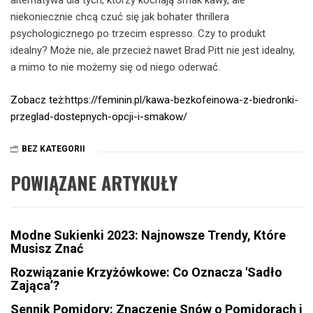
alternatywa dla tych, którzy kochają smak kawy, ale
niekoniecznie chcą czuć się jak bohater thrillera
psychologicznego po trzecim espresso. Czy to produkt
idealny? Może nie, ale przecież nawet Brad Pitt nie jest idealny,
a mimo to nie możemy się od niego oderwać.
Zobacz też:https://feminin.pl/kawa-bezkofeinowa-z-biedronki-
przeglad-dostepnych-opcji-i-smakow/
BEZ KATEGORII
POWIĄZANE ARTYKUŁY
Modne Sukienki 2023: Najnowsze Trendy, Które
Musisz Znać
Rozwiązanie Krzyżówkowe: Co Oznacza 'Sadło
Zająca’?
Sennik Pomidory: Znaczenie Snów o Pomidorach i