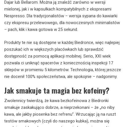
Dajar lub Bellarom. Można ją znaleźć zarówno w wersji
mielonej, jak i w kapsułkach kompatybilnych z ekspresami
Nespresso. Dla tradycjonalistów – wersja sypana do kawiarki
czy ekspresu przelewowego, dla nowoczesnych minimalistów
– pach, klik i kawa gotowa w 25 sekund.
Produkty te nie są dostępne w każdej Biedronce, więc najlepiej
poszukać ich w większych placówkach lub sprawdzić
dostępność za pomocą aplikacji mobilnej. Serio, XXI wiek
pozwala ci uniknąć spacerów z koniecznością inspekcji 17
sklepów w promieniu 5 kilometrów. Technologia, której jeszcze
nie docenił 100% społeczeństwa, ale spokojnie – nadgonimy.
Jak smakuje ta magia bez kofeiny?
Zwolennicy twierdzą, że kawa bezkofeinowa z Biedronki
smakuje zaskakująco dobrze, a nieprzekonani – że „no niby
kawa, ale jakby piosenka bez refrenu”. Wrzucając ją na ruszt
testów smakowych (czyli do naszego kubka), można się