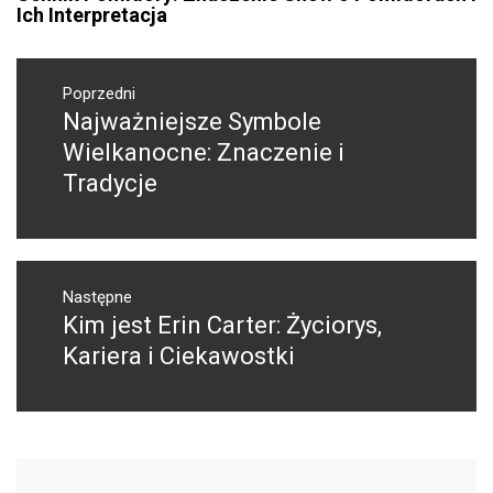
Ich Interpretacja
Nawigacja
wpisu
Poprzedni
Najważniejsze Symbole
Poprzedni
wpis:
Wielkanocne: Znaczenie i
Tradycje
Następne
Kim jest Erin Carter: Życiorys,
Następny
post:
Kariera i Ciekawostki