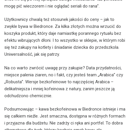
mogę pić wieczorem i nie oglądać seriali do rana”.
Użytkownicy chwalą też stosunek jakości do ceny – jak to
zwykle bywa w Biedronce. Za kilka złotych można wrzucić do
koszyka produkt, który daje namiastkę porannego rytuału bez
efektu wibrujących dłoni. I to wszystko w sklepie, w którym robi
się też zakupy na kotlety i śniadanie dziecka do przedszkola.
Uniwersalność, jak się patrzy.
Na co warto zwrócić uwagę przy zakupie? Data przydatności,
miejsce palenia ziaren, no i fakt, czy jesteś team „Arabica” czy
„Robusta”. Wersje bezkofeinowe to najczęściej Arabica –
delikatniejsza i mniej kofeinowa z natury, zanim jeszcze ją
odchudzono chemicznie.
Podsumowując – kawa bezkofeinowa w Biedronce istnieje i ma
się całkiem nieźle. Jest smaczna, dostępna w różnych formach
i przyjazna dla budżetu. Nie zadrży ci ręka ani portfel. To dobra