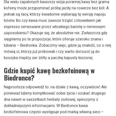
Dla wielu zapalonych kawoszy wizja porannej kawy bez grama
kofeiny może przypominać próbę jazdy na rowerze bez kół. A
jednak są tacy, którzy świadomie wybierają tę wersję napoju
bóstw. Bo czy kawa musi zawsze trząść człowiekiem jak
espresso serwowane przez włoskiego baristę o nerwowym
usposobieniu? Okazuje się, że absolutnie nie. Zwłaszcza gdy
sięgniemy po te propozycje, które oferuje szeroko znana i
lubiana – Biedronka. Zobaczmy więc, gdzie ją znaleźć, co o niej
mówią ci, którzy już próbowali i czy warto dorzucić ją do
koszyka między ser żółty a paczkę kapusty kiszonej.
Gdzie kupić kawę bezkofeinową w
Biedronce?
Najprostsza odpowiedź to: na dziale z kawą, oczywiście! Ale
ponieważ lubimy komplikować sobie życie i szukać drugiego
dna nawet w saszetkach herbaty ziołowej, spieszymy z
dokładniejszymi informacjami. W Biedronce kawa
bezkofeinowa często występuje pod marką własną sieci –