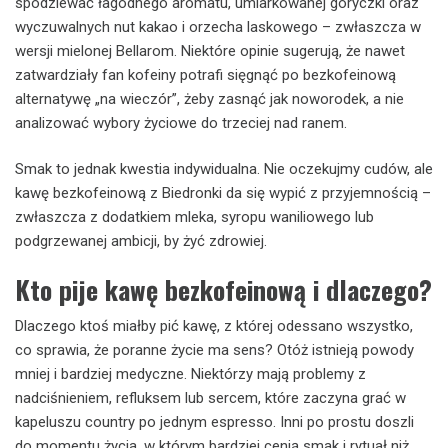
spodziewać łagodnego aromatu, umiarkowanej goryczki oraz
wyczuwalnych nut kakao i orzecha laskowego – zwłaszcza w
wersji mielonej Bellarom. Niektóre opinie sugerują, że nawet
zatwardziały fan kofeiny potrafi sięgnąć po bezkofeinową
alternatywę „na wieczór”, żeby zasnąć jak noworodek, a nie
analizować wybory życiowe do trzeciej nad ranem.
Smak to jednak kwestia indywidualna. Nie oczekujmy cudów, ale
kawę bezkofeinową z Biedronki da się wypić z przyjemnością –
zwłaszcza z dodatkiem mleka, syropu waniliowego lub
podgrzewanej ambicji, by żyć zdrowiej.
Kto pije kawę bezkofeinową i dlaczego?
Dlaczego ktoś miałby pić kawę, z której odessano wszystko,
co sprawia, że poranne życie ma sens? Otóż istnieją powody
mniej i bardziej medyczne. Niektórzy mają problemy z
nadciśnieniem, refluksem lub sercem, które zaczyna grać w
kapeluszu country po jednym espresso. Inni po prostu doszli
do momentu życia, w którym bardziej cenią smak i rytuał niż