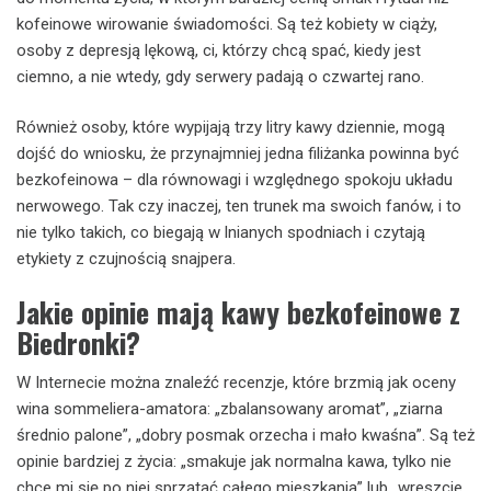
kofeinowe wirowanie świadomości. Są też kobiety w ciąży,
osoby z depresją lękową, ci, którzy chcą spać, kiedy jest
ciemno, a nie wtedy, gdy serwery padają o czwartej rano.
Również osoby, które wypijają trzy litry kawy dziennie, mogą
dojść do wniosku, że przynajmniej jedna filiżanka powinna być
bezkofeinowa – dla równowagi i względnego spokoju układu
nerwowego. Tak czy inaczej, ten trunek ma swoich fanów, i to
nie tylko takich, co biegają w lnianych spodniach i czytają
etykiety z czujnością snajpera.
Jakie opinie mają kawy bezkofeinowe z
Biedronki?
W Internecie można znaleźć recenzje, które brzmią jak oceny
wina sommeliera-amatora: „zbalansowany aromat”, „ziarna
średnio palone”, „dobry posmak orzecha i mało kwaśna”. Są też
opinie bardziej z życia: „smakuje jak normalna kawa, tylko nie
chce mi się po niej sprzątać całego mieszkania” lub „wreszcie