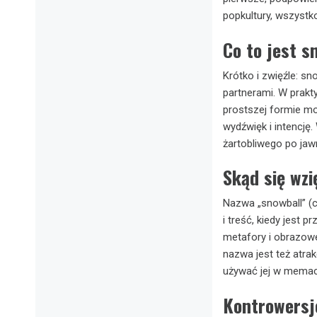
popkultury, wszyst
Co to jest s
Krótko i zwięźle: sn
partnerami. W prakt
prostszej formie mo
wydźwięk i intencję
żartobliwego po jaw
Skąd się wzi
Nazwa „snowball” (c
i treść, kiedy jest 
metafory i obrazowe
nazwa jest też atra
używać jej w memac
Kontrowersje