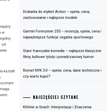
Drukarka do etykiet Action – opinie, cena,
zastosowanie i najlepsze modele
 między
Garmin Forerunner 255 – recenzja, opinie, cena i
a w
najważniejsze funkcje zegarka sportowego
zególny
– od
awia.
Stare francuskie komedie – najlepsze klasyczne
filmy, kultowe tytuły i ponadczasowy humor
Romet NYK 3.0 – opinie, cena, dane techniczne i
a kształt
czy warto kupić?
ą
otocznym
pomaga
ksem.
NAJCZĘŚCIEJ CZYTANE
Kłótnie w Snach: Interpretacje i Znaczenia