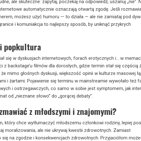
udne, ale skuteczne: zapytaj, poczekaj na odpowiedź, uszanuj „nie”. N
 internetowe automatycznie oznaczają otwartą zgodę. Jeśli rozmawi
tnerem, możesz użyć humoru — to działa — ale nie zamiataj pod dy
granice i komuniakcja to najlepszy sposób, by uniknąć przykrych
i popkultura
iał się w dyskusjach internetowych, forach erotycznych i… w memac
i z backstage’u filmów dla dorosłych, gdzie termin stał się częścią 
, że mimo głośnych dyskusji, większość opinii w kulturze masowej łą
i żartami. Pojawienie się terminu w mainstreamie wywołało też fa
owych i ostrzegawczych, co samo w sobie jest symptomem, jak inte
emat od „nieznane słowo” do „gorącej debaty”.
ozmawiać z młodszymi i znajomymi?
ym, który chce wytłumaczyć młodszemu członkowi rodziny, lepiej po
ikaj moralizowania, ale nie ukrywaj kwestii zdrowotnych. Zamiast
 się na zgodzie i konsekwencjach zdrowotnych. Przyjaciółom może