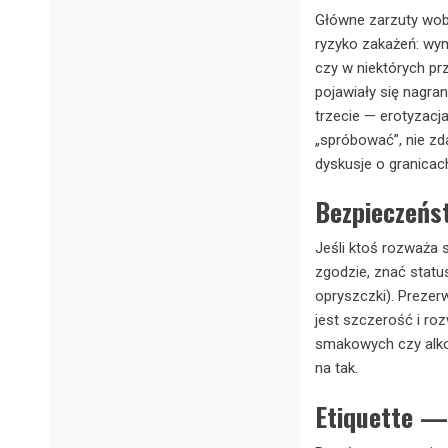
Główne zarzuty wobe
ryzyko zakażeń: wym
czy w niektórych pr
pojawiały się nagra
trzecie — erotyzacja
„spróbować”, nie zd
dyskusje o granicach
Bezpieczeńs
Jeśli ktoś rozważa 
zgodzie, znać status
opryszczki). Prezer
jest szczerość i ro
smakowych czy alkoh
na tak.
Etiquette — 