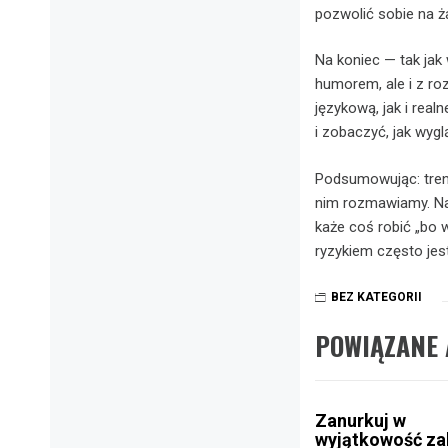
pozwolić sobie na ż
Na koniec — tak jak
humorem, ale i z ro
językową, jak i rea
i zobaczyć, jak wygl
Podsumowując: tren
nim rozmawiamy. Najl
każe coś robić „bo 
ryzykiem często jest
BEZ KATEGORII
POWIĄZANE 
Zanurkuj w
wyjątkowość z