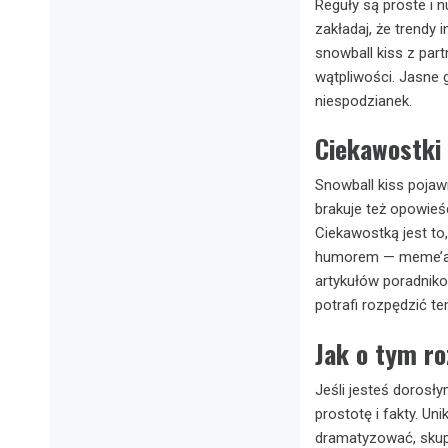
Reguły są proste i n
zakładaj, że trendy
snowball kiss z par
wątpliwości. Jasne 
niespodzianek.
Ciekawostki 
Snowball kiss pojaw
brakuje też opowieśc
Ciekawostką jest to
humorem — meme’ami 
artykułów poradnik
potrafi rozpędzić t
Jak o tym r
Jeśli jesteś dorosł
prostotę i fakty. Un
dramatyzować, skup