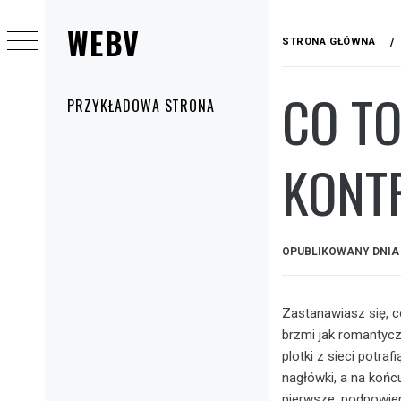
Przejdź
WEBV
do
STRONA GŁÓWNA
treści
CO TO
Menu
PRZYKŁADOWA STRONA
główne
KONTR
OPUBLIKOWANY DNI
Zastanawiasz się, co
brzmi jak romantycz
plotki z sieci potra
nagłówki, a na końc
pierwsze, podpowiem