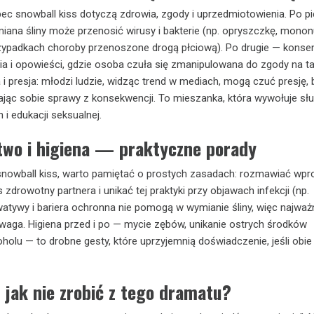
c snowball kiss dotyczą zdrowia, zgody i uprzedmiotowienia. Po p
iana śliny może przenosić wirusy i bakterie (np. opryszczkę, mono
zypadkach choroby przenoszone drogą płciową). Po drugie — konsent
nia i opowieści, gdzie osoba czuła się zmanipulowana do zgody na tak
 i presja: młodzi ludzie, widząc trend w mediach, mogą czuć presję, 
ając sobie sprawy z konsekwencji. To mieszanka, która wywołuje sł
 i edukacji seksualnej.
two i higiena — praktyczne porady
snowball kiss, warto pamiętać o prostych zasadach: rozmawiać wpr
 zdrowotny partnera i unikać tej praktyki przy objawach infekcji (np.
watywy i bariera ochronna nie pomogą w wymianie śliny, więc najważ
zwaga. Higiena przed i po — mycie zębów, unikanie ostrych środków
olu — to drobne gesty, które uprzyjemnią doświadczenie, jeśli obi
jak nie zrobić z tego dramatu?