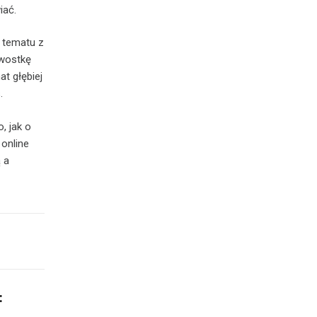
iać.
 tematu z
awostkę
t głębiej
s
.
, jak o
 online
 a
: