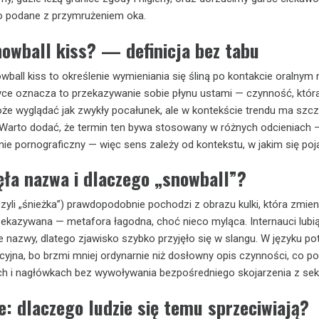
ko podane z przymrużeniem oka.
nowball kiss? — definicja bez tabu
owball kiss to określenie wymieniania się śliną po kontakcie oralnym
yce oznacza to przekazywanie sobie płynu ustami — czynność, któr
że wyglądać jak zwykły pocałunek, ale w kontekście trendu ma szc
. Warto dodać, że termin ten bywa stosowany w różnych odcieniach 
nie pornograficzny — więc sens zależy od kontekstu, w jakim się poj
ęła nazwa i dlaczego „snowball”?
zyli „śnieżka”) prawdopodobnie pochodzi z obrazu kulki, która zmieni
przekazywana — metafora łagodna, choć nieco myląca. Internauci lubi
 nazwy, dlatego zjawisko szybko przyjęło się w slangu. W języku p
kcyjna, bo brzmi mniej ordynarnie niż dosłowny opis czynności, co 
h i nagłówkach bez wywoływania bezpośredniego skojarzenia z se
: dlaczego ludzie się temu sprzeciwiają?