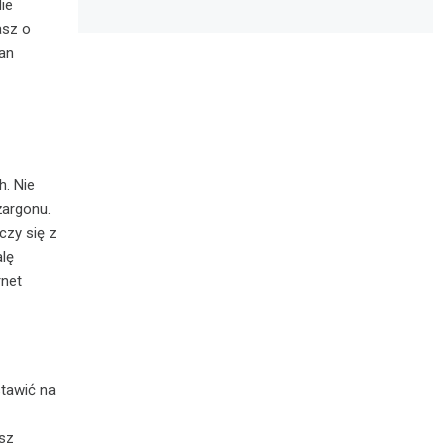
ie
asz o
wan
h. Nie
żargonu.
czy się z
lę
rnet
stawić na
sz