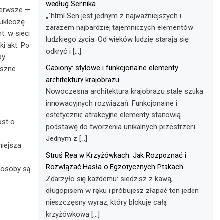
według Sennika
ierwsze —
„`html Sen jest jednym z najważniejszych i
nukleozę
zarazem najbardziej tajemniczych elementów
: w sieci
ludzkiego życia. Od wieków ludzie starają się
i akt. Po
odkryć i […]
by
Gabiony: stylowe i funkcjonalne elementy
uszne
architektury krajobrazu
Nowoczesna architektura krajobrazu stale szuka
innowacyjnych rozwiązań. Funkcjonalne i
estetycznie atrakcyjne elementy stanowią
ost o
podstawę do tworzenia unikalnych przestrzeni.
Jednym z […]
niejsza
Struś Rea w Krzyżówkach: Jak Rozpoznać i
Rozwiązać Hasła o Egzotycznych Ptakach
e osoby są
Zdarzyło się każdemu: siedzisz z kawą,
długopisem w ręku i próbujesz złapać ten jeden
nieszczęsny wyraz, który blokuje całą
krzyżówkową […]