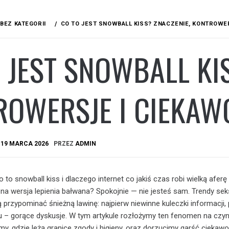
BEZ KATEGORII
CO TO JEST SNOWBALL KISS? ZNACZENIE, KONTROWER
 JEST SNOWBALL KI
OWERSJE I CIEKAWO
A
19 MARCA 2026
PRZEZ
ADMIN
 to snowball kiss i dlaczego internet co jakiś czas robi wielką aferę
na wersja lepienia bałwana? Spokojnie — nie jesteś sam. Trendy sek
fią przypominać śnieżną lawinę: najpierw niewinne kuleczki informacji
u – gorące dyskusje. W tym artykule rozłożymy ten fenomen na czyn
y, gdzie leżą granice zgody i higieny, oraz dorzucimy garść ciekawo