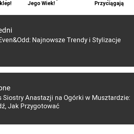
klep!
Jego Wiek!
Przyciągają
edni
ven&Odd: Najnowsze Trendy i Stylizacje
edni
pne
s Siostry Anastazji na Ogórki w Musztardzie:
pny
ź, Jak Przygotować