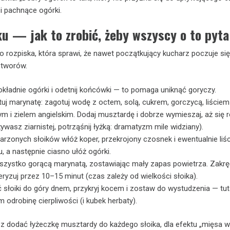
 i pachnące ogórki.
u — jak to zrobić, żeby wszyscy o to pyta
o rozpiska, która sprawi, że nawet początkujący kucharz poczuje się
etworów.
kładnie ogórki i odetnij końcówki — to pomaga uniknąć goryczy.
uj marynatę: zagotuj wodę z octem, solą, cukrem, gorczycą, liściem
m i zielem angielskim. Dodaj musztardę i dobrze wymieszaj, aż się 
używasz ziarnistej, potrząśnij łyżką: dramatyzm mile widziany).
rzonych słoików włóż koper, przekrojony czosnek i ewentualnie liśc
, a następnie ciasno ułóż ogórki.
szystko gorącą marynatą, zostawiając mały zapas powietrza. Zakręć 
ryzuj przez 10–15 minut (czas zależy od wielkości słoika).
słoiki do góry dnem, przykryj kocem i zostaw do wystudzenia — tut
 odrobinę cierpliwości (i kubek herbaty).
z dodać łyżeczkę musztardy do każdego słoika, dla efektu „mięsa w