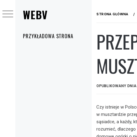
Przejdź
WEBV
do
STRONA GŁÓWNA
treści
PRZEP
Menu
PRZYKŁADOWA STRONA
główne
MUSZ
OPUBLIKOWANY DNI
Czy istnieje w Polsc
w musztardzie przepi
sąsiadce, a każdy, 
rozumieć, dlaczego 
domowe ogórki o nie