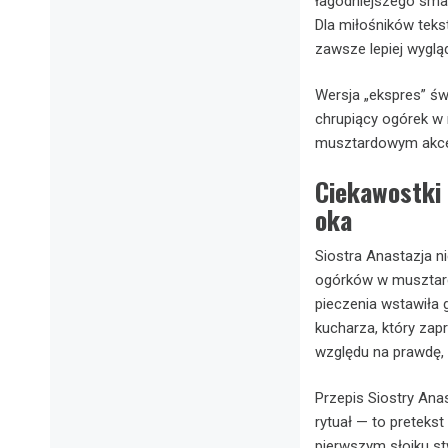
łagodniejszego sma
Dla miłośników teks
zawsze lepiej wygląd
Wersja „ekspres” św
chrupiący ogórek w 
musztardowym akc
Ciekawostki
oka
Siostra Anastazja n
ogórków w musztardz
pieczenia wstawiła 
kucharza, który zap
względu na prawdę, e
Przepis Siostry Anas
rytuał — to pretekst
pierwszym słoiku st