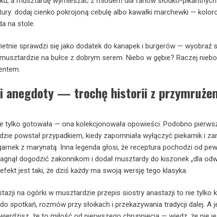
ku, a musztardę wymieszać z miodem dla fanów słodko-pikantnych
tury: dodaj cienko pokrojoną cebulę albo kawałki marchewki — kolor
a na stole.
ietnie sprawdzi się jako dodatek do kanapek i burgerów — wyobraź 
musztardzie na bułce z dobrym serem. Niebo w gębie? Raczej niebo
entem.
 i anegdoty — trochę historii z przymruże
ie tylko gotowała — ona kolekcjonowała opowieści. Podobno pierwsz
ie powstał przypadkiem, kiedy zapomniała wyłączyć piekarnik i za
garnek z marynatą. Inna legenda głosi, że receptura pochodzi od pe
ragnął dogodzić zakonnikom i dodał musztardy do kiszonek „dla odw
fekt jest taki, że dziś każdy ma swoją wersję tego klasyka.
tazji na ogórki w musztardzie przepis siostry anastazji to nie tylko
 do spotkań, rozmów przy słoikach i przekazywania tradycji dalej. A j
wierdzisz, że to miłość od pierwszego chrupnięcia — wiedz, że nie j