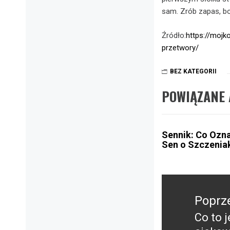
sam. Zrób zapas, bo
Źródło:
https://mojk
przetwory/
BEZ KATEGORII
POWIĄZANE 
Sennik: Co Ozn
Sen o Szczenia
Nawigacja
wpisu
Poprz
Co to 
Poprz