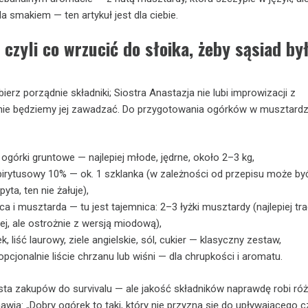
a smakiem — ten artykuł jest dla ciebie.
czyli co wrzucić do słoika, żeby sąsiad by
erz porządnie składniki; Siostra Anastazja nie lubi improwizacji z
 nie będziemy jej zawadzać. Do przygotowania ogórków w musztardz
ogórki gruntowe — najlepiej młode, jędrne, około 2–3 kg,
pirytusowy 10% — ok. 1 szklanka (w zależności od przepisu może być
pyta, ten nie żałuje),
a i musztarda — tu jest tajemnica: 2–3 łyżki musztardy (najlepiej tra
tej, ale ostrożnie z wersją miodową),
, liść laurowy, ziele angielskie, sól, cukier — klasyczny zestaw,
opcjonalnie liście chrzanu lub wiśni — dla chrupkości i aromatu.
lista zakupów do survivalu — ale jakość składników naprawdę robi róż
awia: „Dobry ogórek to taki, który nie przyzna się do upływającego 