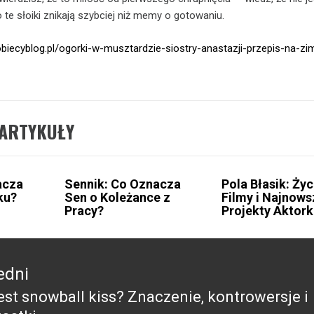
 te słoiki znikają szybciej niż memy o gotowaniu.
obiecyblog.pl/ogorki-w-musztardzie-siostry-anastazji-przepis-na-z
ARTYKUŁY
acza
Sennik: Co Oznacza
Pola Błasik: Życ
ku?
Sen o Koleżance z
Filmy i Najnows
Pracy?
Projekty Aktork
edni
jest snowball kiss? Znaczenie, kontrowersje i
edni