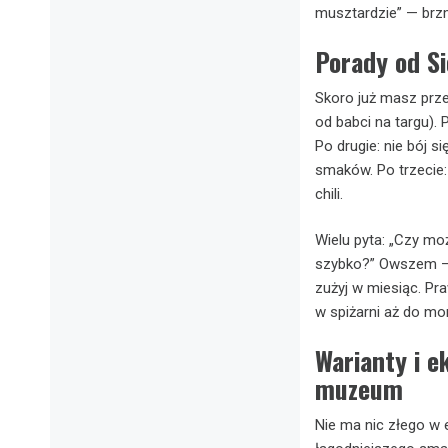
musztardzie” — brzmi
Porady od Si
Skoro już masz prze
od babci na targu). P
Po drugie: nie bój s
smaków. Po trzecie:
chili.
Wielu pyta: „Czy moż
szybko?” Owszem — w
zużyj w miesiąc. Pra
w spiżarni aż do mo
Warianty i 
muzeum
Nie ma nic złego w 