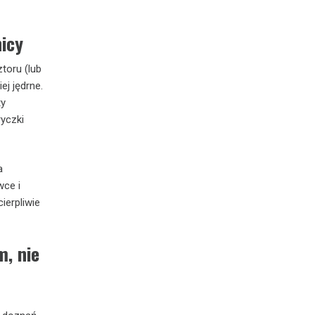
nicy
toru (lub
ej jędrne.
ty
ryczki
a
wce i
ierpliwie
m, nie