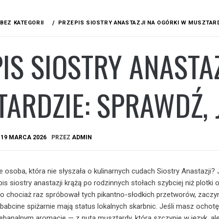
BEZ KATEGORII
PRZEPIS SIOSTRY ANASTAZJI NA OGÓRKI W MUSZTAR
IS SIOSTRY ANASTA
TARDZIE: SPRAWDŹ,
A
19 MARCA 2026
PRZEZ
ADMIN
e osoba, która nie słyszała o kulinarnych cudach Siostry Anastazji? 
s siostry anastazji krążą po rodzinnych stołach szybciej niż plotki 
kto chociaż raz spróbował tych pikantno-słodkich przetworów, zaczy
babcine spiżarnie mają status lokalnych skarbnic. Jeśli masz ochotę
banalnym aromacie — z nutą musztardy, która szczypie w język, al