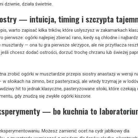
 dziwnie, działa świetnie.
ostry — intuicja, timing i szczypta tajem
pis, warto zapisać kilka trików, które usłyszysz w zakamarkach klasz
o pierwsze: ogórki najlepiej zbierać rano, kiedy są chłodne i najbardzi
ię musztardy — ona tu gra pierwsze skrzypce, ale nie przytłacza resz
 jeśli chcesz dodać ostrości, dorzuć trochę chrzanu lub świeżej pap
na zrobić ogórki w musztardzie przepis siostry anastazji w wersji n
 słoikach na zimno, bez pasteryzacji, ale wtedy trzymaj je w lodó
wdziwy hit to jednak klasyczne, pasteryzowane słoiki, które czekają c
mentu, gdy znudzą się zwykłe ogórki kiszone.
eksperymenty — bo kuchnia to laboratoriu
eksperymentowaniu. Możesz zamienić ocet na cydr jabłkowy dla