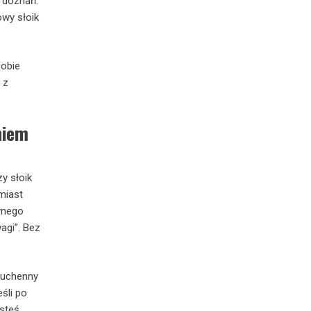
 doznań.
owy słoik
sobie
 z
niem
y słoik
miast
wnego
agi”. Bez
 kuchenny
eśli po
esteś