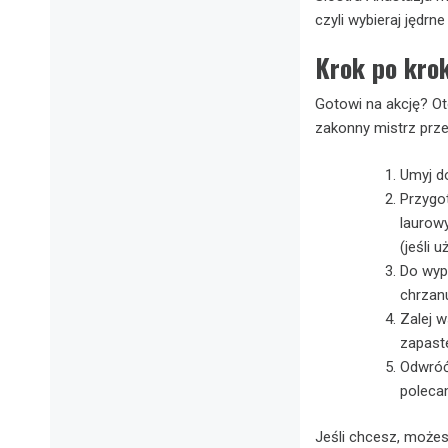
czyli wybieraj jędrne
Krok po krok
Gotowi na akcję? Ot
zakonny mistrz prz
Umyj do
Przygot
laurowy
(jeśli 
Do wypa
chrzanu
Zalej w
zapaste
Odwróć 
polecam
Jeśli chcesz, możes