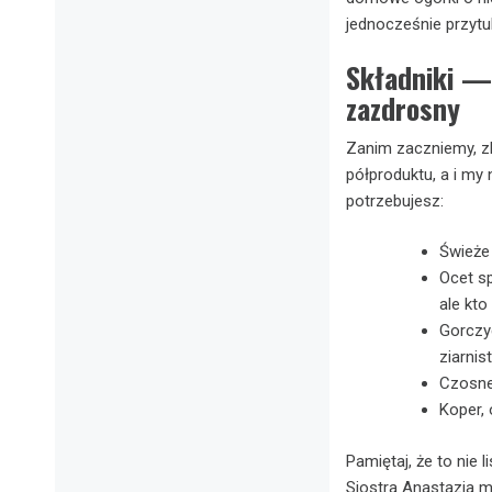
jednocześnie przytul
Składniki — 
zazdrosny
Zanim zaczniemy, zbi
półproduktu, a i my
potrzebujesz:
Świeże 
Ocet s
ale kto 
Gorczyc
ziarnis
Czosnek
Koper, 
Pamiętaj, że to nie 
Siostra Anastazja m