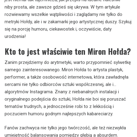
niby prosta, ale zawsze gdzieś się ukrywa. W tym artykule
rozwiewamy wszelkie wątpliwości i zaglądamy nie tylko do
metryki Hołdy, ale i w zakamarki jego artystycznej duszy. Szykuj
się na porcję humoru, ciekawostek i, oczywiście, daty
urodzenia!
Kto to jest właściwie ten Miron Hołda?
Zanim przejdziemy do arytmetyki, warto przypomnieć sylwetkę
samego zainteresowanego. Miron Hołda to artysta plastyk,
performer, a także osobowość internetowa, która zawładnęła
sercami nie tylko odbiorców sztuki współczesnej, ale i…
algorytmów Instagrama. Znany z niebanalnych instalacji i
oryginalnego podejścia do sztuki, Hołda nie boi się poruszać
tematów trudnych, a jednocześnie robi to z lekkością i
poczuciem humoru godnym najlepszych kabareciarzy.
Fanów zachwyca nie tylko jego twórczość, ale też niezwykła
umiejętność balansowania pomiędzy głębią a absurdem.