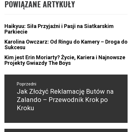
POWIĄZANE ARTYKUŁY
Haikyuu: Siła Przyjaźni i Pasji na Siatkarskim
Parkiecie
Karolina Owczarz: Od Ringu do Kamery – Droga do
Sukcesu
Kim jest Erin Moriarty? Życie, Kariera i Najnowsze
Projekty Gwiazdy The Boys
Nawigacja
wpisu
Poprzedni
Jak Złożyć Reklamację Butów na
Poprzedni
wpis:
Zalando – Przewodnik Krok po
Kroku