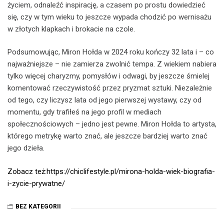
życiem, odnaleźć inspirację, a czasem po prostu dowiedzieć
się, czy w tym wieku to jeszcze wypada chodzić po wernisażu
w złotych klapkach i brokacie na czole.
Podsumowując, Miron Hołda w 2024 roku kończy 32 lata i – co
najważniejsze – nie zamierza zwolnić tempa. Z wiekiem nabiera
tylko więcej charyzmy, pomysłów i odwagi, by jeszcze śmielej
komentować rzeczywistość przez pryzmat sztuki. Niezależnie
od tego, czy liczysz lata od jego pierwszej wystawy, czy od
momentu, gdy trafiłeś na jego profil w mediach
społecznościowych – jedno jest pewne. Miron Hołda to artysta,
którego metrykę warto znać, ale jeszcze bardziej warto znać
jego dzieła.
Zobacz też:https://chiclifestyle.pl/mirona-holda-wiek-biografia-
i-zycie-prywatne/
BEZ KATEGORII