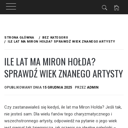
Przejdź
do
STRONA GŁÓWNA
BEZ KATEGORII
treści
ILE LAT MA MIRON HOŁDA? SPRAWDŹ WIEK ZNANEGO ARTYSTY
ILE LAT MA MIRON HOŁDA?
SPRAWDŹ WIEK ZNANEGO ARTYSTY
OPUBLIKOWANY DNIA
15 GRUDNIA 2025
PRZEZ
ADMIN
Czy zastanawiałeś się kiedyś, ile lat ma Miron Hołda? Jeśli tak,
nie jesteś sam. Dla wielu fanów tego charyzmatycznego i
wszechstronnego artysty, odpowiedź na pytanie o jego wiek
jest niemal tak tajemnicza, jak przepis na idealne naleśniki –