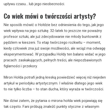
upływu czasu… lub jego nieobecności.
Co wiek mówi o twórczości artysty?
Nie sposób mówić o Hołdzie bez odniesienia do tego, jak jego
wiek wpływa na jego sztukę. 32-latek to jeszcze nie poważny
profesor sztuki, ale już zdecydowanie nie młody buntownik z
pędzlem w kieszeni. To etap twórczego rozkwitu – moment,
kiedy człowiek zna już swoje możliwości, ale wciąż ma odwagę
eksperymentować. W przypadku Hołdy ten balans widać w jego
pracach: zaskakujących, pełnych treści, ale niepozbawionych
figlarności i przekory.
Miron Hołda potrafi jedną kreską powiedzieć więcej niż niejeden
artykuł w periodyku artystycznym. I właśnie dlatego jego wiek
to nie tylko liczba – to stan ducha, który wyraża w twórczości.
Nie dziwi zatem, że pytania o mirona hołda wiek pojawiają się
tak często. Fani próbują znaleźć punkty styczne z własnym