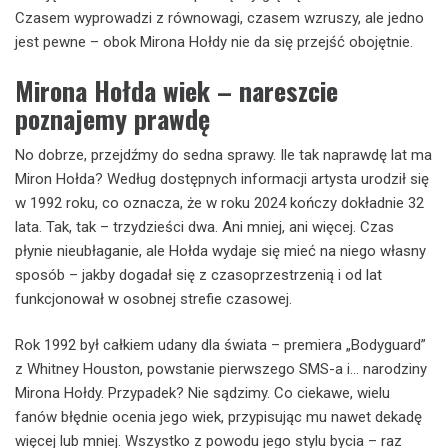
Czasem wyprowadzi z równowagi, czasem wzruszy, ale jedno
jest pewne – obok Mirona Hołdy nie da się przejść obojętnie.
Mirona Hołda wiek – nareszcie
poznajemy prawdę
No dobrze, przejdźmy do sedna sprawy. Ile tak naprawdę lat ma
Miron Hołda? Według dostępnych informacji artysta urodził się
w 1992 roku, co oznacza, że w roku 2024 kończy dokładnie 32
lata. Tak, tak – trzydzieści dwa. Ani mniej, ani więcej. Czas
płynie nieubłaganie, ale Hołda wydaje się mieć na niego własny
sposób – jakby dogadał się z czasoprzestrzenią i od lat
funkcjonował w osobnej strefie czasowej.
Rok 1992 był całkiem udany dla świata – premiera „Bodyguard”
z Whitney Houston, powstanie pierwszego SMS-a i… narodziny
Mirona Hołdy. Przypadek? Nie sądzimy. Co ciekawe, wielu
fanów błędnie ocenia jego wiek, przypisując mu nawet dekadę
więcej lub mniej. Wszystko z powodu jego stylu bycia – raz