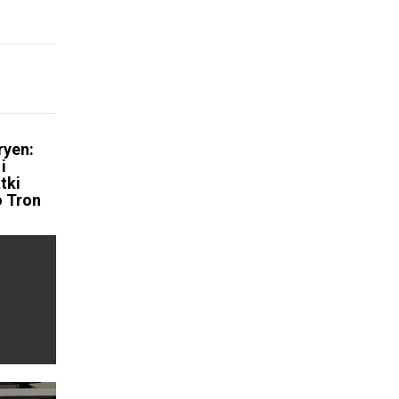
ryen:
i
tki
 Tron