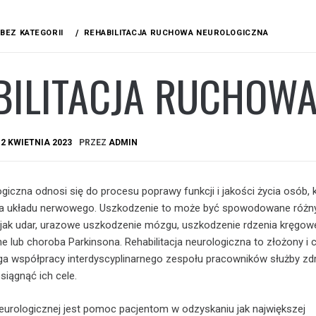
BEZ KATEGORII
REHABILITACJA RUCHOWA NEUROLOGICZNA
BILITACJA RUCHOW
A
2 KWIETNIA 2023
PRZEZ
ADMIN
ogiczna odnosi się do procesu poprawy funkcji i jakości życia osób, 
ia układu nerwowego. Uszkodzenie to może być spowodowane różn
 jak udar, urazowe uszkodzenie mózgu, uszkodzenie rdzenia kręgow
e lub choroba Parkinsona. Rehabilitacja neurologiczna to złożony i c
a współpracy interdyscyplinarnego zespołu pracowników służby zdr
iągnąć ich cele.
 neurologicznej jest pomoc pacjentom w odzyskaniu jak największej