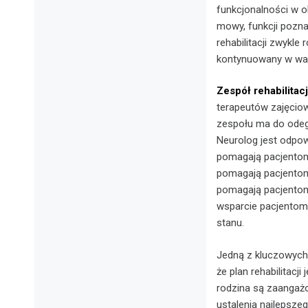
funkcjonalności w 
mowy, funkcji pozn
rehabilitacji zwykle
kontynuowany w wa
Zespół rehabilitac
terapeutów zajęcio
zespołu ma do odeg
Neurolog jest odpow
pomagają pacjentom
pomagają pacjentom 
pomagają pacjentom
wsparcie pacjentom
stanu.
Jedną z kluczowych z
że plan rehabilitacj
rodzina są zaangażo
ustalenia najlepszeg