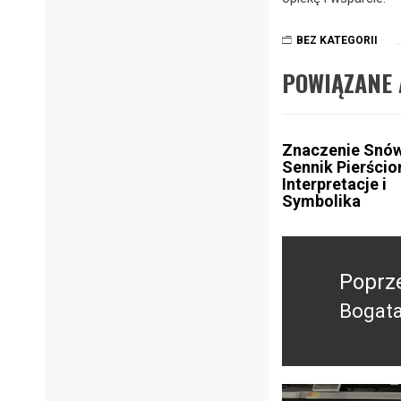
BEZ KATEGORII
POWIĄZANE 
Znaczenie Snów
Sennik Pierścio
Interpretacje i
Symbolika
Nawigacja
wpisu
Poprz
Bogata
Poprz
wpis: