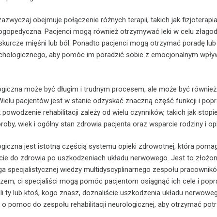
 zazwyczaj obejmuje połączenie różnych terapii, takich jak fizjoterapia
 logopedyczna. Pacjenci mogą również otrzymywać leki w celu złago
 skurcze mięśni lub ból. Ponadto pacjenci mogą otrzymać poradę lub
chologicznego, aby pomóc im poradzić sobie z emocjonalnym wpły
logiczna może być długim i trudnym procesem, ale może być równie
Wielu pacjentów jest w stanie odzyskać znaczną część funkcji i pop
 powodzenie rehabilitacji zależy od wielu czynników, takich jak stopi
by, wiek i ogólny stan zdrowia pacjenta oraz wsparcie rodziny i o
logiczna jest istotną częścią systemu opieki zdrowotnej, która poma
ie do zdrowia po uszkodzeniach układu nerwowego. Jest to złożony
a specjalistycznej wiedzy multidyscyplinarnego zespołu pracownik
azem, ci specjaliści mogą pomóc pacjentom osiągnąć ich cele i popr
eśli ty lub ktoś, kogo znasz, doznaliście uszkodzenia układu nerwowe
ię o pomoc do zespołu rehabilitacji neurologicznej, aby otrzymać pot