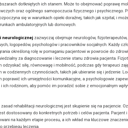
obszarach dotkniętych ich stanem. Może to obejmować poprawę mob
awczych oraz ogólnego samopoczucia fizycznego i psychicznego. 
 rozpoczyna się w warunkach opieki doraźnej, takich jak szpital, i moż
runkach ambulatoryjnych lub domowych.
ji neurologicznej
zazwyczaj obejmuje neurologów, fizjoterapeutów,
wych, logopedów, psychologów i pracowników socjalnych. Każdy czł
rania określoną rolę w pomaganiu pacjentowi w powrocie do zdrowi
iedzialny za diagnozowanie i leczenie stanu zdrowia pacjenta. Fizjo
 odzyskać siłę, równowagę i mobilność, podczas gdy terapeuci zaj
w codziennych czynnościach, takich jak ubieranie się i jedzenie. L
 poprawić ich umiejętności komunikacyjne, a psychologowie zapew
 i ich rodzinom, aby pomóc im poradzić sobie z emocjonalnym wpł
asad rehabilitacji neurologicznej jest skupienie się na pacjencie. O
i jest dostosowany do konkretnych potrzeb i celów pacjenta. Pacjent i
wani na każdym etapie procesu, a ich wkład ma kluczowe znaczenie
o przebiegu leczenia.