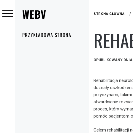
Przejdź
WEBV
do
STRONA GŁÓWNA
treści
REHA
Menu
PRZYKŁADOWA STRONA
główne
OPUBLIKOWANY DNI
Rehabilitacja neurol
doznały uszkodzen
przyczynami, takimi
stwardnienie rozsian
proces, który wymag
pomóc pacjentom os
Celem rehabilitacji