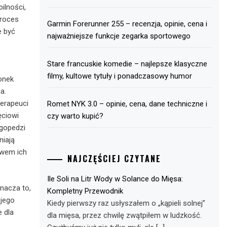
ilności,
Proces
Garmin Forerunner 255 – recenzja, opinie, cena i
e być
najważniejsze funkcje zegarka sportowego
Stare francuskie komedie – najlepsze klasyczne
filmy, kultowe tytuły i ponadczasowy humor
onek
a.
terapeuci
Romet NYK 3.0 – opinie, cena, dane techniczne i
ęciowi
czy warto kupić?
ogopedzi
niają
ywem ich
NAJCZĘŚCIEJ CZYTANE
Ile Soli na Litr Wody w Solance do Mięsa:
znacza to,
Kompletny Przewodnik
 jego
Kiedy pierwszy raz usłyszałem o „kąpieli solnej”
 dla
dla mięsa, przez chwilę zwątpiłem w ludzkość.