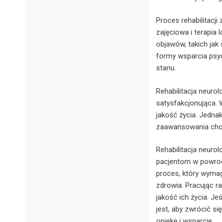
Proces rehabilitacji
zajęciowa i terapia
objawów, takich jak
formy wsparcia psy
stanu.
Rehabilitacja neuro
satysfakcjonująca. 
jakość życia. Jednak
zaawansowania choro
Rehabilitacja neuro
pacjentom w powroc
proces, który wymag
zdrowia. Pracując r
jakość ich życia. J
jest, aby zwrócić s
opiekę i wsparcie.