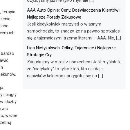
Czyżbyśmy już nie tylko myli, ale […]
AAA Auto Opinie: Ceny, Doświadczenia Klientów i
, terapia
Najlepsze Porady Zakupowe
dzenia
Jeśli kiedykolwiek marzyłeś o własnym
 inne
samochodzie, to znaczy, że na pewno spotkałeś
wem ich
się z tajemniczymi trzema literami – AAA. Nie, […]
Liga Nietykalnych: Odkryj Tajemnice i Najlepsze
ż bardzo
Strategie Gry
rawić
Zanurkujmy w mrok z uśmiechem Jeśli myślałeś,
eń
że “nietykalny” to tylko ktoś, kto nie daje
piekunów.
napiwków kelnerom, przygotuj się na […]
ga
 i ciągły
ów służby
awić
go, ważne
rzebną