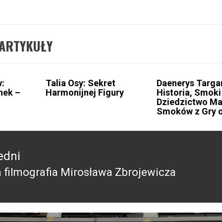
ARTYKUŁY
:
Talia Osy: Sekret
Daenerys Targa
nek –
Harmonijnej Figury
Historia, Smoki 
Dziedzictwo Ma
Smoków z Gry o
edni
 filmografia Mirosława Zbrojewicza
edni