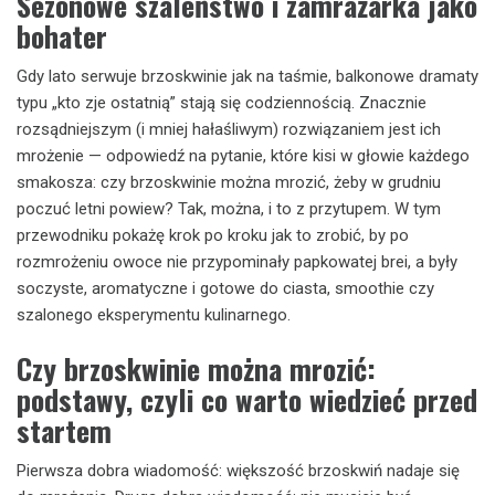
Sezonowe szaleństwo i zamrażarka jako
bohater
Gdy lato serwuje brzoskwinie jak na taśmie, balkonowe dramaty
typu „kto zje ostatnią” stają się codziennością. Znacznie
rozsądniejszym (i mniej hałaśliwym) rozwiązaniem jest ich
mrożenie — odpowiedź na pytanie, które kisi w głowie każdego
smakosza: czy brzoskwinie można mrozić, żeby w grudniu
poczuć letni powiew? Tak, można, i to z przytupem. W tym
przewodniku pokażę krok po kroku jak to zrobić, by po
rozmrożeniu owoce nie przypominały papkowatej brei, a były
soczyste, aromatyczne i gotowe do ciasta, smoothie czy
szalonego eksperymentu kulinarnego.
Czy brzoskwinie można mrozić:
podstawy, czyli co warto wiedzieć przed
startem
Pierwsza dobra wiadomość: większość brzoskwiń nadaje się