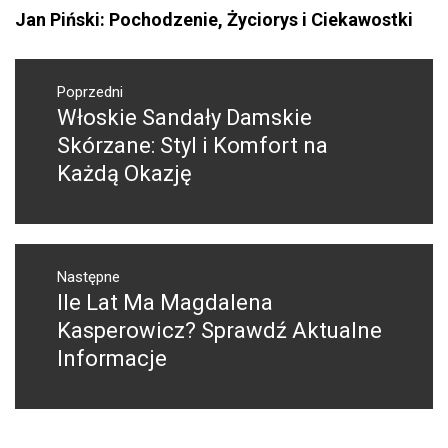
Jan Piński: Pochodzenie, Życiorys i Ciekawostki
Nawigacja
wpisu
Poprzedni
Włoskie Sandały Damskie
Poprzedni
wpis:
Skórzane: Styl i Komfort na
Każdą Okazję
Następne
Ile Lat Ma Magdalena
Następny
post:
Kasperowicz? Sprawdź Aktualne
Informacje