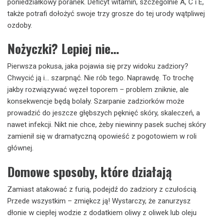
poniedziałkowy poranek. Deficyt witamin, szczególnie A, C i E,
także potrafi dołożyć swoje trzy grosze do tej urody wątpliwej
ozdoby.
Nożyczki? Lepiej nie…
Pierwsza pokusa, jaka pojawia się przy widoku zadziory?
Chwycić ją i… szarpnąć. Nie rób tego. Naprawdę. To trochę
jakby rozwiązywać węzeł toporem – problem zniknie, ale
konsekwencje będą bolały. Szarpanie zadziorków może
prowadzić do jeszcze głębszych pęknięć skóry, skaleczeń, a
nawet infekcji. Nikt nie chce, żeby niewinny pasek suchej skóry
zamienił się w dramatyczną opowieść z pogotowiem w roli
głównej.
Domowe sposoby, które działają
Zamiast atakować z furią, podejdź do zadziory z czułością.
Przede wszystkim – zmiękcz ją! Wystarczy, że zanurzysz
dłonie w ciepłej wodzie z dodatkiem oliwy z oliwek lub oleju