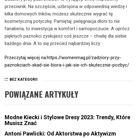
przeciwnik. Na szczęście, uzbrojona w odpowiednią wiedzę i
kilka domowych trików, możesz skutecznie wygrać tę
kosmetyczną potyczkę. Pamiętaj: pielęgnacja dłoni to nie
fanaberia, to inwestycja w komfort i samopoczucie. A oprócz
pięknych paznokci zyskujesz coś jeszcze – chwilę dla siebie
każdego dnia. A to się przecież najbardziej liczy.
Przeczytaj więcej na:https://womenmag.pl/zadziory-przy-
paznokciach-skad-sie-biora-i-jak-sie-ich-skutecznie-pozbyc/
BEZ KATEGORII
POWIĄZANE ARTYKUŁY
Modne Kiecki i Stylowe Dresy 2023: Trendy, Które
Musisz Znać
Antoni Pawlicki: Od Aktorstwa po Aktywizm