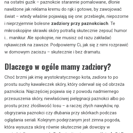
na ostatni guzik – paznokcie starannie pomalowane, dłonie
nawilżone jak reklama kremu do rąk i gotowe, by zawojować
świat – wtedy właśnie pojawiają się one: przebiegłe, niepozorne
i nieprzyjemnie bolesne
zadziory przy paznokciach
. Te
mikroskopijne skrawki skóry potrafią skutecznie zepsuć humor
i… manikiur. Ale spokojnie, nie musisz od razu zakładać
rękawiczek na zawsze. Podpowiemy Ci, jak się z nimi rozprawić
w domowym zaciszu – skutecznie i bez dramatu.
Dlaczego w ogóle mamy zadziory?
Choć brzmi jak imię arystokratycznego kota,
zadiora
to po
prostu suchy kawałeczek skóry, który oderwał się od obrzeża
paznokcia. Najczęściej pojawia się z powodu nadmiernego
przesuszenia skóry, niewłaściwej pielęgnacji paznokci albo po
prostu przez złośliwość losu – a raczej złych nawyków, np.
obgryzania paznokci czy dłubania przy skórkach podczas
oglądania seriali. Kolejnym podejrzanym jest zimna pogoda,
która wysusza skórę równie skutecznie jak dowcipy w