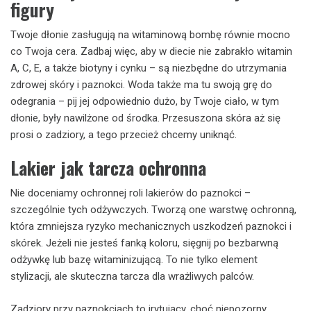
figury
Twoje dłonie zasługują na witaminową bombę równie mocno
co Twoja cera. Zadbaj więc, aby w diecie nie zabrakło witamin
A, C, E, a także biotyny i cynku – są niezbędne do utrzymania
zdrowej skóry i paznokci. Woda także ma tu swoją grę do
odegrania – pij jej odpowiednio dużo, by Twoje ciało, w tym
dłonie, były nawilżone od środka. Przesuszona skóra aż się
prosi o zadziory, a tego przecież chcemy uniknąć.
Lakier jak tarcza ochronna
Nie doceniamy ochronnej roli lakierów do paznokci –
szczególnie tych odżywczych. Tworzą one warstwę ochronną,
która zmniejsza ryzyko mechanicznych uszkodzeń paznokci i
skórek. Jeżeli nie jesteś fanką koloru, sięgnij po bezbarwną
odżywkę lub bazę witaminizującą. To nie tylko element
stylizacji, ale skuteczna tarcza dla wrażliwych palców.
Zadziory przy paznokciach to irytujący, choć niepozorny