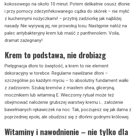
kokosowego na około 10 minut. Potem delikatnie osusz dłonie
i przy pomocy zdezynfekowanego cążka do skórek – nie mylić
z kuchennymi nożyczkami! – przytnij zadziorkę jak najbliżej
nasady. Nie wyrywaj jej, nie prowokuj losu. Następnie nałóż na
palec antybakteryjny krem lub maść z panthenolem. Voila,
dramat zażegnany!
Krem to podstawa, nie drobiazg
Pielęgnacja dłoni to świętość, a krem to nie element
dekoracyjny w torebce. Regularne nawilżanie dłoni –
szczególnie po każdym myciu – to absolutny fundament walki
z zadziorem. Szukaj kremów z masłem shea, gliceryną,
mocznikiem lub witaminą E. Wieczorny rytuał może też
obejmować nałożenie grubszej warstwy kremu i… założenie
bawełnianych rękawiczek na noc. Tak, poczujesz się jak dama z
poprzedniej epoki, ale obudzisz się z dłońmi godnymi królowej.
Witaminy i nawodnienie – nie tylko dla