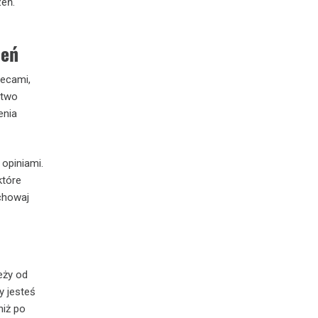
zeń.
zeń
lecami,
stwo
enia
 opiniami.
które
chowaj
eży od
y jesteś
niż po