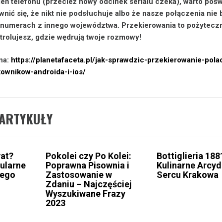
eń telefonu (przecież nowy odcinek serialu czeka), warto pośw
wnić się, że nikt nie podsłuchuje albo że nasze połączenia nie 
 numerach z innego województwa. Przekierowania to pożytecz
ntrolujesz, gdzie wędrują twoje rozmowy!
na:
https://planetafaceta.pl/jak-sprawdzic-przekierowanie-pol
kownikow-androida-i-ios/
ARTYKUŁY
yat?
Pokolei czy Po Kolei:
Bottiglieria 188
ularne
Poprawna Pisownia i
Kulinarne Arcyd
jego
Zastosowanie w
Sercu Krakowa
Zdaniu – Najczęściej
Wyszukiwane Frazy
2023