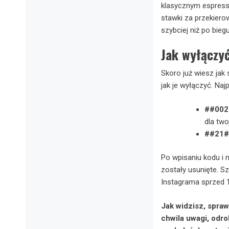
klasycznym espresso
stawki za przekiero
szybciej niż po bieg
Jak wyłączyć
Skoro już wiesz jak
jak je wyłączyć. Naj
##002
dla two
##21#
Po wpisaniu kodu i 
zostały usunięte. S
Instagrama sprzed 1
Jak widzisz, spra
chwila uwagi, odro