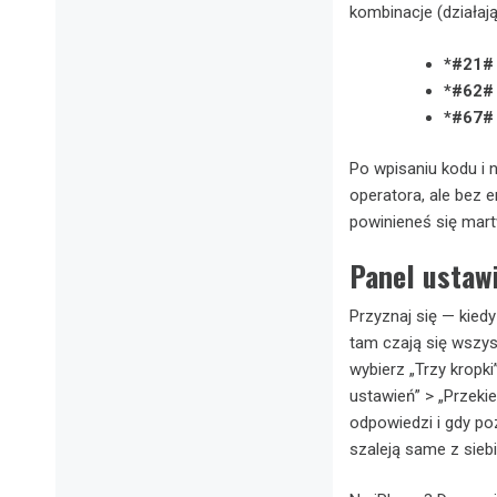
kombinacje (działają
*#21#
*#62#
*#67#
Po wpisaniu kodu i 
operatora, ale bez 
powinieneś się mart
Panel ustaw
Przyznaj się — kied
tam czają się wszys
wybierz „Trzy kropk
ustawień” > „Przeki
odpowiedzi i gdy po
szaleją same z siebi