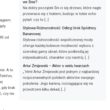
we Śnie?
Na dobry początek Śni ci się drzewo, które nagle
przewraca się z hukiem, budząc w tobie echo
pytań: czy to […]
ięgiem.
ęty.
Stylowa Różnorodność: Odkryj Urok Spódnicy
Bananowej
SMS od
Stylowa różnorodność współczesnej mody
y
oferuje każdej kobiecie możliwość wyboru z
szerokiej gamy ubrań, które podkreślą jej
indywidualność, charakter czy nastrój. […]
Artur Żmijewski – Aktor o wielu twarzach
nie. A to
„`html Artur Żmijewski jest jednym z najbardziej
Telefon,
rozpoznawalnych polskich aktorów swojego
ej
pokolenia. Jego kariera, rozciągająca się na
, gdy brak
przestrzeni kilku dekad, […]
, czy nie