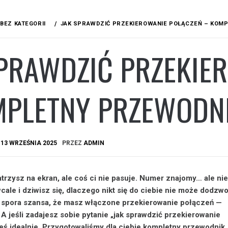
BEZ KATEGORII
JAK SPRAWDZIĆ PRZEKIEROWANIE POŁĄCZEŃ – KOMP
SPRAWDZIĆ PRZEKIE
MPLETNY PRZEWODN
A
13 WRZEŚNIA 2025
PRZEZ
ADMIN
trzysz na ekran, ale coś ci nie pasuje. Numer znajomy… ale nie
ale i dziwisz się, dlaczego nikt się do ciebie nie może dodzw
je spora szansa, że masz włączone przekierowanie połączeń —
 A jeśli zadajesz sobie pytanie „jak sprawdzić przekierowanie
iłeś idealnie. Przygotowaliśmy dla ciebie kompletny przewodnik,