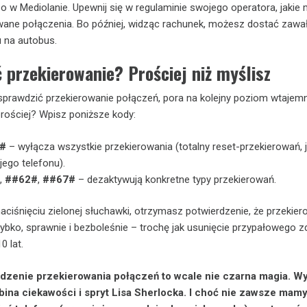
 w Mediolanie. Upewnij się w regulaminie swojego operatora, jakie
wane połączenia. Bo później, widząc rachunek, możesz dostać zawa
u na autobus.
 przekierowanie? Prościej niż myślisz
 sprawdzić przekierowanie połączeń, pora na kolejny poziom wtajemn
prościej? Wpisz poniższe kody:
#
– wyłącza wszystkie przekierowania (totalny reset-przekierowań, 
jego telefonu).
,
##62#
,
##67#
– dezaktywują konkretne typy przekierowań.
naciśnięciu zielonej słuchawki, otrzymasz potwierdzenie, że przekier
zybko, sprawnie i bezboleśnie – trochę jak usunięcie przypałowego zd
0 lat.
wdzenie przekierowania połączeń to wcale nie czarna magia. W
bina ciekawości i spryt Lisa Sherlocka. I choć nie zawsze mam