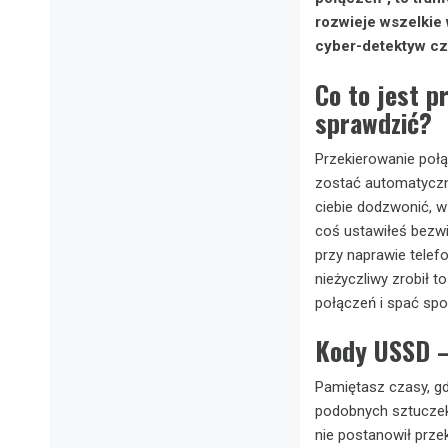
rozwieje wszelkie 
cyber-detektyw cz
Co to jest p
sprawdzić?
Przekierowanie połą
zostać automatyczni
ciebie dodzwonić, w
coś ustawiłeś bezwi
przy naprawie telefo
nieżyczliwy zrobił t
połączeń i spać spo
Kody USSD –
Pamiętasz czasy, gd
podobnych sztuczek
nie postanowił prz