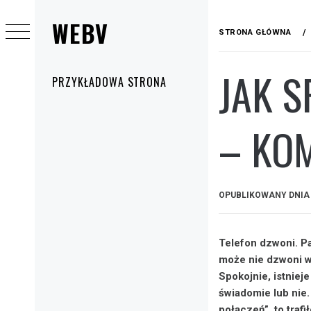
Przejdź
WEBV
do
STRONA GŁÓWNA
treści
JAK 
Menu
PRZYKŁADOWA STRONA
główne
– KO
OPUBLIKOWANY DNI
Telefon dzwoni. Pa
może nie dzwoni wc
Spokojnie, istnie
świadomie lub nie.
połączeń”, to traf