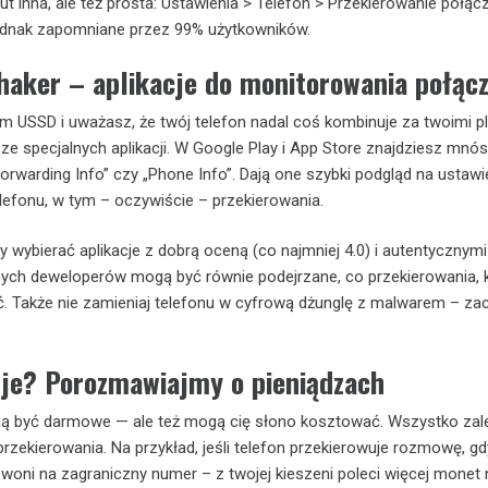
t inna, ale też prosta: Ustawienia > Telefon > Przekierowanie połąc
jednak zapomniane przez 99% użytkowników.
 haker – aplikacje do monitorowania połąc
om USSD i uważasz, że twój telefon nadal coś kombinuje za twoimi p
e specjalnych aplikacji. W Google Play i App Store znajdziesz mnó
Forwarding Info” czy „Phone Info”. Dają one szybki podgląd na ustawi
lefonu, w tym – oczywiście – przekierowania.
y wybierać aplikacje z dobrą oceną (co najmniej 4.0) i autentycznymi
nych deweloperów mogą być równie podejrzane, co przekierowania, 
. Także nie zamieniaj telefonu w cyfrową dżunglę z malwarem – za
uje? Porozmawiajmy o pieniądzach
ą być darmowe — ale też mogą cię słono kosztować. Wszystko zal
przekierowania. Na przykład, jeśli telefon przekierowuje rozmowę, gd
zwoni na zagraniczny numer – z twojej kieszeni poleci więcej monet 