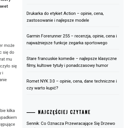
awet
Drukarka do etykiet Action – opinie, cena,
zastosowanie i najlepsze modele
Garmin Forerunner 255 – recenzja, opinie, cena i
najważniejsze funkcje zegarka sportowego
mer może
c się do
Stare francuskie komedie – najlepsze klasyczne
urat mu
filmy, kultowe tytuły i ponadczasowy humor
czyło się
 i
anie
Romet NYK 3.0 – opinie, cena, dane techniczne i
czy warto kupić?
ie kilka
NAJCZĘŚCIEJ CZYTANE
zypadkiem
Sennik: Co Oznacza Przewracające Się Drzewo
tępujące