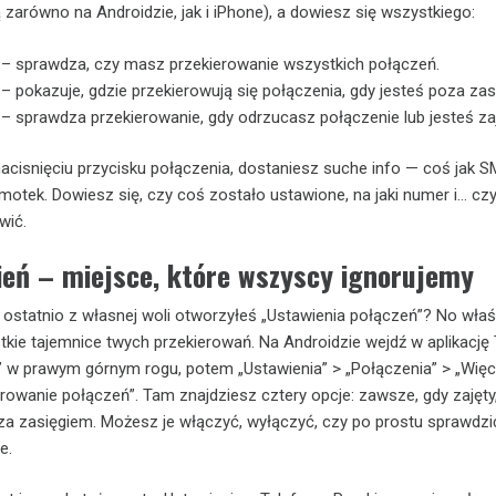
 zarówno na Androidzie, jak i iPhone), a dowiesz się wszystkiego:
– sprawdza, czy masz przekierowanie wszystkich połączeń.
– pokazuje, gdzie przekierowują się połączenia, gdy jesteś poza zas
– sprawdza przekierowanie, gdy odrzucasz połączenie lub jesteś zaj
nacisnięciu przycisku połączenia, dostaniesz suche info — coś jak 
emotek. Dowiesz się, czy coś zostało ustawione, na jaki numer i… cz
wić.
ień – miejsce, które wszyscy ignorujemy
y ostatnio z własnej woli otworzyłeś „Ustawienia połączeń”? No właś
tkie tajemnice twych przekierowań. Na Androidzie wejdź w aplikację 
i” w prawym górnym rogu, potem „Ustawienia” > „Połączenia” > „Więc
erowanie połączeń”. Tam znajdziesz cztery opcje: zawsze, gdy zajęty
za zasięgiem. Możesz je włączyć, wyłączyć, czy po prostu sprawdzić
e.