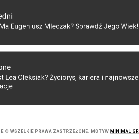
edni
t Ma Eugeniusz Mleczak? Sprawdź Jego Wiek!
edni
pne
st Lea Oleksiak? Życiorys, kariera i najnowsze
pny
acje
E © WSZELKIE PRAWA ZASTRZEŻONE.
MOTYW
MINIMAL GR