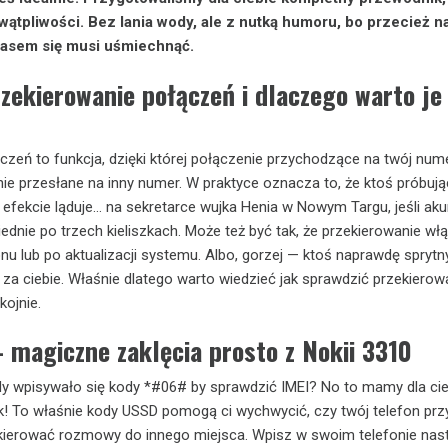
wątpliwości. Bez lania wody, ale z nutką humoru, bo przecież n
asem się musi uśmiechnąć.
rzekierowanie połączeń i dlaczego warto je
czeń to funkcja, dzięki której połączenie przychodzące na twój nu
e przesłane na inny numer. W praktyce oznacza to, że ktoś próbują
 efekcie ląduje… na sekretarce wujka Henia w Nowym Targu, jeśli ak
ednie po trzech kieliszkach. Może też być tak, że przekierowanie włą
nu lub po aktualizacji systemu. Albo, gorzej — ktoś naprawdę sprytny
o za ciebie. Właśnie dlatego warto wiedzieć jak sprawdzić przekierow
kojnie.
 magiczne zaklęcia prosto z Nokii 3310
y wpisywało się kody *#06# by sprawdzić IMEI? No to mamy dla cieb
! To właśnie kody USSD pomogą ci wychwycić, czy twój telefon pr
ekierować rozmowy do innego miejsca. Wpisz w swoim telefonie nas