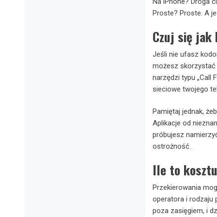
Na iPhone? Droga ciu
Proste? Proste. A 
Czuj się jak
Jeśli nie ufasz kod
możesz skorzystać z
narzędzi typu „Call 
sieciowe twojego te
Pamiętaj jednak, żeb
Aplikacje od niezna
próbujesz namierzyć
ostrożność.
Ile to koszt
Przekierowania mog
operatora i rodzaju 
poza zasięgiem, i d