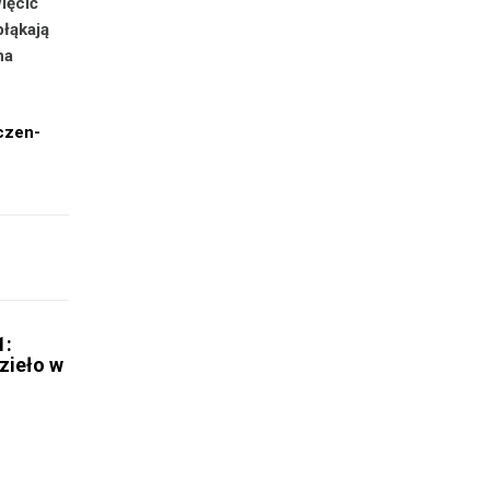
ięcić
błąkają
na
aczen-
1:
zieło w