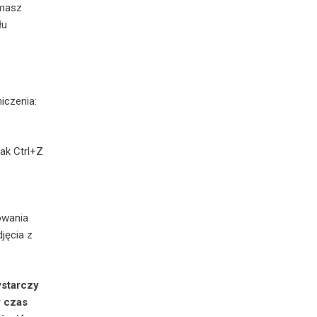
 masz
łu
iczenia:
jak Ctrl+Z
owania
jęcia z
ystarczy
y czas