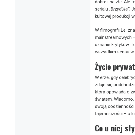
dobre i na złe. Ale 
serialu
„BrzydUla”
. J
kultowej produkcji w
W filmografii Lei zn
mainstreamowych – ta
uznanie krytyków. To
wszystkim sensu w 
Życie prywat
W erze, gdy celebry
zdaje się podchodzi
która opowiada o ży
światem. Wiadomo, ż
swoją codziennością
tajemniczości – a lu
Co u niej s