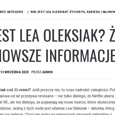
BEZ KATEGORII
KIM JEST LEA OLEKSIAK? ŻYCIORYS, KARIERA I NAJN
EST LEA OLEKSIAK? 
JNOWSZE INFORMACJ
A
13 WRZEŚNIA 2025
PRZEZ
ADMIN
siak coś Ci mówi?
Jeśli jeszcze nie, to czas nadrobić zaległości. Po
alowa od lat przeżywa renesans – nie tylko dlatego, że Netflix ubiera
 90., ale też dlatego, że pojawiają się nowe twarze, które skuteczni
idzów. Jedną z tych osób jest właśnie Lea Oleksiak – aktorka, którą
ć na radarze. Choć nie gości na pierwszych stronach tabloidów z