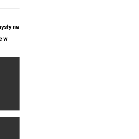
ysły na
e w