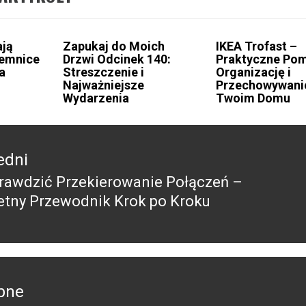
ją
Zapukaj do Moich
IKEA Trofast –
jemnice
Drzwi Odcinek 140:
Praktyczne Pom
a
Streszczenie i
Organizację i
Najważniejsze
Przechowywani
Wydarzenia
Twoim Domu
edni
rawdzić Przekierowanie Połączeń –
edni
tny Przewodnik Krok po Kroku
pne