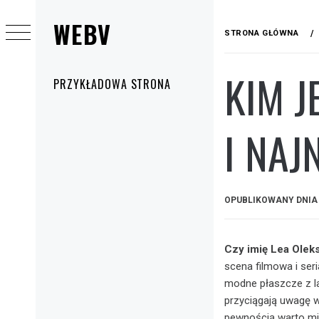
Przejdź
WEBV
do
STRONA GŁÓWNA
treści
KIM J
Menu
PRZYKŁADOWA STRONA
główne
I NA
OPUBLIKOWANY DNI
Czy imię Lea Olek
scena filmowa i seri
modne płaszcze z lat
przyciągają uwagę w
pewnością warto mie