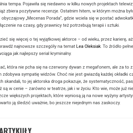
lnia tempa. Pojawiła się niedawno w kilku nowych projektach telewiz
wciąż zbiera pozytywne recenzje. Ostatnim hitem, w którym można było
al obyczajowy „Mecenas Porada”, gdzie wciela się w postać adwokatk
łączenie na czasy, gdy prawnicy też potrzebują terapii i sztuki.
ieć się więcej o tej wyjątkowej aktorce – od wieku, przez karierę, a
 sprawdź najnowsze szczegóły na temat
Lea Oleksiak
. To źródło pełn
ciąga jak najlepszy serial kryminalny.
tać, która nie pcha się na czerwony dywan z megafonem, ale za to z
m zdobywa sympatię widzów. Choć nie jest gwiazdą każdej okładki c
h skandali, to jej aktorska droga pokazuje, że systematyczność, pasj
 są w cenie – zarówno w teatrze, jak i w życiu. Kto wie, może już ni
cze większych projektach, które wyniosą ją na nowe wyżyny artyst
warto ją śledzić uważnie, bo jeszcze niejednym nas zaskoczy.
ARTYKUŁY