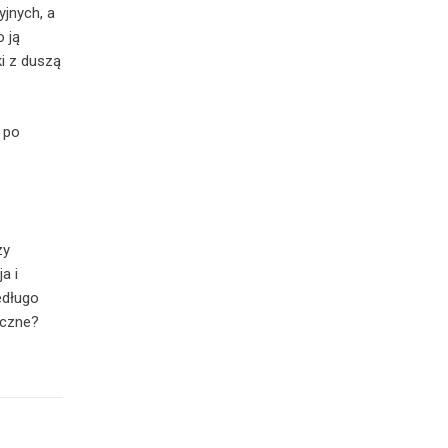
yjnych, a
 ją
i z duszą
ż po
e
zy
a i
edługo
yczne?