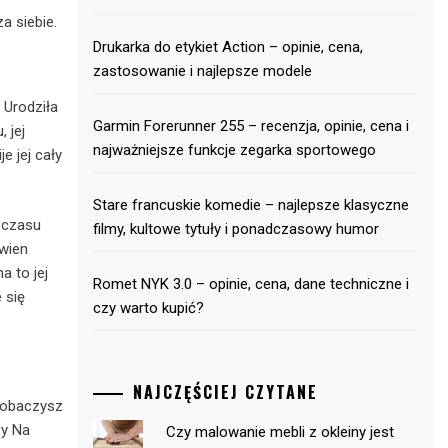
a siebie.
Drukarka do etykiet Action – opinie, cena,
zastosowanie i najlepsze modele
 Urodziła
Garmin Forerunner 255 – recenzja, opinie, cena i
 jej
najważniejsze funkcje zegarka sportowego
je jej cały
Stare francuskie komedie – najlepsze klasyczne
 czasu
filmy, kultowe tytuły i ponadczasowy humor
ewien
 to jej
Romet NYK 3.0 – opinie, cena, dane techniczne i
 się
czy warto kupić?
NAJCZĘŚCIEJ CZYTANE
 zobaczysz
zy Na
Czy malowanie mebli z okleiny jest