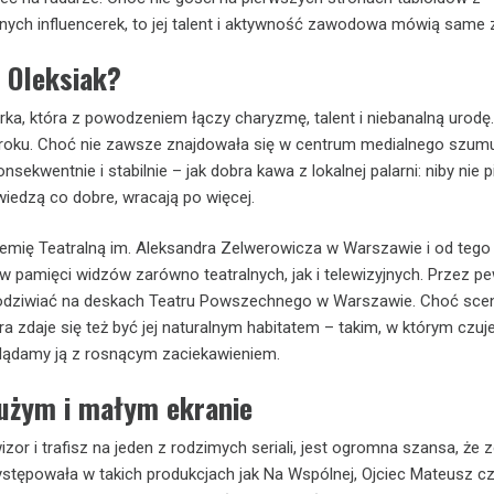
nych influencerek, to jej talent i aktywność zawodowa mówią same z
 Oleksiak?
orka, która z powodzeniem łączy charyzmę, talent i niebanalną urodę.
 roku. Choć nie zawsze znajdowała się w centrum medialnego szumu,
onsekwentnie i stabilnie – jak dobra kawa z lokalnej palarni: niby nie pi
y wiedzą co dobre, wracają po więcej.
emię Teatralną im. Aleksandra Zelwerowicza w Warszawie i od tego
 w pamięci widzów zarówno teatralnych, jak i telewizyjnych. Przez p
odziwiać na deskach Teatru Powszechnego w Warszawie. Choć scena
a zdaje się też być jej naturalnym habitatem – takim, w którym czuje
lądamy ją z rosnącym zaciekawieniem.
dużym i małym ekranie
izor i trafisz na jeden z rodzimych seriali, jest ogromna szansa, że
stępowała w takich produkcjach jak Na Wspólnej, Ojciec Mateusz c