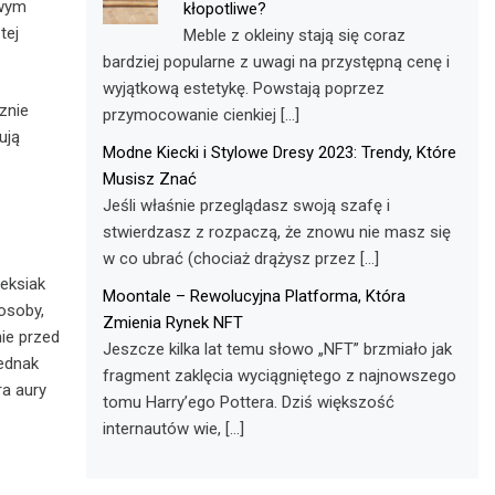
owym
kłopotliwe?
tej
Meble z okleiny stają się coraz
bardziej popularne z uwagi na przystępną cenę i
wyjątkową estetykę. Powstają poprzez
znie
przymocowanie cienkiej […]
ują
Modne Kiecki i Stylowe Dresy 2023: Trendy, Które
Musisz Znać
Jeśli właśnie przeglądasz swoją szafę i
stwierdzasz z rozpaczą, że znowu nie masz się
w co ubrać (chociaż drążysz przez […]
leksiak
Moontale – Rewolucyjna Platforma, Która
osoby,
Zmienia Rynek NFT
ie przed
Jeszcze kilka lat temu słowo „NFT” brzmiało jak
jednak
fragment zaklęcia wyciągniętego z najnowszego
ra aury
tomu Harry’ego Pottera. Dziś większość
internautów wie, […]