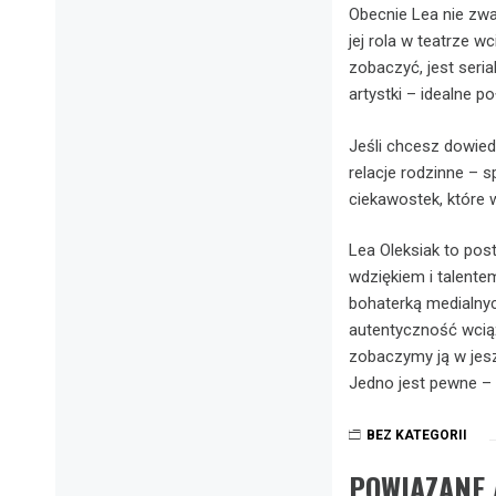
Obecnie Lea nie zwa
jej rola w teatrze 
zobaczyć, jest seri
artystki – idealne po
Jeśli chcesz dowiedz
relacje rodzinne –
ciekawostek, które w
Lea Oleksiak to pos
wdziękiem i talente
bohaterką medialnyc
autentyczność wciąż
zobaczymy ją w jesz
Jedno jest pewne – 
BEZ KATEGORII
POWIĄZANE 