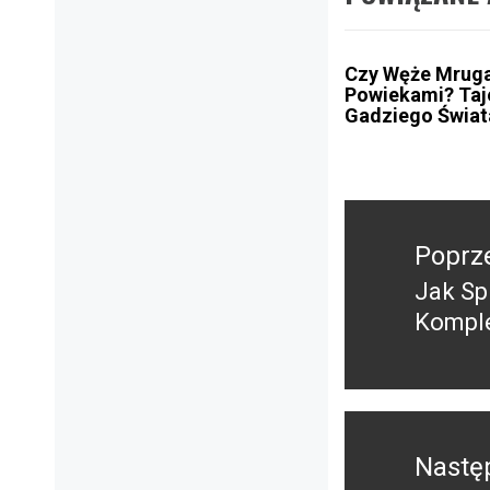
Czy Węże Mruga
Powiekami? Ta
Gadziego Świat
Nawigacja
wpisu
Poprz
Jak Sp
Poprz
Komple
wpis:
Nastę