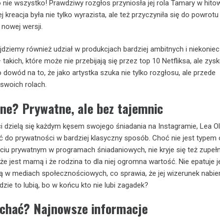
to nie wszystko! Prawdziwy rozgłos przyniosła jej rola Tamary w hit
ej kreacja była nie tylko wyrazista, ale też przyczyniła się do powrotu 
 nowej wersji.
ajdziemy również udział w produkcjach bardziej ambitnych i niekoniec
kich, które może nie przebijają się przez top 10 Netfliksa, ale zysk
 dowód na to, że jako artystka szuka nie tylko rozgłosu, ale przede
swoich rolach.
ne? Prywatne, ale bez tajemnic
ci dzielą się każdym kęsem swojego śniadania na Instagramie, Lea O
ć do prywatności w bardziej klasyczny sposób. Choć nie jest typem 
ciu prywatnym w programach śniadaniowych, nie kryje się też zupełn
e jest mamą i że rodzina to dla niej ogromna wartość. Nie epatuje 
 w mediach społecznościowych, co sprawia, że jej wizerunek nabie
dzie to lubią, bo w końcu kto nie lubi zagadek?
łychać? Najnowsze informacje