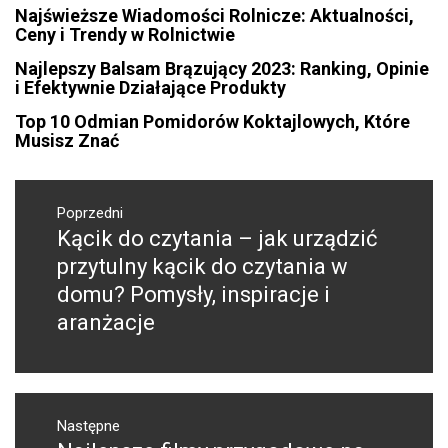
Najświeższe Wiadomości Rolnicze: Aktualności,
Ceny i Trendy w Rolnictwie
Najlepszy Balsam Brązujący 2023: Ranking, Opinie
i Efektywnie Działające Produkty
Top 10 Odmian Pomidorów Koktajlowych, Które
Musisz Znać
Nawigacja
wpisu
Poprzedni
Kącik do czytania – jak urządzić
Poprzedni
wpis:
przytulny kącik do czytania w
domu? Pomysły, inspiracje i
aranżacje
Następne