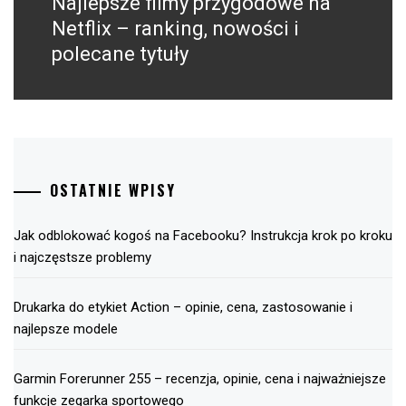
Najlepsze filmy przygodowe na
Następny
post:
Netflix – ranking, nowości i
polecane tytuły
OSTATNIE WPISY
Jak odblokować kogoś na Facebooku? Instrukcja krok po kroku
i najczęstsze problemy
Drukarka do etykiet Action – opinie, cena, zastosowanie i
najlepsze modele
Garmin Forerunner 255 – recenzja, opinie, cena i najważniejsze
funkcje zegarka sportowego