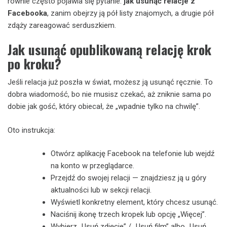
równie często pojawia się pytanie:
jak usunąć relacje z
Facebooka
, zanim obejrzy ją pół listy znajomych, a drugie pół
zdąży zareagować serduszkiem.
Jak usunąć opublikowaną relację krok
po kroku?
Jeśli relacja już poszła w świat, możesz ją usunąć ręcznie. To
dobra wiadomość, bo nie musisz czekać, aż zniknie sama po
dobie jak gość, który obiecał, że „wpadnie tylko na chwilę”.
Oto instrukcja:
Otwórz aplikację Facebook na telefonie lub wejdź
na konto w przeglądarce.
Przejdź do swojej relacji — znajdziesz ją u góry
aktualności lub w sekcji relacji.
Wyświetl konkretny element, który chcesz usunąć.
Naciśnij ikonę trzech kropek lub opcję „Więcej”.
Wybierz „Usuń zdjęcie” / „Usuń film” albo „Usuń