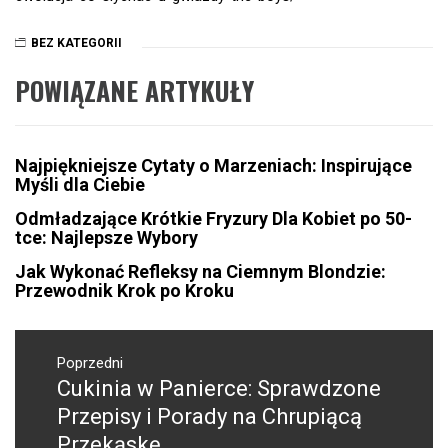
BEZ KATEGORII
POWIĄZANE ARTYKUŁY
Najpiękniejsze Cytaty o Marzeniach: Inspirujące
Myśli dla Ciebie
Odmładzające Krótkie Fryzury Dla Kobiet po 50-
tce: Najlepsze Wybory
Jak Wykonać Refleksy na Ciemnym Blondzie:
Przewodnik Krok po Kroku
Nawigacja
wpisu
Poprzedni
Cukinia w Panierce: Sprawdzone
Poprzedni
wpis:
Przepisy i Porady na Chrupiącą
Przekąskę