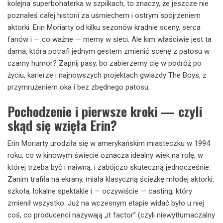
kolejna superbohaterka w szpilkach, to znaczy, że jeszcze nie
poznałeś całej historii za uśmiechem i ostrym spojrzeniem
aktorki. Erin Moriarty od kilku sezonów kradnie sceny, serca
fanów i — co ważne — memy w sieci. Ale kim właściwie jest ta
dama, która potrafi jednym gestem zmienić scenę z patosu w
czarny humor? Zapnij pasy, bo zabierzemy cię w podróż po
życiu, karierze i najnowszych projektach gwiazdy The Boys, z
przymrużeniem oka i bez zbędnego patosu.
Pochodzenie i pierwsze kroki — czyli
skąd się wzięła Erin?
Erin Moriarty urodziła się w amerykańskim miasteczku w 1994
roku, co w kinowym świecie oznacza idealny wiek na rolę, w
której trzeba być i naiwną, i zabójczo skuteczną jednocześnie.
Zanim trafiła na ekrany, miała klasyczną ścieżkę młodej aktorki:
szkoła, lokalne spektakle i — oczywiście — casting, który
zmienił wszystko. Już na wczesnym etapie widać było u niej
coś, co producenci nazywają „it factor” (czyli niewytłumaczalny