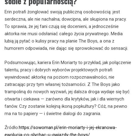
sobie z popularnością?
Erin potrafi żonglować swoją publiczną osobowością: jest
serdeczna, ale nie nachalna; dowcipna, ale skupiona na pracy.
To sprawia, że jej fani czują się docenieni, a jednocześnie
aktorka nie musi odsłaniać całego życia prywatnego. Media
lubią ją pytać o kulisy pracy na planie The Boys, a ona z
humorem odpowiada, nie dając się sprowokować do sensacji.
Podsumowując, kariera Erin Moriarty to przykład, jak połączenie
talentu, pracy i dobrych wyborów projektowych potrafi
wywindować aktorkę na poziom rozpoznawalności, nie
zatracając przy tym własnej tożsamości. Z The Boys jako
trampoliną do nowych wyzwań, jej dalsza droga wydaje się być
otwarta i ciekawa — zarówno dla krytyków, jak i dla wiernych
fanów. Czy zostanie kolejną ikoną popkultury? Cóż, na pewno
ma na to papiery — i świetne dialogi do zagrania.
Źródło:
https://sowoman.pl/erin-moriarty-i-jej-ekranowa-
ewolucja-co-slychac-u-gwiazdy-the-boys/