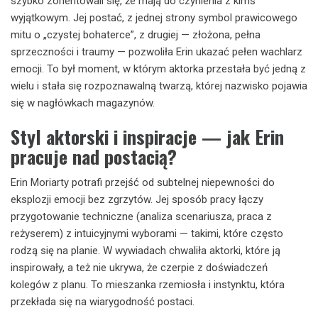
szybko zorientowali się, że mają do czynienia z kimś
wyjątkowym. Jej postać, z jednej strony symbol prawicowego
mitu o „czystej bohaterce”, z drugiej — złożona, pełna
sprzeczności i traumy — pozwoliła Erin ukazać pełen wachlarz
emocji. To był moment, w którym aktorka przestała być jedną z
wielu i stała się rozpoznawalną twarzą, której nazwisko pojawia
się w nagłówkach magazynów.
Styl aktorski i inspiracje — jak Erin
pracuje nad postacią?
Erin Moriarty potrafi przejść od subtelnej niepewności do
eksplozji emocji bez zgrzytów. Jej sposób pracy łączy
przygotowanie techniczne (analiza scenariusza, praca z
reżyserem) z intuicyjnymi wyborami — takimi, które często
rodzą się na planie. W wywiadach chwaliła aktorki, które ją
inspirowały, a też nie ukrywa, że czerpie z doświadczeń
kolegów z planu. To mieszanka rzemiosła i instynktu, która
przekłada się na wiarygodność postaci.