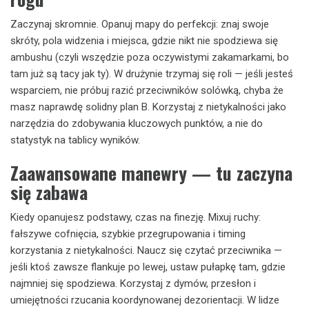
Zaczynaj skromnie. Opanuj mapy do perfekcji: znaj swoje
skróty, pola widzenia i miejsca, gdzie nikt nie spodziewa się
ambushu (czyli wszędzie poza oczywistymi zakamarkami, bo
tam już są tacy jak ty). W drużynie trzymaj się roli — jeśli jesteś
wsparciem, nie próbuj razić przeciwników solówką, chyba że
masz naprawdę solidny plan B. Korzystaj z nietykalności jako
narzędzia do zdobywania kluczowych punktów, a nie do
statystyk na tablicy wyników.
Zaawansowane manewry — tu zaczyna
się zabawa
Kiedy opanujesz podstawy, czas na finezję. Mixuj ruchy:
fałszywe cofnięcia, szybkie przegrupowania i timing
korzystania z nietykalności. Naucz się czytać przeciwnika —
jeśli ktoś zawsze flankuje po lewej, ustaw pułapkę tam, gdzie
najmniej się spodziewa. Korzystaj z dymów, przesłon i
umiejętności rzucania koordynowanej dezorientacji. W lidze