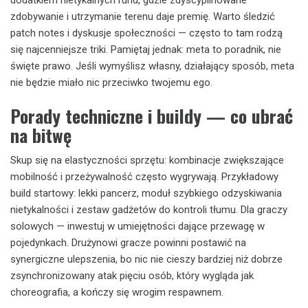
dodatkiem nietykalnych rund, gdzie zdyscyplinowane
zdobywanie i utrzymanie terenu daje premię. Warto śledzić
patch notes i dyskusje społeczności — często to tam rodzą
się najcenniejsze triki. Pamiętaj jednak: meta to poradnik, nie
święte prawo. Jeśli wymyślisz własny, działający sposób, meta
nie będzie miało nic przeciwko twojemu ego.
Porady techniczne i buildy — co ubrać
na bitwę
Skup się na elastyczności sprzętu: kombinacje zwiększające
mobilność i przeżywalność często wygrywają. Przykładowy
build startowy: lekki pancerz, moduł szybkiego odzyskiwania
nietykalności i zestaw gadżetów do kontroli tłumu. Dla graczy
solowych — inwestuj w umiejętności dające przewagę w
pojedynkach. Drużynowi gracze powinni postawić na
synergiczne ulepszenia, bo nic nie cieszy bardziej niż dobrze
zsynchronizowany atak pięciu osób, który wygląda jak
choreografia, a kończy się wrogim respawnem.