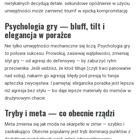
nietykalnych decydują detale: sekundowe opóźnienie w użyciu
umiejętności może zamienić triumf w epicką kompromitację.
Psychologia gry — bluff, tilt i
elegancja w porażce
Nie tylko umiejętności mechaniczne się liczą. Psychologia gry
to połowa sukcesu. Prowokuj, zasiewaj wątpliwości, zmieniaj
styl gry — od agresji do defensywy — by zaburzyć rytm
przeciwnika. Jeśli widzisz, że ktoś tiltuje (czyli traci panowanie
nad sobą), nakarm go agresją: błędy pod presją to twoja
apteczka zwycięstwa. I pamiętaj: elegancka porażka jest lepsza
niż agresja bez stylu — bo daje lepsze materiały do memów w
drużynowym chacie.
Tryby i meta — co obecnie rządzi
Meta zmienia się jak moda na skarpetki w zimie — szybko i
zaskakująco. Obecnie popularny jest tryb dominacji punktów z