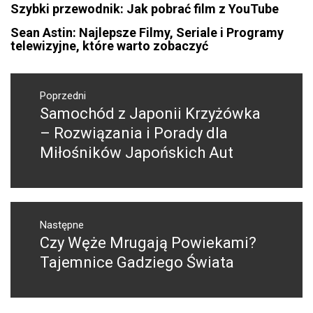
Szybki przewodnik: Jak pobrać film z YouTube
Sean Astin: Najlepsze Filmy, Seriale i Programy
telewizyjne, które warto zobaczyć
Nawigacja
wpisu
Poprzedni
Samochód z Japonii Krzyżówka
Poprzedni
wpis:
– Rozwiązania i Porady dla
Miłośników Japońskich Aut
Następne
Czy Węże Mrugają Powiekami?
Następny
post:
Tajemnice Gadziego Świata