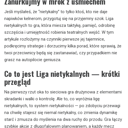
Zanurkujmy w mrok z uśmiechem
Jeśli myślałeś, że “nietykalny” to tylko ktoś, kto nie daje
napiwków kelnerom, przygotuj się na przyjemny szok. Liga
nietykalnych to gra, która miesza taktykę, pamięć, odrobinę
szczęścia i umiejętność robienia teatralnych wejść. W tym
artykule rozłożymy na czynniki pierwsze jej tajemnice,
podkręcimy strategie i dorzucimy kilka porad, które sprawią, że
twoi przeciwnicy będą się zastanawiać, czy przypadkiem nie
grasz na autopilocie geniusza.
Co to jest Liga nietykalnych — krótki
przegląd
Na pierwszy rzut oka to sieciowa gra drużynowa z elementami
skradanki i walki o kontrolę. Ale to, co wyróżnia ligę
nietykalnych, to system nietykalności — po zdobyciu przewagi
na chwilę stajesz się niemal nietykalny, co zmienia dynamikę
starć i zmusza do myślenia na dwa ruchy do przodu. Gra łączy
szybkie akcje z długofalowym planowaniem, a każdy mecz