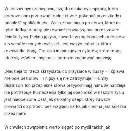
W codziennym zabieganiu, często szukamy inspiracji, która
pomoże nam przetrwać trudne chwile, pokonać przeszkody i
odnaleźć spokój ducha. Wielu z nas sięga po słowa, które nie
tylko dodają otuchy, ale również prowadzą nas przez zawiłe
ścieżki życia. Piękno języka, zawarte w mądrościach przodków
lub współczesnych myślicieli, jest niczym latarnia, która
rozświetla drogę. Oto kilka inspirujących cytatów, które mogą
stać się źródłem inspiracji i pomoże zachować nadzieję.
„Nadzieja to rzecz skrzydlata, co przysiada w duszy – i śpiewa
melodie bez słów – i nigdy się nie zatrzymuje.” – Emily
Dickinson. Ich przepiękne słowa przypominają nam, że nadzieja
nie potrzebuje tłumaczenia tylko jej obecność w naszym życiu
jest nieoceniona. Jest jak delikatny szept, który zawsze
prowadzi do przodu, bez względu na to, jak ciemna jest ścieżka
przed nami.
W chwilach zwątpienia warto sięgać po myśli takich jak