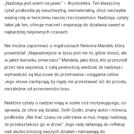
„Nadzieja jest snem na jawie.” – Arystoteles. Ten klasyczny
cytat podkreśla jej nieuchwytną, niematerialną, choć niezwykle
ważną rolę w tworzeniu naszej rzeczywistości. Nadzieja, cytaty
takie jak ten, oferuje marzeń i inspirację do działania nawet w
najbardziej niepewnych czasach.
Nie można zapomnieć o mądrościach Nelsona Mandeli, który
powiedział: „Najważniejsze w życiu jest nie to, gdzie stoisz, ale
w jakim kierunku zmierzasz.” Mandela, jako ktoś, kto przeszedł
przez lata więzienia, z całą pewnością wiedział, że nadzieja i
wytrwałość są kluczowe do przetrwania i osiągania celów.
Jego słowa zachęcają, by nigdy nie przestawać iść do przodu,
niezależnie od przeciwności losu.
Niektóre cytaty o nadziei mają w sobie coś motywującego, co
sprawia, że chce się działać. Seth Godin, znany autor i mówca,
podkreśla: „Nie trać czasu na uderzanie w mur, mając nadzieję,
że przekształcisz go w drzwi.” Jego rady skłaniają do refleksji
nad skutecznością naszych działań i namawiają do