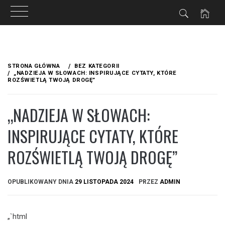
Przejdź
do
STRONA GŁÓWNA
BEZ KATEGORII
treści
„NADZIEJA W SŁOWACH: INSPIRUJĄCE CYTATY, KTÓRE
ROZŚWIETLĄ TWOJĄ DROGĘ”
„NADZIEJA W SŁOWACH:
INSPIRUJĄCE CYTATY, KTÓRE
ROZŚWIETLĄ TWOJĄ DROGĘ”
OPUBLIKOWANY DNIA
29 LISTOPADA 2024
PRZEZ
ADMIN
„`html