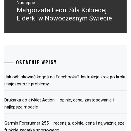
Następne
Małgorzata Leon: Siła Kobiecej
Następny
post:
Liderki w Nowoczesnym Świecie
OSTATNIE WPISY
Jak odblokować kogoś na Facebooku? Instrukcja krok po kroku
i najczęstsze problemy
Drukarka do etykiet Action – opinie, cena, zastosowanie i
najlepsze modele
Garmin Forerunner 255 – recenzja, opinie, cena i najważniejsze
funkcje zegarka sportowego