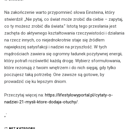
Na zakończenie warto przypomnieć słowa Einsteina, który
stwierdził: „Nie pytaj, co świat może zrobić dla ciebie – zapytaj,
co ty możesz zrobić dla świata.” Istotą tego przesłania jest
zachęta do aktywnego kształtowania rzeczywistości i działania
na rzecz innych, co niejednokrotnie staje się źródłem
największej satysfakcji i nadziei na przyszłość. W tych
mądrościach zawiera się ogromny ładunek pozytywnej energii,
który potrafi rozświetlić każdą drogę. Wybierz sformułowania,
które rezonują z twoim wnętrzem i do nich sięgaj, gdy tylko
poczujesz taką potrzebę. One zawsze są gotowe, by
prowadzić cię ku lepszym dniom.
Przeczytaj więcej na:
https://lifestylowyportal.pl/cytaty-o-
nadziei-21-mysli-ktore-dodaja-otuchy/
.
„`
BEZ KATEGORII