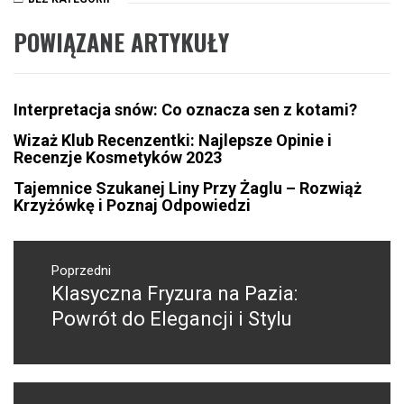
POWIĄZANE ARTYKUŁY
Interpretacja snów: Co oznacza sen z kotami?
Wizaż Klub Recenzentki: Najlepsze Opinie i
Recenzje Kosmetyków 2023
Tajemnice Szukanej Liny Przy Żaglu – Rozwiąż
Krzyżówkę i Poznaj Odpowiedzi
Nawigacja
wpisu
Poprzedni
Klasyczna Fryzura na Pazia:
Poprzedni
wpis:
Powrót do Elegancji i Stylu