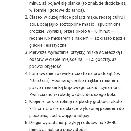
minut, aż pojawi się pianka (to znak, że drożdże są
w formie i gotowe do tańca).
Ciasto: w dużej misce połącz mąkę, resztę cukru i
sól. Dodaj jajko, roztopione masło i spulchnione
drożdże. Wyrabiaj przez około 8–10 minut —
ręcznie lub mikserem z hakiem — aż ciasto będzie
gładkie i elastyczne.
Pierwsze wyrastanie: przykryj miskę ściereczką i
odstaw w ciepłe miejsce na 1–1,5 godziny, aż
podwoi objętość.
Formowanie: rozwałkuj ciasto na prostokąt (ok.
40×50 cm). Posmaruj cienko miękkim masłem,
posyp mieszanką brązowego cukru i cynamonu.
Zwiń ciasno w roladę wzdłuż dłuższego boku.
Krojenie: pokrój roladę na plastry grubości około
2–3 cm. Ułóż je na blasze wyłożonej papierem do
pieczenia, zachowując odstępy.
Drugie wyrastanie: przykryj i odstaw na 30–40
minut, aż nabiorą puszystości.