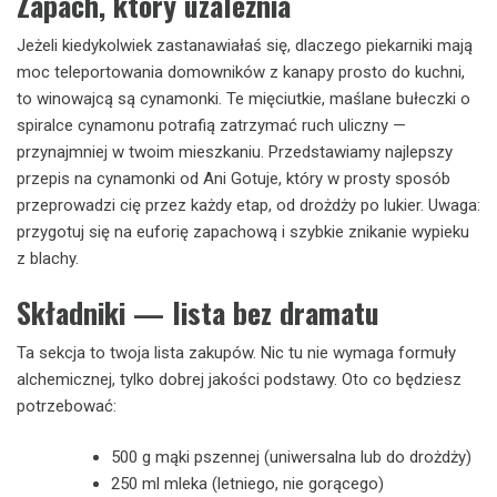
Zapach, który uzależnia
Jeżeli kiedykolwiek zastanawiałaś się, dlaczego piekarniki mają
moc teleportowania domowników z kanapy prosto do kuchni,
to winowajcą są cynamonki. Te mięciutkie, maślane bułeczki o
spiralce cynamonu potrafią zatrzymać ruch uliczny —
przynajmniej w twoim mieszkaniu. Przedstawiamy najlepszy
przepis na cynamonki od Ani Gotuje, który w prosty sposób
przeprowadzi cię przez każdy etap, od drożdży po lukier. Uwaga:
przygotuj się na euforię zapachową i szybkie znikanie wypieku
z blachy.
Składniki — lista bez dramatu
Ta sekcja to twoja lista zakupów. Nic tu nie wymaga formuły
alchemicznej, tylko dobrej jakości podstawy. Oto co będziesz
potrzebować:
500 g mąki pszennej (uniwersalna lub do drożdży)
250 ml mleka (letniego, nie gorącego)