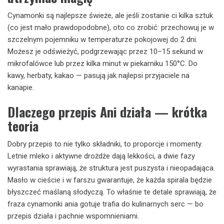
Cynamonki są najlepsze świeże, ale jeśli zostanie ci kilka sztuk
(co jest mało prawdopodobne), oto co zrobić: przechowuj je w
szczelnym pojemniku w temperaturze pokojowej do 2 dni.
Możesz je odświeżyć, podgrzewając przez 10–15 sekund w
mikrofalówce lub przez kilka minut w piekarniku 150°C. Do
kawy, herbaty, kakao — pasują jak najlepsi przyjaciele na
kanapie.
Dlaczego przepis Ani działa — krótka
teoria
Dobry przepis to nie tylko składniki, to proporcje i momenty.
Letnie mleko i aktywne drożdże dają lekkości, a dwie fazy
wyrastania sprawiają, że struktura jest puszysta i nieopadająca.
Masło w cieście i w farszu gwarantuje, że każda spirala będzie
błyszczeć maślaną słodyczą. To właśnie te detale sprawiają, że
fraza cynamonki ania gotuje trafia do kulinarnych serc — bo
przepis działa i pachnie wspomnieniami.