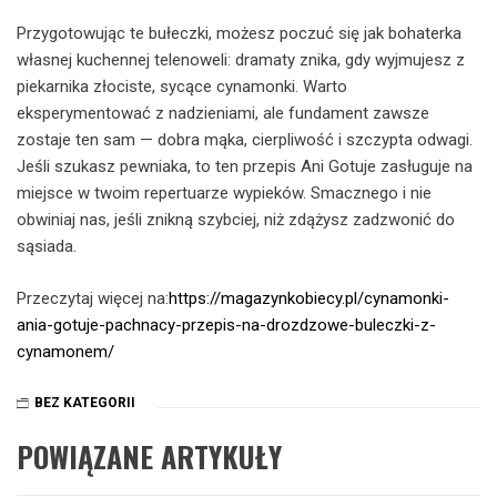
Przygotowując te bułeczki, możesz poczuć się jak bohaterka
własnej kuchennej telenoweli: dramaty znika, gdy wyjmujesz z
piekarnika złociste, sycące cynamonki. Warto
eksperymentować z nadzieniami, ale fundament zawsze
zostaje ten sam — dobra mąka, cierpliwość i szczypta odwagi.
Jeśli szukasz pewniaka, to ten przepis Ani Gotuje zasługuje na
miejsce w twoim repertuarze wypieków. Smacznego i nie
obwiniaj nas, jeśli znikną szybciej, niż zdążysz zadzwonić do
sąsiada.
Przeczytaj więcej na:
https://magazynkobiecy.pl/cynamonki-
ania-gotuje-pachnacy-przepis-na-drozdzowe-buleczki-z-
cynamonem/
BEZ KATEGORII
POWIĄZANE ARTYKUŁY