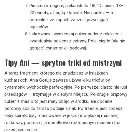
Pieczenie: nagrzej piekarnik do 180°C i piecz 18–
22 minuty, aż będą złociste. Nie panikuj — to
normalne, że zapach zacznie przyciągać
sąsiadów.
Lukrowanie: wymieszaj cukier puder z mlekiem i
ewentualnie sokiem z cytryny. Polej ciepłe (ale nie
gorące) cynamonki i podawaj.
Tipy Ani — sprytne triki od mistrzyni
A teraz fragment, którego nie znajdziesz w książkach
kucharskich: Ania Gotuje zawsze używa kilku trików, by
cynamonki wychodziły perfekcyjnie. Po pierwsze, ciasto nie lubi
przeciągów — trzymaj je w ciepłym miejscu. Po drugie, brązowy
cukier + masło to jest mały obłęd w środku, ale dodanie
odrobiny soli do farszu podbije smak. Po trzecie, jeśli chcesz,
żeby spiralki były marinowane w jeszcze większej maślanej
rozkoszy, posmaruj je dodatkowo roztopionym masłem tuż
przed pieczeniem.