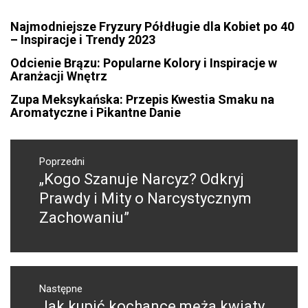
Najmodniejsze Fryzury Półdługie dla Kobiet po 40
– Inspiracje i Trendy 2023
Odcienie Brązu: Popularne Kolory i Inspiracje w
Aranżacji Wnętrz
Zupa Meksykańska: Przepis Kwestia Smaku na
Aromatyczne i Pikantne Danie
Nawigacja
wpisu
Poprzedni
„Kogo Szanuje Narcyz? Odkryj
Poprzedni
wpis:
Prawdy i Mity o Narcystycznym
Zachowaniu”
Następne
Jak kupić kochance męża kwiaty
Następny