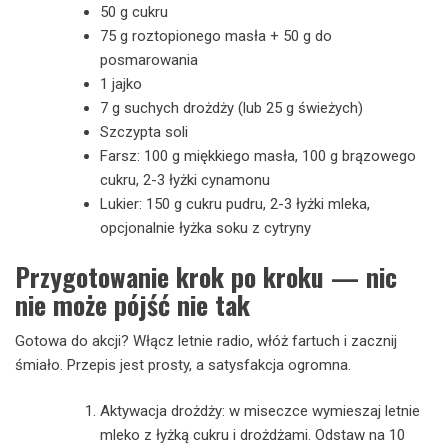
50 g cukru
75 g roztopionego masła + 50 g do
posmarowania
1 jajko
7 g suchych drożdży (lub 25 g świeżych)
Szczypta soli
Farsz: 100 g miękkiego masła, 100 g brązowego
cukru, 2-3 łyżki cynamonu
Lukier: 150 g cukru pudru, 2-3 łyżki mleka,
opcjonalnie łyżka soku z cytryny
Przygotowanie krok po kroku — nic
nie może pójść nie tak
Gotowa do akcji? Włącz letnie radio, włóż fartuch i zacznij
śmiało. Przepis jest prosty, a satysfakcja ogromna.
Aktywacja drożdży: w miseczce wymieszaj letnie
mleko z łyżką cukru i drożdżami. Odstaw na 10