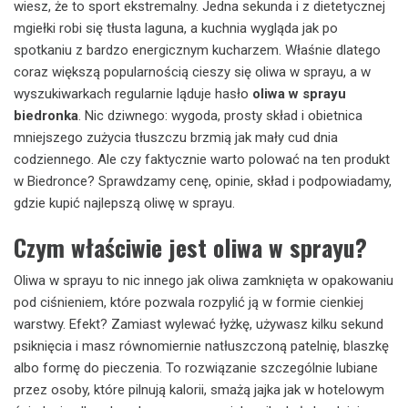
wiesz, że to sport ekstremalny. Jedna sekunda i z dietetycznej
mgiełki robi się tłusta laguna, a kuchnia wygląda jak po
spotkaniu z bardzo energicznym kucharzem. Właśnie dlatego
coraz większą popularnością cieszy się oliwa w sprayu, a w
wyszukiwarkach regularnie ląduje hasło
oliwa w sprayu
biedronka
. Nic dziwnego: wygoda, prosty skład i obietnica
mniejszego zużycia tłuszczu brzmią jak mały cud dnia
codziennego. Ale czy faktycznie warto polować na ten produkt
w Biedronce? Sprawdzamy cenę, opinie, skład i podpowiadamy,
gdzie kupić najlepszą oliwę w sprayu.
Czym właściwie jest oliwa w sprayu?
Oliwa w sprayu to nic innego jak oliwa zamknięta w opakowaniu
pod ciśnieniem, które pozwala rozpylić ją w formie cienkiej
warstwy. Efekt? Zamiast wylewać łyżkę, używasz kilku sekund
psiknięcia i masz równomiernie natłuszczoną patelnię, blaszkę
albo formę do pieczenia. To rozwiązanie szczególnie lubiane
przez osoby, które pilnują kalorii, smażą jajka jak w hotelowym