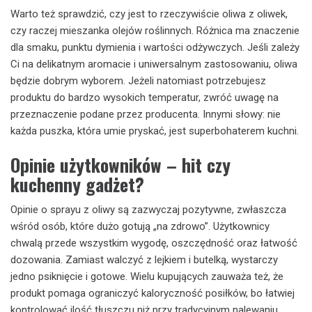
Warto też sprawdzić, czy jest to rzeczywiście oliwa z oliwek,
czy raczej mieszanka olejów roślinnych. Różnica ma znaczenie
dla smaku, punktu dymienia i wartości odżywczych. Jeśli zależy
Ci na delikatnym aromacie i uniwersalnym zastosowaniu, oliwa
będzie dobrym wyborem. Jeżeli natomiast potrzebujesz
produktu do bardzo wysokich temperatur, zwróć uwagę na
przeznaczenie podane przez producenta. Innymi słowy: nie
każda puszka, która umie pryskać, jest superbohaterem kuchni.
Opinie użytkowników – hit czy
kuchenny gadżet?
Opinie o sprayu z oliwy są zazwyczaj pozytywne, zwłaszcza
wśród osób, które dużo gotują „na zdrowo”. Użytkownicy
chwalą przede wszystkim wygodę, oszczędność oraz łatwość
dozowania. Zamiast walczyć z lejkiem i butelką, wystarczy
jedno psiknięcie i gotowe. Wielu kupujących zauważa też, że
produkt pomaga ograniczyć kaloryczność posiłków, bo łatwiej
kontrolować ilość tłuszczu niż przy tradycyjnym nalewaniu.