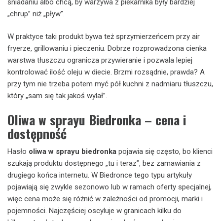
śniadaniu albo chcą, by warzywa z piekarnika były bardziej
„chrup” niż „pływ”.
W praktyce taki produkt bywa też sprzymierzeńcem przy air
fryerze, grillowaniu i pieczeniu. Dobrze rozprowadzona cienka
warstwa tłuszczu ogranicza przywieranie i pozwala lepiej
kontrolować ilość oleju w diecie. Brzmi rozsądnie, prawda? A
przy tym nie trzeba potem myć pół kuchni z nadmiaru tłuszczu,
który „sam się tak jakoś wylał”.
Oliwa w sprayu Biedronka – cena i
dostępność
Hasło
oliwa w sprayu biedronka
pojawia się często, bo klienci
szukają produktu dostępnego „tu i teraz”, bez zamawiania z
drugiego końca internetu. W Biedronce tego typu artykuły
pojawiają się zwykle sezonowo lub w ramach oferty specjalnej,
więc cena może się różnić w zależności od promocji, marki i
pojemności. Najczęściej oscyluje w granicach kilku do