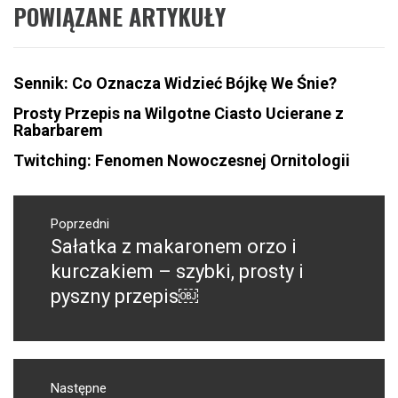
POWIĄZANE ARTYKUŁY
Sennik: Co Oznacza Widzieć Bójkę We Śnie?
Prosty Przepis na Wilgotne Ciasto Ucierane z
Rabarbarem
Twitching: Fenomen Nowoczesnej Ornitologii
Nawigacja
wpisu
Poprzedni
Sałatka z makaronem orzo i
Poprzedni
wpis:
kurczakiem – szybki, prosty i
pyszny przepis￼
Następne