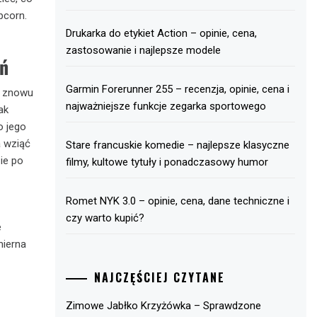
pcorn.
Drukarka do etykiet Action – opinie, cena,
zastosowanie i najlepsze modele
eń
Garmin Forerunner 255 – recenzja, opinie, cena i
n znowu
najważniejsze funkcje zegarka sportowego
ak
o jego
a wziąć
Stare francuskie komedie – najlepsze klasyczne
ie po
filmy, kultowe tytuły i ponadczasowy humor
Romet NYK 3.0 – opinie, cena, dane techniczne i
czy warto kupić?
e
mierna
NAJCZĘŚCIEJ CZYTANE
Zimowe Jabłko Krzyżówka – Sprawdzone