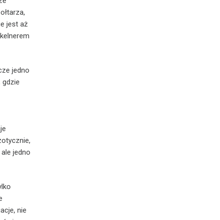
ze
ołtarza,
 jest aż
 kelnerem
zcze jedno
 gdzie
je
zotycznie,
 ale jedno
ylko
e
cje, nie