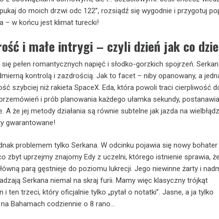
pukaj do moich drzwi odc 122”, rozsiądź się wygodnie i przygotuj po
 – w końcu jest klimat turecki!
ość i małe intrygi – czyli dzień jak co dzi
 się pełen romantycznych napięć i słodko-gorzkich spojrzeń. Serka
mierną kontrolą i zazdrością. Jak to facet – niby opanowany, a jedn
ść szybciej niż rakieta SpaceX. Eda, która powoli traci cierpliwość d
h przemówień i prób planowania każdego ułamka sekundy, postanawi
 A że jej metody działania są równie subtelne jak jazda na wielbłądz
kty gwarantowane!
ednak problemem tylko Serkana. W odcinku pojawia się nowy bohater
o zbyt uprzejmy znajomy Edy z uczelni, którego istnienie sprawia, ż
ówną parą gęstnieje do poziomu lukrecji. Jego niewinne żarty i nad
zają Serkana niemal na skraj furii. Mamy więc klasyczny trójkąt
i ten trzeci, który oficjalnie tylko „pytał o notatki”. Jasne, a ja tylko
na Bahamach codziennie o 8 rano…