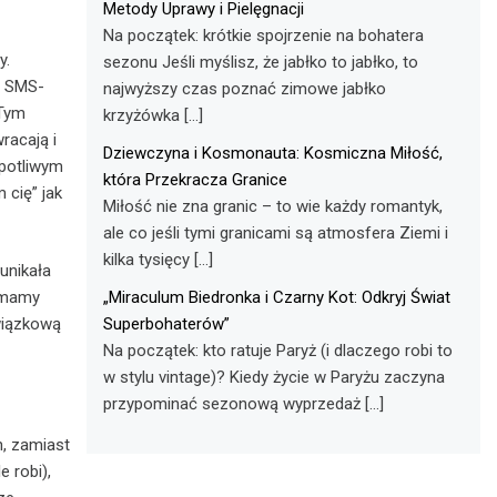
Metody Uprawy i Pielęgnacji
Na początek: krótkie spojrzenie na bohatera
y.
sezonu Jeśli myślisz, że jabłko to jabłko, to
m SMS-
najwyższy czas poznać zimowe jabłko
 Tym
krzyżówka […]
racają i
Dziewczyna i Kosmonauta: Kosmiczna Miłość,
opotliwym
która Przekracza Granice
 cię” jak
Miłość nie zna granic – to wie każdy romantyk,
ale co jeśli tymi granicami są atmosfera Ziemi i
kilka tysięcy […]
unikała
„Miraculum Biedronka i Czarny Kot: Odkryj Świat
, mamy
Superbohaterów”
wiązkową
Na początek: kto ratuje Paryż (i dlaczego robi to
w stylu vintage)? Kiedy życie w Paryżu zaczyna
przypominać sezonową wyprzedaż […]
, zamiast
 robi),