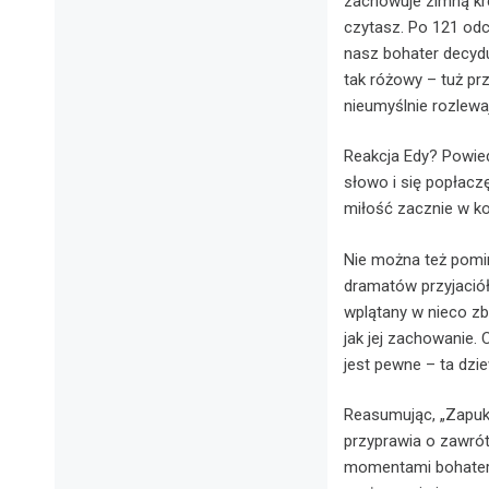
zachowuje zimną kre
czytasz. Po 121 odc
nasz bohater decydu
tak różowy – tuż p
nieumyślnie rozlew
Reakcja Edy? Powiedz
słowo i się popłacz
miłość zacznie w k
Nie można też pomin
dramatów przyjaciół
wplątany w nieco zb
jak jej zachowanie. 
jest pewne – ta dzie
Reasumując, „Zapuka
przyprawia o zawrót
momentami bohaterow