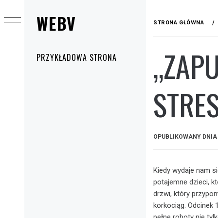
Przejdź
WEBV
do
STRONA GŁÓWNA
treści
„ZAPU
Menu
PRZYKŁADOWA STRONA
główne
STRES
OPUBLIKOWANY DNI
Kiedy wydaje nam si
potajemne dzieci, kt
drzwi, który przypom
korkociąg. Odcinek 1
pełne roboty nie ty