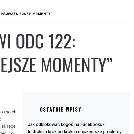
 I NAJWAŻNIEJSZE MOMENTY”
I ODC 122:
IEJSZE MOMENTY”
o
OSTATNIE WPISY
 do moich
ż
Jak odblokować kogoś na Facebooku?
eli ręce
Instrukcja krok po kroku i najczęstsze problemy
ieć, co