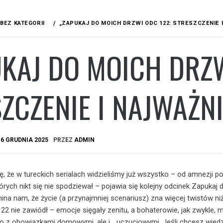
BEZ KATEGORII
„ZAPUKAJ DO MOICH DRZWI ODC 122: STRESZCZENIE
KAJ DO MOICH DRZW
ZCZENIE I NAJWAŻN
A
6 GRUDNIA 2025
PRZEZ
ADMIN
ę, że w tureckich serialach widzieliśmy już wszystko – od amnezji p
órych nikt się nie spodziewał – pojawia się kolejny odcinek Zapukaj
ina nam, że życie (a przynajmniej scenariusz) zna więcej twistów ni
22 nie zawiódł – emocje sięgały zenitu, a bohaterowie, jak zwykle, mi
lko z obowiązkami domowymi, ale i… uczuciowymi. Jeśli chcesz wiedz