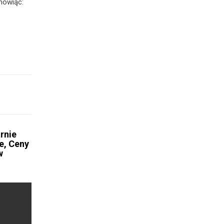
mówiąc:
rnie
e, Ceny
w