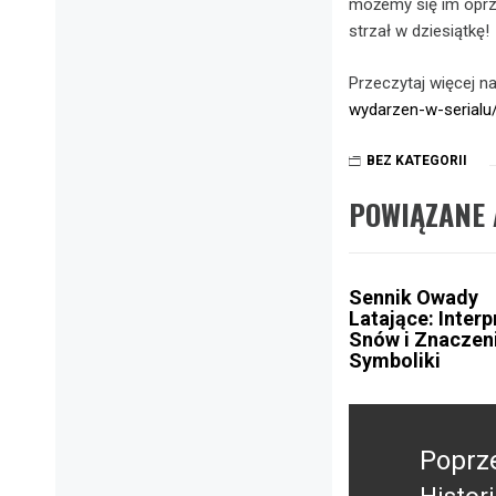
możemy się im oprz
strzał w dziesiątkę!
Przeczytaj więcej n
wydarzen-w-serialu
BEZ KATEGORII
POWIĄZANE 
Sennik Owady
Latające: Interp
Snów i Znaczen
Symboliki
Nawigacja
wpisu
Poprz