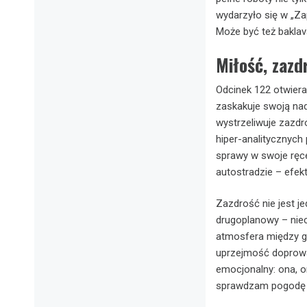
wydarzyło się w „Za
Może być też baklava
Miłość, zazdr
Odcinek 122 otwiera
zaskakuje swoją nad
wystrzeliwuje zazdro
hiper-analitycznyc
sprawy w swoje ręce.
autostradzie – efe
Zazdrość nie jest j
drugoplanowy – niec
atmosfera między gł
uprzejmość doprowad
emocjonalny: ona, on 
sprawdzam pogodę 