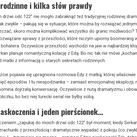
rodzinne i kilka słów prawdy
 drzwi odc 122” nie mogło zabraknąć też tradycyjnej rodzinnej dram
ak zwykle – pakują się w sytuacje, które można by rozwiązać jedny
szczać, skoro można komplikować wszystko do granic możliwości?
ozwiązane sprawy z przeszłości, które niczym upiorny boomerang w
 bohatera. Oczywiście przeszłość wychodzi na jaw w najbardziej kł
kan planuje romantyczną kolację z Edą. Bo nic tak nie mówi „kocham
d matki z informacją o starych sekretach rodzinnych.
cie pojawia się upragniona rozmowa Edy z matką, której właściwie 
sięć epizodów. I tu niespodzianka – zamiast emocjonalnej eksplozji
ypomina dojrzałą konwersację. Oczywiście z nutą dramatyzmu i obo
iczku, bo bez niej turecki serial nie byłby sobą.
askoczenia i jeden pierścionek…
zeniem „zapukaj do moich drzwi odc 122” był moment, kiedy Serkan
zrachunki z przeszłością i dramatycznie wypadać z pokoju (co zwykle