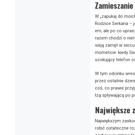
Zamieszanie 
W „zapukaj do moich
Rodzice Serkana – j
em, ale po co upra
razem chodzi o nier
sieją zamęt w sercu
momencie: kiedy Ser
szokujący telefon o
W tym odcinku wresz
przez ostatnie dzie
coś, co prawie prz
łzą spływającą po pol
Największe z
Największym zaskoc
robić ostateczne ro