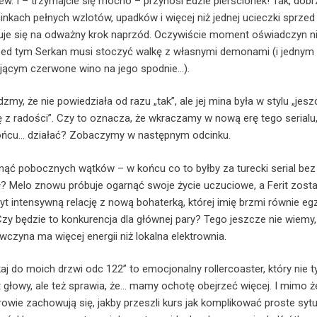
w. I – trzymajcie się mocno – przynosi Edzie pierścionek! Tak, dobr
inkach pełnych wzlotów, upadków i więcej niż jednej ucieczki sprzed 
je się na odważny krok naprzód. Oczywiście moment oświadczyn nie
rzed tym Serkan musi stoczyć walkę z własnymi demonami (i jednym
ającym czerwone wino na jego spodnie…).
my, że nie powiedziała od razu „tak”, ale jej mina była w stylu „jes
ę z radości”. Czy to oznacza, że wkraczamy w nową erę tego serialu,
ońcu… działać? Zobaczymy w następnym odcinku.
ąć pobocznych wątków – w końcu co to byłby za turecki serial bez
? Melo znowu próbuje ogarnąć swoje życie uczuciowe, a Ferit zosta
yt intensywną relację z nową bohaterką, której imię brzmi równie eg
Czy będzie to konkurencja dla głównej pary? Tego jeszcze nie wiemy,
wczyna ma więcej energii niż lokalna elektrownia.
j do moich drzwi odc 122” to emocjonalny rollercoaster, który nie t
 głowy, ale też sprawia, że… mamy ochotę obejrzeć więcej. I mimo ż
ie zachowują się, jakby przeszli kurs jak komplikować proste sytua