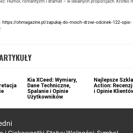
eć. Humor, romantyzm i dramat – w idealnych proporcjach. Krótko 
a:
https://ohmagazine.pl/zapukaj-do-moich-drzwi-odcinek-122-opis-
/
.
ARTYKUŁY
Kia XCeed: Wymiary,
Najlepsze Szkla
retacja
Dane Techniczne,
Action: Recenzj
ie
Spalanie i Opinie
i Opinie Klientó
Użytkowników
edni